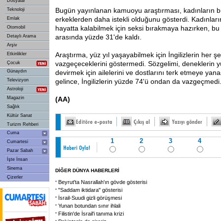
Dosyalar
Bugün yayınlanan kamuoyu araştırması, kadınların 
Teknoloji
erkeklerden daha istekli olduğunu gösterdi. Kadınların
Emlak
hayatta kalabilmek için seksi bırakmaya hazırken, bu
Otomobil
arasında yüzde 31'de kaldı.
Detaylı Arama
Arşiv
Araştırma, yüz yıl yaşayabilmek için İngilizlerin her 
Etkinlikler
vazgeçeceklerini göstermedi. Sözgelimi, deneklerin yü
Çocuk
Günaydın
devirmek için ailelerini ve dostlarını terk etmeye yan
Televizyon
gelince, İngilizlerin yüzde 74'ü ondan da vazgeçmedi
Astroloji
Magazin
(AA)
Sağlık
Kültür Sanat
Turizm Rehberi
Cuma
1
2
3
4
Cumartesi
Pazar Sabah
İşte İnsan
Sinema
DİĞER DÜNYA HABERLERİ
Çizerler
Beyrut'ta Nasrallah'ın gövde gösterisi
"Saddam iktidara" gösterisi
İsrail-Suudi gizli görüşmesi
Yunan botundan sınır ihlali
Filistin'de İsrail'i tanıma krizi