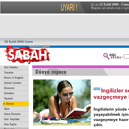
Şu an
22 Eylül 2006 - Cum
Bugüne ait sabah.com.tr içer
22 Eylül 2006 Cuma
Son Dakika
Yazarlar
News in English
Günün İçinden
Ekonomi
İngilizler 
Gündem
vazgeçmeye 
Siyaset
»
Dünya
İngilizlerin yüzde 
Spor
yaşayabilmek için
Hava Durumu
vazgeçmeye hazır
Sarı Sayfalar
çıktı.
Ana Sayfa