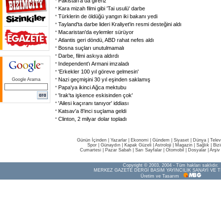
Pakistan'a da gireriz
Kara mizah filmi gibi 'Tai usulü' darbe
Türklerin de öldüğü yangın iki bakanı yedi
Tayland'ta darbe lideri Kraliyet'in resmi desteğini aldı
Macaristan'da eylemler sürüyor
Atlantis geri döndü, ABD rahat nefes aldı
Bosna suçları unutulmamalı
Darbe, filmi askıya aldırdı
Independent'ı Armani imzaladı
'Erkekler 100 yıl göreve gelmesin'
Nazi geçmişini 30 yıl eşinden saklamış
Google Arama
Papa'ya ikinci Ağca mektubu
'Irak'ta işkence eskisinden çok'
'Ailesi kaçıranı tanıyor' iddiası
Katsav'a 8'inci suçlama geldi
Clinton, 2 milyar dolar topladı
Günün İçinden
|
Yazarlar
|
Ekonomi
|
Gündem
|
Siyaset
|
Dünya |
Telev
Spor
|
Günaydın
|
Kapak Güzeli
|
Astroloji
|
Magazin
|
Sağlık
|
Biz
Cumartesi
|
Pazar Sabah
|
Sarı Sayfalar
|
Otomobil
|
Dosyalar
|
Arşiv
Copyright © 2003, 2004 - Tüm hakları saklıdır.
MERKEZ GAZETE DERGİ BASIM YAYINCILIK SANAYİ VE T
Üretim ve Tasarım