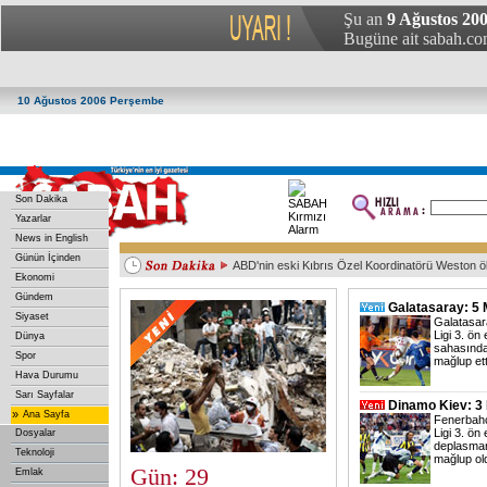
Şu an
9 Ağustos 20
Bugüne ait sabah.com
10 Ağustos 2006 Perşembe
Son Dakika
Yazarlar
News in English
Günün İçinden
ABD'nin eski Kıbrıs Özel Koordinatörü Weston ö
Ekonomi
Irak Başbakanı, Japonya İmparatoru ile görüştü
Çin’de küçük uçak düştü: 1 ölü
Mısır'da yeni bir kuş gribi vakası
Başkent'te trafik kazası: 3 yaralı
Gündem
Galatasaray: 5 
Siyaset
Galatasar
Ligi 3. ön
Dünya
sahasında
Spor
mağlup ett
Hava Durumu
Sarı Sayfalar
Dinamo Kiev: 3
»
Ana Sayfa
Fenerbahç
Ligi 3. ön
Dosyalar
deplasman
Teknoloji
mağlup ol
Gün: 29
Emlak