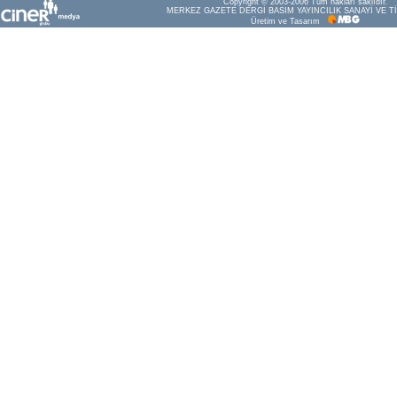
Copyright © 2003-2006 Tüm hakları saklıdır.
MERKEZ GAZETE DERGİ BASIM YAYINCILIK SANAYİ VE Tİ
Üretim ve Tasarım