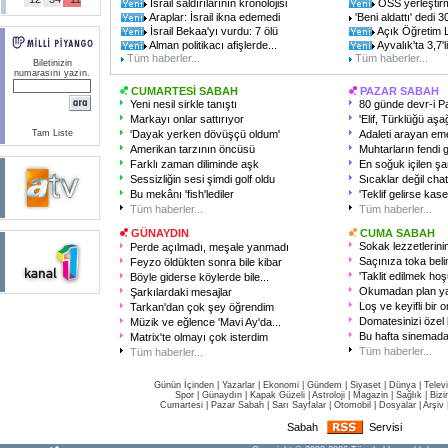
İsrail saldırılarının kronolojisi
ÖSS yerleştirme
Araplar: İsrail ikna edemedi
'Beni aldattı' dedi 3
İsrail Bekaa'yı vurdu: 7 ölü
Açık Öğretim Li
Alman politikacı afişlerde...
Ayvalık'ta 3,7'
Tüm haberler...
Tüm haberler...
Biletinizin
numarasını yazın.
CUMARTESİ SABAH
PAZAR SABAH
Yeni nesil sirkle tanıştı
80 günde devr-i Pa
Markayı onlar sattırıyor
'Elif, Türklüğü aşa
Tam Liste
'Dayak yerken dövüşçü oldum'
Adaleti arayan eme
Amerikan tarzının öncüsü
Muhtarların fendi g
Farklı zaman diliminde aşk
En soğuk içilen ş
Sessizliğin sesi şimdi golf oldu
Sıcaklar değil cha
Bu mekânı 'fish'lediler
'Teklif gelirse kaset
Tüm haberler...
Tüm haberler...
GÜNAYDIN
CUMA SABAH
Sokak lezzetlerinin
Perde açılmadı, meşale yanmadı
Saçınıza toka bel
Feyzo öldükten sonra bile kibar
'Taklit edilmek ho
Böyle giderse köylerde bile...
Okumadan plan y
Şarkılardaki mesajlar
Loş ve keyifli bir o
Tarkan'dan çok şey öğrendim
Domatesinizi özel
Müzik ve eğlence 'Mavi Ay'da...
Bu hafta sinemada
Matrix'te olmayı çok isterdim
Tüm haberler...
Tüm haberler...
Günün İçinden
|
Yazarlar
|
Ekonomi
|
Gündem
|
Siyaset
|
Dünya |
Telev
Spor
|
Günaydın
|
Kapak Güzeli
|
Astroloji
|
Magazin
|
Sağlık
|
Bizi
Cumartesi
|
Pazar Sabah
|
Sarı Sayfalar
|
Otomobil
|
Dosyalar
|
Arşiv
Sabah
Servisi