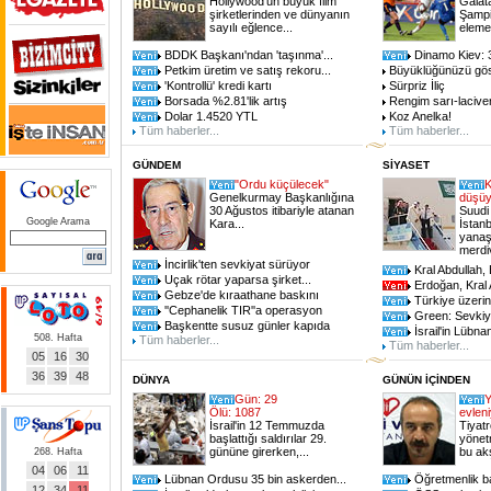
Hollywood'un büyük film
Galat
şirketlerinden ve dünyanın
Şampiy
sayılı eğlence...
eleme 
BDDK Başkanı'ndan 'taşınma'...
Dinamo Kiev: 
Petkim üretim ve satış rekoru...
Büyüklüğünüzü gös
'Kontrollü' kredi kartı
Sürpriz İliç
Borsada %2.81'lik artış
Rengim sarı-laciver
Dolar 1.4520 YTL
Koz Anelka!
Tüm haberler...
Tüm haberler...
GÜNDEM
SİYASET
"Ordu küçülecek"
K
Genelkurmay Başkanlığına
düşüy
30 Ağustos itibariyle atanan
Suudi 
Google Arama
Kara...
İstan
yanaşt
merdi
İncirlik'ten sevkiyat sürüyor
Kral Abdullah,
Uçak rötar yaparsa şirket...
Erdoğan, Kral 
Gebze'de kıraathane baskını
Türkiye üzerinde
''Cephanelik TIR''a operasyon
Green: Sevkiyat
Başkentte susuz günler kapıda
İsrail'in Lübnan
508. Hafta
Tüm haberler...
Tüm haberler...
05
16
30
36
39
48
DÜNYA
GÜNÜN İÇİNDEN
Gün: 29
Y
Ölü: 1087
evlen
İsrail'in 12 Temmuzda
Tiyat
başlattığı saldırılar 29.
yönet
gününe girerken,...
bu ak
268. Hafta
04
06
11
Lübnan Ordusu 35 bin askerden...
Öğretmenlik ba
12
34
11