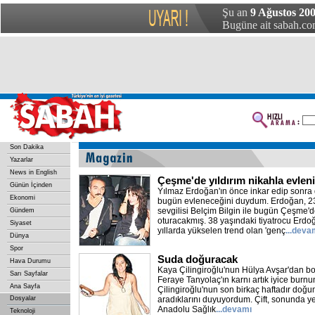
Şu an
9 Ağustos 20
Bugüne ait sabah.com
Son Dakika
Yazarlar
News in English
Çeşme'de yıldırım nikahla evleni
Günün İçinden
Yılmaz Erdoğan'ın önce inkar edip sonra d
Ekonomi
bugün evleneceğini duydum. Erdoğan, 23 y
sevgilisi Belçim Bilgin ile bugün Çeşme'
Gündem
oturacakmış. 38 yaşındaki tiyatrocu Erd
Siyaset
yıllarda yükselen trend olan 'genç
...deva
Dünya
Spor
Suda doğuracak
Hava Durumu
Kaya Çilingiroğlu'nun Hülya Avşar'dan 
Sarı Sayfalar
Feraye Tanyolaç'ın karnı artık iyice burnu
Ana Sayfa
Çilingiroğlu'nun son birkaç haftadır doğum i
Dosyalar
aradıklarını duyuyordum. Çift, sonunda ye
Anadolu Sağlık
...devamı
Teknoloji