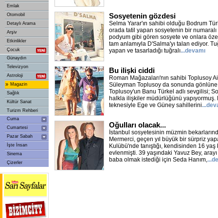
Emlak
Sosyetenin gözdesi
Otomobil
Selma Yarar'ın sahibi olduğu Bodrum Tü
Detaylı Arama
orada tatil yapan sosyetenin bir numaralı 
Arşiv
podyum gibi gören sosyete ve onlara özene
Etkinlikler
tam anlamıyla D'Salma'yı talan ediyor. T
Çocuk
yapan ve tasarladığı tuğralı
...devamı
Günaydın
Televizyon
Bu ilişki ciddi
Astroloji
Roman Mağazaları'nın sahibi Toplusoy Ail
»
Süleyman Toplusoy da sonunda gönlüne gö
Magazin
Toplusoy'un Banu Türkel adlı sevgilisi; Sor
Sağlık
halkla ilişkiler müdürlüğünü yapıyormuş. B
Kültür Sanat
teknesiyle Ege ve Güney sahillerini
...de
Turizm Rehberi
Cuma
Oğulları olacak...
Cumartesi
İstanbul sosyetesinin müzmin bekarların
Pazar Sabah
Mermerci, geçen yıl büyük bir sürpriz ya
İşte İnsan
Kulübü'nde tanıştığı, kendisinden 16 yaş
evlenmişti. 39 yaşındaki Yavuz Bey, ara
Sinema
baba olmak istediği için Seda Hanım,
...
Çizerler