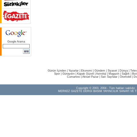
Google Arama
Günün İçinden
|
Yazarlar
|
Ekonomi
|
Gündem
|
Siyaset
|
Dünya |
Telev
Spor
|
Günaydın
|
Kapak Güzeli
|
Astroloji
|
Magazin
|
Sağlık
|
Biz
Cumartesi
|
Aktüel Pazar
|
Sarı Sayfalar
|
Otomobil
|
Do
Copyright © 2003, 2004 - Tüm hakları saklıdır.
MERKEZ GAZETE DERGİ BASIM YAYINCILIK SANAYİ VE T