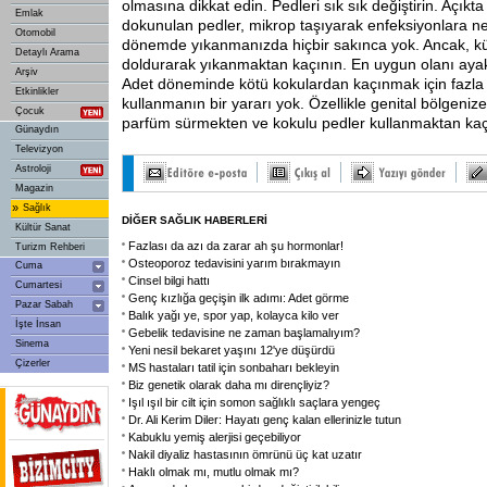
olmasına dikkat edin. Pedleri sık sık değiştirin. Açıkta 
Emlak
dokunulan pedler, mikrop taşıyarak enfeksiyonlara ned
Otomobil
dönemde yıkanmanızda hiçbir sakınca yok. Ancak, kü
Detaylı Arama
doldurarak yıkanmaktan kaçının. En uygun olanı ayak
Arşiv
Adet döneminde kötü kokulardan kaçınmak için fazla
Etkinlikler
kullanmanın bir yararı yok. Özellikle genital bölgeniz
Çocuk
parfüm sürmekten ve kokulu pedler kullanmaktan kaç
Günaydın
Televizyon
Astroloji
Magazin
»
Sağlık
DİĞER SAĞLIK HABERLERİ
Kültür Sanat
Fazlası da azı da zarar ah şu hormonlar!
Turizm Rehberi
Osteoporoz tedavisini yarım bırakmayın
Cuma
Cinsel bilgi hattı
Cumartesi
Genç kızlığa geçişin ilk adımı: Adet görme
Pazar Sabah
Balık yağı ye, spor yap, kolayca kilo ver
İşte İnsan
Gebelik tedavisine ne zaman başlamalıyım?
Sinema
Yeni nesil bekaret yaşını 12'ye düşürdü
Çizerler
MS hastaları tatil için sonbaharı bekleyin
Biz genetik olarak daha mı dirençliyiz?
Işıl ışıl bir cilt için somon sağlıklı saçlara yengeç
Dr. Ali Kerim Diler: Hayatı genç kalan ellerinizle tutun
Kabuklu yemiş alerjisi geçebiliyor
Nakil diyaliz hastasının ömrünü üç kat uzatır
Haklı olmak mı, mutlu olmak mı?