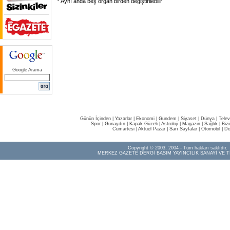
Aynı anda beş organ birden değiştirilebilir
Google Arama
Günün İçinden
|
Yazarlar
|
Ekonomi
|
Gündem
|
Siyaset
|
Dünya |
Telev
Spor
|
Günaydın
|
Kapak Güzeli
|
Astroloji
|
Magazin
|
Sağlık
|
Biz
Cumartesi
|
Aktüel Pazar
|
Sarı Sayfalar
|
Otomobil
|
Do
Copyright © 2003, 2004 - Tüm hakları saklıdır.
MERKEZ GAZETE DERGİ BASIM YAYINCILIK SANAYİ VE T