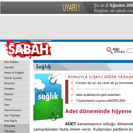
Şu an
2 Ağustos 20
Bugüne ait sabah.com
Son Dakika
Yazarlar
News in English
Günün İçinden
Fazlası da azı da zarar ah şu hormonla
Ekonomi
Adet döneminde hijyene dikkat
Gündem
Siyaset
Adet aralıklarının gizli anlamları
Dünya
Tüylenmenin suçlusu ANDROJEN
Spor
Adet döneminde hijyene 
Hava Durumu
Sarı Sayfalar
Ana Sayfa
ADET
kanamasının olduğu dönemde
Dosyalar
zamankinden fazla önem verin. Kullanılan pedlerin k
Teknoloji