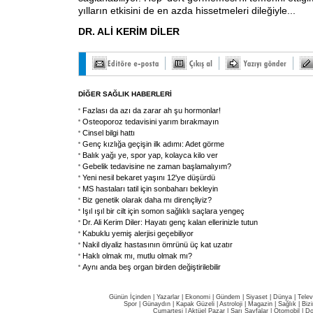
yılların etkisini de en azda hissetmeleri dileğiyle...
DR. ALİ KERİM DİLER
DİĞER SAĞLIK HABERLERİ
Fazlası da azı da zarar ah şu hormonlar!
Osteoporoz tedavisini yarım bırakmayın
Cinsel bilgi hattı
Genç kızlığa geçişin ilk adımı: Adet görme
Balık yağı ye, spor yap, kolayca kilo ver
Gebelik tedavisine ne zaman başlamalıyım?
Yeni nesil bekaret yaşını 12'ye düşürdü
MS hastaları tatil için sonbaharı bekleyin
Biz genetik olarak daha mı dirençliyiz?
Işıl ışıl bir cilt için somon sağlıklı saçlara yengeç
Dr. Ali Kerim Diler: Hayatı genç kalan ellerinizle tutun
Kabuklu yemiş alerjisi geçebiliyor
Nakil diyaliz hastasının ömrünü üç kat uzatır
Haklı olmak mı, mutlu olmak mı?
Aynı anda beş organ birden değiştirilebilir
Günün İçinden
|
Yazarlar
|
Ekonomi
|
Gündem
|
Siyaset
|
Dünya |
Telev
Spor
|
Günaydın
|
Kapak Güzeli
|
Astroloji
|
Magazin
|
Sağlık
|
Biz
Cumartesi
|
Aktüel Pazar
|
Sarı Sayfalar
|
Otomobil
|
Do