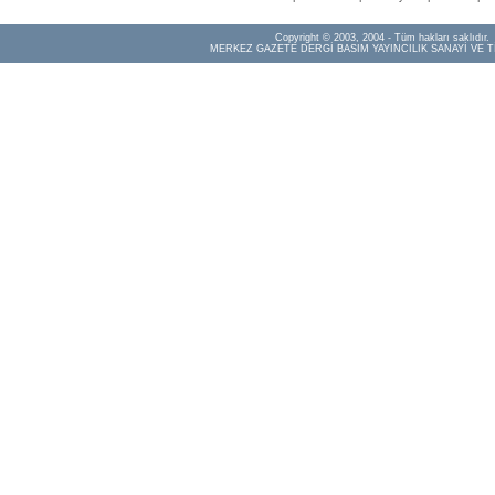
Copyright © 2003, 2004 - Tüm hakları saklıdır.
MERKEZ GAZETE DERGİ BASIM YAYINCILIK SANAYİ VE T