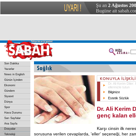
Şu an
2 Ağustos 20
Bugüne ait sabah.com
Son Dakika
Yazarlar
News in English
Günün İçinden
Dr. Ali Kerim Diler
Ekonomi
ellerinizle tutun
Gündem
Bilginize
Siyaset
Estetik Sözlük
Dünya
Spor
Dr. Ali Kerim D
Hava Durumu
genç kalan ell
Sarı Sayfalar
Ana Sayfa
Karşı cinsin ilk nere
Dosyalar
sorusuna verilen cevaplarda, 'eller' seçeneği, her zam
Teknoloji