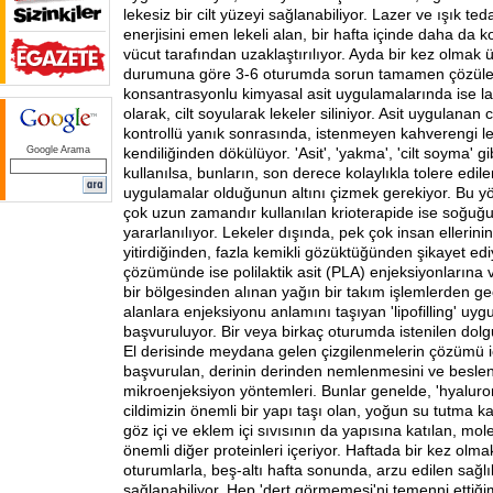
lekesiz bir cilt yüzeyi sağlanabiliyor. Lazer ve ışık teda
enerjisini emen lekeli alan, bir hafta içinde daha da k
vücut tarafından uzaklaştırılıyor. Ayda bir kez olmak 
durumuna göre 3-6 oturumda sorun tamamen çözüleb
konsantrasyonlu kimyasal asit uygulamalarında ise laz
olarak, cilt soyularak lekeler siliniyor. Asit uygulanan
kontrollü yanık sonrasında, istenmeyen kahverengi l
Google Arama
kendiliğinden dökülüyor. 'Asit', 'yakma', 'cilt soyma' g
kullanılsa, bunların, son derece kolaylıkla tolere edi
uygulamalar olduğunun altını çizmek gerekiyor. Bu y
çok uzun zamandır kullanılan krioterapide ise soğuğu
yararlanılıyor. Lekeler dışında, pek çok insan ellerin
yitirdiğinden, fazla kemikli gözüktüğünden şikayet ed
çözümünde ise polilaktik asit (PLA) enjeksiyonların
bir bölgesinden alınan yağın bir takım işlemlerden geçir
alanlara enjeksiyonu anlamını taşıyan 'lipofilling' uy
başvuruluyor. Bir veya birkaç oturumda istenilen dolgu
El derisinde meydana gelen çizgilenmelerin çözümü i
başvurulan, derinin derinden nemlenmesini ve besle
mikroenjeksiyon yöntemleri. Bunlar genelde, 'hyaluroni
cildimizin önemli bir yapı taşı olan, yoğun su tutma k
göz içi ve eklem içi sıvısının da yapısına katılan, mol
önemli diğer proteinleri içeriyor. Haftada bir kez olm
oturumlarla, beş-altı hafta sonunda, arzu edilen sağlı
sağlanabiliyor. Hep 'dert görmemesi'ni temenni ettiğim