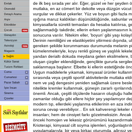
de ilk beş sırada yer alır. Eğer, güzel ve her şeyden 
Emlak
mutlaka, en az cömert bir dekolte veya düzgün vücut ha
Otomobil
vurgular ve dikkat çekerler. Yüz ve boyun gibi fazla 
Detaylı Arama
ışığına maruz kaldıkları düşünüldüğünde, sabunlar ve
Arşiv
kimyasallarla sürekli temasları da hesaba katılırsa, 
Etkinlikler
sağlanmadığı takdirde; ellerin erken yaşlanmasının 
Çocuk
sonucuna varılır. Nitekim eller, 'boyun' gibi yaşı kolaylı
Günaydın
Derinin nemliliğini ve elastikiyetini yitirmesi dışında, u
Televizyon
gereken şekilde korunmaması durumunda melanin pi
Astroloji
kümelenmeleriyle, koyu renkli güneş ve yaşlılık lekele
Magazin
yandan derialtı dokuda meydana gelen eksilmelere, bi
»
Sağlık
oluşan çizgiler eklendiğinde, gençlikte gururla sergilen
Kültür Sanat
saklanmaya başlanır. Elbette ki ellerin estetiğinde ön
Turizm Rehberi
Uygun maddelerle yıkamak, kimyasal ürünler kullanma
Cuma
sırasında veya çeşitli sportif aktivitelerde mutlaka e
Cumartesi
nem ve yağ dengesini yeniden sağlamak üzere besley
Pazar Sabah
nitelikte kremler kullanmak, güneşin zararlı ışınları
İşte İnsan
önemli. Ancak, çeşitli ölçülerde hasarın oluştuğu halle
Sinema
zamanlar olduğu gibi ellere hiçbir şey yapılamıyor de
Çizerler
modern tıp, ellerdeki yaşlanma etkilerinin en aza in
soruna cevap verebiliyor... En sık kahverengi lekeler 
insanları; hem de cinsiyet farkı gözetmeksizin. Ancak 
önceki homojen ve lekesiz görünümünü kazandırmak h
Krioterapi, kimyasal cilt soyma işlemleri, yoğunlaştırıl
uygulamalarıyla; bir veya birkaç oturumda, ağrısız ve 