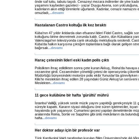
önde saf tuttu, tabutu taşıdı. Cenazeyi mezara indirenler de yine kadı
yaşamını kaybeden gazeteci - yazar Duygu Asena, son yolculuğuna, ha
kadınların akın ettiği törenlerle uğurlandı. Kadınlar, cenaze namazını e
omuzladı,
...
devamı
Hastalanan Castro koltuğu ilk kez bıraktı
Küba'nın 47 yıldır iktidarda olan efsanevi lideri Fidel Castro, sağlık so
koltuğunu birine devretmek zorunda kaldı. Castro, dün Kübalılara yar
Valenciaga'nın televizyonda canlı okuduğu mektubuyla seslendi. Castr
Küba'da halkın karşısına çıktığım toplantılara bağlı olarak gelişen str
bağırsak
...
devamı
Haraç çetesinin lideri eski kadın polis çıktı
Polislikten ihraç edildikten sonra çete kuran Akkuş, Reina'da havaya 
cezaevine girdi. Cezaevinden yönettiği çetesi de operasyonla çökertil
Müdürlüğü bünyesindeki motorize polis ekibi Yunuslar'da görevliyken 
Kilis'te meslekten ihraç edilen 28 yaşındaki Güniz Akkuş'un serüveni
Meslekten
...
devamı
11 gece kulübüne bir hafta 'gürültü' mührü
İstanbul Valiliği, yüksek sesle müzik yayını yapıldığı gerekçesiyle 11 
süreyle kapattı. Kararın siyasi olduğunu öne süren işletmeciler, isyan e
hayatında şok yaşanıyor. Cumartesi gecesi yapılan denetimlerde müziği
aralarında Reina, Sortie ve Sapphire gibi ünlü mekânların da bulunduğ
hafta
...
devamı
Her doktor adayı için bir profesör var
Türk Kardiyoloji Vakfı tarafından kurulan Bilim Üniversitesi'nde 44 öğr