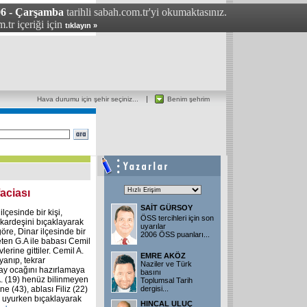
06 - Çarşamba
tarihli sabah.com.tr'yi okumaktasınız.
.tr içeriği için
tıklayın »
Hava durumu için şehir seçiniz...
Benim şehrim
faciası
SAİT GÜRSOY
lçesinde bir kişi,
ÖSS tercihleri için son
 kardeşini bıçaklayarak
uyarılar
göre, Dinar ilçesinde bir
2006 ÖSS puanları...
eten G.A ile babası Cemil
erine gittiler. Cemil A.
EMRE AKÖZ
yanıp, tekrar
Naziler ve Türk
ay ocağını hazırlamaya
basını
. (19) henüz bilinmeyen
Toplumsal Tarih
e (43), ablası Filiz (22)
dergisi...
) uyurken bıçaklayarak
HINCAL ULUÇ