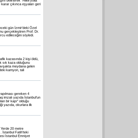
 belirterek "Hileli yolla
 karar çıkınca eşyaları geri
nceki gün İzmir'deki Özel
nu gerçekleştiren Prof. Dr.
cu edileceğini söyledi.
afik kazasında 2 kişi öldü,
sık sık kaza olduğunu
i kavşakta meydana gelen
deki kamyon, tali
yapılması gereken 4
q imzalı yazıda İstanbul'un
lan bir kapı" olduğu
ği yazıda, okurlara ilk
. Yerde 20 metre
İstanbul Fatih'teki
esi İstanbul Emniyet