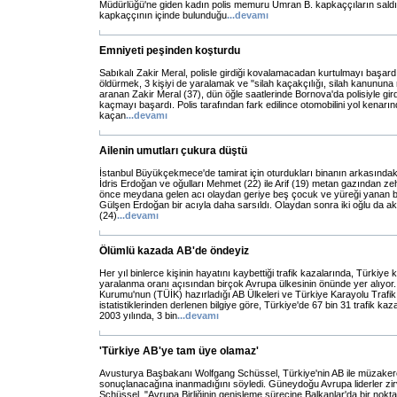
Müdürlüğü'ne giden kadın polis memuru Ümran B. kapkaççıların saldır
kapkaççının içinde bulunduğu
...
devamı
Emniyeti peşinden koşturdu
Sabıkalı Zakir Meral, polisle girdiği kovalamacadan kurtulmayı başardı.
öldürmek, 3 kişiyi de yaralamak ve "silah kaçakçılığı, silah kanununa 
aranan Zakir Meral (37), dün öğle saatlerinde Bornova'da polisiyle g
kaçmayı başardı. Polis tarafından fark edilince otomobilini yol kenarı
kaçan
...
devamı
Ailenin umutları çukura düştü
İstanbul Büyükçekmece'de tamirat için oturdukları binanın arkasındak
İdris Erdoğan ve oğulları Mehmet (22) ile Arif (19) metan gazından ze
önce meydana gelen acı olaydan geriye beş çocuk ve yüreği yanan bi
Gülşen Erdoğan bir acıyla daha sarsıldı. Olaydan sonra iki oğlu da akli
(24)
...
devamı
Ölümlü kazada AB'de öndeyiz
Her yıl binlerce kişinin hayatını kaybettiği trafik kazalarında, Türkiy
yaralanma oranı açısından birçok Avrupa ülkesinin önünde yer alıyor. 
Kurumu'nun (TÜİK) hazırladığı AB Ülkeleri ve Türkiye Karayolu Trafi
istatistiklerinden derlenen bilgiye göre, Türkiye'de 67 bin 31 trafik ka
2003 yılında, 3 bin
...
devamı
'Türkiye AB'ye tam üye olamaz'
Avusturya Başbakanı Wolfgang Schüssel, Türkiye'nin AB ile müzakerel
sonuçlanacağına inanmadığını söyledi. Güneydoğu Avrupa liderler zir
Schüssel, "Avrupa Birliğinin genişleme sürecine Balkanlar'da bir nokt