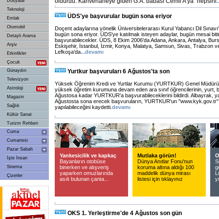
öldürdü. Kahvehaneye giden G.A. babası Cemil A'ya ''hepsini
Dosyalar
.
Teknoloji
ÜDS'ye başvurular bugün sona eriyor
Emlak
Otomobil
Doçent adaylarına yönelik Üniversitelerarası Kurul Yabancı Dil Sınav
bugün sona eriyor. ÜDS'ye katılmak isteyen adaylar, bugün mesai biti
Detaylı Arama
başvurabilecekler. ÜDS, 8 Ekim 2006'da Adana, Ankara, Antalya, Burs
Arşiv
Eskişehir, İstanbul, İzmir, Konya, Malatya, Samsun, Sivas, Trabzon v
Lefkoşa'da
...
devamı
Etkinlikler
Çocuk
Günaydın
Yurtkur başvuruları 6 Ağustos'ta son
Televizyon
Yüksek Öğrenim Kredi ve Yurtlar Kurumu (YURTKUR) Genel Müdürü H
Astroloji
yüksek öğretim kurumuna devam eden ara sınıf öğrencilerinin, yurt, bu
Ağustosa kadar YURTKUR'a başvurabileceklerini bildirdi. Albayrak, ya
Magazin
Ağustosta sona erecek başvuruların, YURTKUR'un ''www.kyk.gov.tr'' 
Sağlık
yapılabileceğini kaydetti.
devamı
Kültür Sanat
Turizm Rehberi
Cuma
Cumartesi
Pazar Sabah
Yankesicilik ve kapkaç
Mutlaka görün!
O
İşte İnsan
Bayanların otobüse
Dünya Anıtlar Fonu'nun
S
Sinema
binerken ve alışveriş
koruma altına aldığı 100
g
yaparken omuzlarında
maddelik dünya mirası
L
Çizerler
asılı bulunan çanta...
listesi için tıklayınız
y
OKS 1. Yerleştirme'de 4 Ağustos son gün