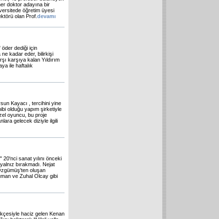
her doktor adayına bir
iversitede öğretim üyesi
ektörü olan Prof.
devamı
 öder dediği için
e kadar eder, bilirkişi
arşı karşıya kalan Yıldırım
aya ile haftalık
un Kayacı , tercihini yine
ibi olduğu yapım şirketiyle
zel oyuncu, bu proje
ara gelecek diziyle ilgili
 20'nci sanat yılını önceki
 yalnız bırakmadı. Nejat
Özgümüş'ten oluşan
uman ve Zuhal Olcay gibi
rekçesiyle haciz gelen Kenan