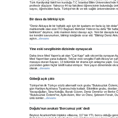
Türk Kardiyoloji Vakfı'nın kurduğu T.C İstanbul Bilim Üniversitesi'nde 
profesör düşüyor. Yalnızca 44 tıp fakültesi öğrencisinin bulunduğu ün
sayısı, öğrenciden fazla. Türkiye'nin ilk ve tek sağlık üniversitesinin r
Bir dava da bilirkişi için
"Deniz Akkaya ile bir haftalık aşk için bir işadamı en fazla üç bin dolar"
mahkemelik olan eski İTO Başkanı Mehmet Yıldırım bu defa "Bir hafta n
belirlesin" deyince, ünlü manken ikinci davayı açtı. Yeni bir davayla k
ise kendini savunurken, bilirkişi isteğinde ısrar etti: "Bilirkişi Deniz Akk
aşkın
...
devamı
Yine eski sevgilisinin dizisinde oynayacak
Daha önce Med Yapım'a ait olan "Çat Kapı" adlı sitcom'da oynayan Ays
Med Yapım'dan yana kullandı. Tekrar eski sevgilisi Fatih Aksoy'un sah
masaya oturan Kayacı, 13 bölümlük bir drama için anlaşma yaptı. Gü
yüzünden gelen hiçbir teklifi kabul etmiyor. Yeni yayın döneminde ekranl
olarak
...
devamı
Göbeği açık çıktı
Türkiye'nin ilk Türkçe sözlü alternatif rock grubu "Bulutsuzluk Özlemi,"
gün Harbiye Açıkhava Tiyatrosu'nda kutladı. Etkinlikte grubu, dostları
Yavaşoğulları, Sina Koloğlu, Burak Güven, Deniz Demiröz ve Berke 
"Bulutsuzluk Özlemi"ne, Aylin Aslım, Mor ve Ötesi, Şebnem Ferah, D
ünlü isimler
...
devamı
Doğulu'nun avukatı 'Borcumuz yok' dedi
Beykoz Acarkent'teki tripleks villasına, 117 bin YTL borcu olduğu ge