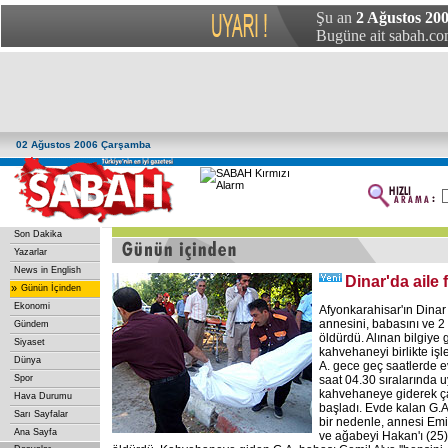
Şu an
2 Ağustos 20
Bugüne ait sabah.com
02 Ağustos 2006 Çarşamba
Son Dakika
Yazarlar
News in English
Dinar'da aile 
»
Günün İçinden
Ekonomi
Afyonkarahisar'ın Dinar i
annesini, babasını ve 2
Gündem
öldürdü. Alınan bilgiye 
Siyaset
kahvehaneyi birlikte işl
Dünya
A. gece geç saatlerde evl
Spor
saat 04.30 sıralarında u
kahvehaneye giderek ç
Hava Durumu
başladı. Evde kalan G.A
Sarı Sayfalar
bir nedenle, annesi Emin
Ana Sayfa
ve ağabeyi Hakan'ı (25