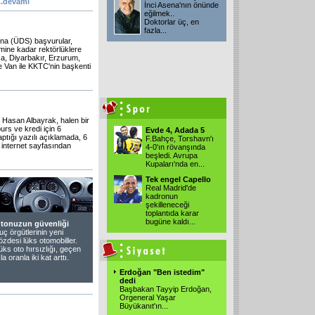
..
devamı
İnci Asena'nın önünde
eğilmek..
Doktorlar üç, en
fazla...
ı'na (ÜDS) başvurular,
mine kadar rektörlüklere
a, Diyarbakır, Erzurum,
e Van ile KKTC'nin başkenti
asan Albayrak, halen bir
rs ve kredi için 6
Evde 4, Adada 5
ptığı yazılı açıklamada, 6
F.Bahçe, Torshavn'ı
internet sayfasından
4-0'ın rövanşında
beşledi. Avrupa
Kupaları'nda en...
Tek engel Capello
Real Madrid'de
kadronun
şekilleneceği
toplantıda karar
bugüne kaldı...
tonuzun güvenliği
uç örgütlerinin yeni
özdesi lüks otomobiller.
üks oto hırsızlığı, geçen
ıla oranla iki kat arttı.
Erdoğan "Ben istedim"
dedi
Başbakan Tayyip Erdoğan,
Orgeneral Yaşar
Büyükanıt'ın...