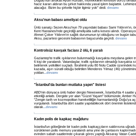
Doğulu'nun avukatı Aydın Kurban, müvekkilinin kimseye borcu olmadığını
haciz kararı aldıran bu şirket hakkında yasal işlem başlattık. Lehimize
alacağız. Bizim bu şirketle hiçbir ilgimiz yok" dedi.
devamı
Aksu'nun babası ameliyat oldu
Ünlü sanatçı Sezen Aksu'nun 79 yaşındaki babası Sami Yıldırım'ın, ö
Kent Hastanesi'nde geçirdiği ameliyatla safra kesesi alındı. Operasyo
Ahmet Çoker Yıldırım'ın sağlık durumunun iyi olduğunu ve bugün tabur
Aksu, pazartesi gecesini babasının başucunda geçirdi.
devamı
Kontrolsüz kavşak faciası 2 ölü, 6 yaralı
Gaziantep'te trafik ışıklarının bulunmadığı kavşakta meydana gelen tr
6 kişi de yaralandı. Vatandaşlar, trafik ışıklarının olmadığı kavşakta 
belirterek yetkilileri suçladı. İbrahimli yolu 80 Nolu Cadde üzerindek
kazada, aşırı süratli olduğu belirtilen Menderes Yılmaz (46) yönetimin
yoldan
...
devamı
"İstanbul'da bunları mutlaka yapın" listesi
ABD'nin dünyaca ünlü haber dergisi Newsweek, İstanbul'da 4 saatte 
etkinliği anlattı. Dergide yer alan "Güzel Yaşam" bölümünde, Amber Ha
"Zengin tarih ve kozmopolitan hareketliliğin harmanlandığı Doğu'ya açı
vurgulandı. İstanbul'da dört saatte yapılabilecek dört önerinin listelendi
olarak
...
devamı
Kadın polis de kapkaç mağduru
İstanbul'un göbeğinde bir kadın polis kapkaççıların saldırısına uğradı
sürüklenen polis memuru yaralandı ama yine de çantasını kaptırmadı . 
evinden sabah saatlerinde çıkarak görev yaptığı Aksaray Vatan Cadd