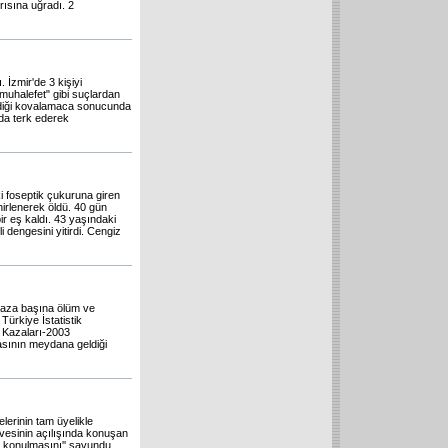
ısına uğradı. 2
 İzmir'de 3 kişiyi
muhalefet" gibi suçlardan
irdiği kovalamaca sonucunda
nda terk ederek
i foseptik çukuruna giren
hirlenerek öldü. 40 gün
r eş kaldı. 43 yaşındaki
 dengesini yitirdi. Cengiz
e kaza başına ölüm ve
Türkiye İstatistik
k Kazaları-2003
zasının meydana geldiği
erinin tam üyelikle
vesinin açılışında konuşan
a konulmasını'' savundu.