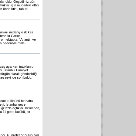
nlar oldu. Geçtiğimiz gün
kları için mücadele ettiği
n önde kıldı, tabutu
runları nedeniyle ilk kez
dımcısı Carlos
o mektupta, "Arjantin ve
es nedeniyle mide-
ateş açarken tutuklanıp
di. İstanbul Emniyet
sürgün olarak gönderildiği
 cezaevinde son buldu.
gece kulübünü bir hafta
tti. İstanbul gece
 fazla açtıkları belirlenen,
u 11 gece kulübü, bir
enci, 43 profesör bulunuyor.