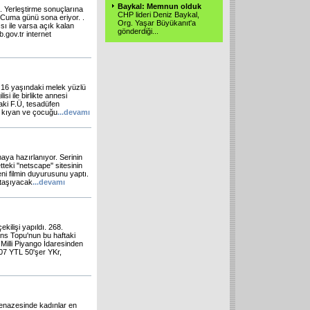
Baykal: Memnun olduk
 Yerleştirme sonuçlarına
CHP lideri Deniz Baykal,
Cuma günü sona eriyor. .
Org. Yaşar Büyükanıt'a
ı ile varsa açık kalan
gönderdiği...
.gov.tr internet
n 16 yaşındaki melek yüzlü
si ile birlikte annesi
aki F.Ü, tesadüfen
hı kıyan ve çocuğu
...
devamı
aya hazırlanıyor. Serinin
teki ''netscape'' sitesinin
eni filmin duyurusunu yaptı.
i taşıyacak
...
devamı
ilişi yapıldı. 268.
Şans Topu'nun bu haftaki
 Milli Piyango İdaresinden
107 YTL 50'şer YKr,
enazesinde kadınlar en