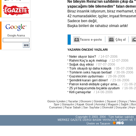
Ne
bileyim
Reina'nın
sahibinin
çıkıp
da
yapacağımı
bile
bilemedim"
falan
demes
Biraz insanlık istiyorum, biraz merhamet, b
42 numaradakiler, işçiler, inşaat firmasının
Sadece ben değil,
Başka birileri de rahatsız olmalı artık!
Google Arama
YAZARIN ÖNCEKİ YAZILARI
Neler oluyor bize?
/ 14-07-2006
Rahmi Koç'a açık mektup
/ 12-07-2006
Soğuk duş etkisi
/ 07-07-2006
Türk olsaydı işi daha kolaydı
/ 05-07-2006
Türklerin seks hayatı berbat!
/ 30-06-2006
Gazetecinin uydurması
/ 28-06-2006
Şemdinli kararı geri döner!
/ 23-06-2006
Patron kendi ekibiyle çalışır ama...
/ 21-06-
25 yıl başucumda bıçakla uyudum
/ 16-06-
Kirli çamaşırlar
/ 14-06-2006
Günün İçinden
|
Yazarlar
|
Ekonomi
|
Gündem
|
Siyaset
|
Dünya |
Telev
Spor
|
Günaydın
|
Kapak Güzeli
|
Astroloji
|
Magazin
|
Sağlık
|
Biz
Cumartesi
|
Pazar Sabah
|
Sarı Sayfalar
|
Otomobil
|
Dosyalar
|
Arşiv
Copyright © 2003, 2004 - Tüm hakları saklıdır.
MERKEZ GAZETE DERGİ BASIM YAYINCILIK SANAYİ VE T
Üretim ve Tasarım