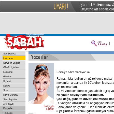
Şu an
19 Temmuz 2
Bugüne ait sabah.com
Son Dakika
»
Yazarlar
News in English
Günün İçinden
Reina'ya adım atamıyorum
Ekonomi
Gündem
Reina... İstanbul'un en güzel gece mekanı
Siyaset
mekanları arasında ilk 10'a girer. Manzaras
Dünya
şık restoranları...
Spor
Bu yıl yine son derece şaşaalı bir açılış ya
Ne
yalan
söyleyeyim
burkuldum.
Hava Durumu
Çok
değil,
şubatta
duvarı
çökmüştü,
hat
Sarı Sayfalar
Duvarı yan arazideki bir ahşap yapının üze
Ana Sayfa
Baba, anne ve çocuk... Hepsi birlikte ölüme
Dosyalar
6
yaşındaki
İbrahim
uykusundaydı
duva
Teknoloji