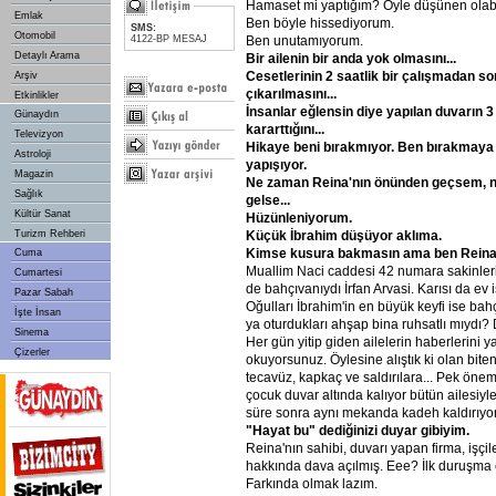
Hamaset mi yaptığım? Öyle düşünen olabil
Emlak
Ben böyle hissediyorum.
SMS:
Otomobil
4122-BP MESAJ
Ben unutamıyorum.
Detaylı Arama
Bir
ailenin
bir
anda
yok
olmasını...
Cesetlerinin
2
saatlik
bir
çalışmadan
so
Arşiv
çıkarılmasını...
Etkinlikler
İnsanlar
eğlensin
diye
yapılan
duvarın
3
Günaydın
kararttığını...
Televizyon
Hikaye
beni
bırakmıyor.
Ben
bırakmaya
Astroloji
yapışıyor.
Magazin
Ne
zaman
Reina'nın
önünden
geçsem,
Sağlık
gelse...
Kültür Sanat
Hüzünleniyorum.
Turizm Rehberi
Küçük
İbrahim
düşüyor
aklıma.
Kimse
kusura
bakmasın
ama
ben
Reina
Cuma
Muallim Naci caddesi 42 numara sakinler
Cumartesi
de bahçıvanıydı İrfan Arvasi. Karısı da ev 
Pazar Sabah
Oğulları İbrahim'in en büyük keyfi ise ba
İşte İnsan
ya oturdukları ahşap bina ruhsatlı mıydı?
Sinema
Her gün yitip giden ailelerin haberlerini y
Çizerler
okuyorsunuz. Öylesine alıştık ki olan bite
tecavüz, kapkaç ve saldırılara... Pek öne
çocuk duvar altında kalıyor bütün ailesiyl
süre sonra aynı mekanda kadeh kaldırıyo
"Hayat
bu"
dediğinizi
duyar
gibiyim.
Reina'nın sahibi, duvarı yapan firma, işçi
hakkında dava açılmış. Eee? İlk duruşma
Farkında olmak lazım.