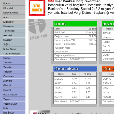
İmar Bankası borç rekortmeni
Emlak
İstanbul'un vergi borçluları listesinde, tasfiy
Otomobil
Bankası'nın Bakırköy Şubesi 242,2 milyon YT
yer aldı. İstanbul Vergi Dairesi Başkanlığı ver
Detaylı Arama
Arşiv
Etkinlikler
Günaydın
Tarih
18 Tem
Hisse
Televizyon
IMKB 100
33.617,96
AKBNK
Astroloji
Değişim oranı
% 2,80
GARAN
Magazin
Hacim - milyon YTL
960,04
ISCTR
Hacim - milyon USD
604,94
Sağlık
SAHOL
Yükselen hisse
Kültür Sanat
YKBNK
Düşen hisse
Turizm Rehberi
VAKBN
Değişmeyen hisse
Cuma
Güncelleme
Güncelleme: 18-07-2006 / 2
Yazarlar
Yazarlar
Yazarlar
Hisse
Son
% Değ
Hiss
Cumartesi
3,70
12,80
MEGES
EGPRO
Alışveriş
2,54
9,96
AKIPD
ESEMS
Güncel
0,81
9,46
TKSYO
OKANT
Güncel
0,82
9,33
ATSYO
ALTIN
Pazar Sabah
0,93
8,14
DARDL
FNSYO
Yaşam
Güncelleme: 18-07-2006 / 2
Güncelleme
Yaşama Dair
Hobi
İşte İnsan