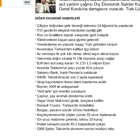
acil yardım çağrısı Dış Ekonomik İlişkiler K
Genel Kurulu'na damgasını vuracak. Türk-Lü
DİĞER EKONOMİ HABERLERİ
Çiftçiye doğrudan gelir desteği ödemesi 14 Ağustos'ta yapılacak
İTO gezilerini eleştirdi meclisteki üyeliği gitti
Rus ve İsraillilere toprak satışında 'gizli' kolaylık
'Elektronikten kaçan para giyime gelecek'
Yöneticilerine en yüksek maaşı Türk şirketleri veriyor
Avustralya Türkiye'den kalifiye işçi istiyor
Az sermaye ile çok kâr olmaz elinizi taşın altına koyun
Yatırımda doğru strateji % 1'lik büyüme artışı sağlar
BJK'den acil satış kararı: % 2.5'i 1.5 milyon Euro
Avea'da Telekom'un payı yüzde 81'e çıkıyor
Sabancı Bank, İranlı Parsian'a satılacak
İHKİB: Tekstil ihracatı son 2 ayda toparlandı
Vergi kaçıranların listesi daire kapılarına asıldı
Boyner, KKR ile anlaşamadı
'Yerli tank' için öneriler sunuluyor
Çaykur, çay aromalı dondurma üretti
Yaşar Ünal: Mali krize girdik, borçlara kefilim
Renault Trucks: Türkiye'de üretebiliriz
Burgaz, pazarın yüzde 10'unu hedefliyor
Küçükçekmece'de çöpler yüzde 33 ucuz toplanacak
'En ucuz malzeme çimento, kilosu 10 kuruş'
İmalat sanayisi yüzde 83.2 kapasiteyle çalıştı
2006 Şahin, Takvim'in ekonomi servisi müdürü oldu