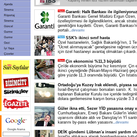
* Kapanış verileri IBS Yazılım tarafından sağlan
Ajanda
Sinema
Garanti: Halk Bankası ile ilgileniyoru
Röportaj
Garanti Bankası Genel Müdürü Ergun Özen,
özelleştirmesi ile ilgilendiklerini, ancak strat
Sinema
gerektiğini kaydetti. Özen, Garanti Bankası'
Güncel
portalı
...
devamı
Gurme
SSK'lı ikinci sınıf hasta
Gurme
Özel hastanelerin, Sağlık Bakanlığı'nın, 1 
Gezi
''Ücret alınmayacak'' genelgesine rağmen ücr
İyi Yaşa
için özel hastaneyi avantaj olmaktan çıkardı
Çizerler
Çin ekonomisi %11,3 büyüdü
Çin'de ekonomik büyüme hız kesmiyor. Çin e
ikinci çeyreğinde (Nisan-Mayıs-Haziran) geç
göre yüzde 11,3 oranında büyüdü. Çin İstati
Ortadoğu'ya Kuzey Irak eklendi, piyasa sa
İsrail-Beyrut çatışması borsaları sarstı. K. I
toplanan Bakanlar Kurulu ise içeride tedirginli
dolara gerilemesine karşın borsa yüzde 3.3 d
Güler ikna etti, Sezer YİD yasasına onay v
Cumhurbaşkanı, Enerji Bakanı Güler'in 'elektrik
uyarısını dikkate aldı ve Danıştay'ın Yİ santr
kararını by-pass eden yasasını
...
devamı
Google Arama
DEİK gündemi Lübnan'a insani yardım ol
İsrail'in ablukaya alarak bombardımana tutt