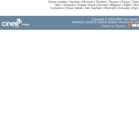
Günün İçinden
|
Yazarlar
|
Ekonomi
|
Gündem
|
Siyaset
|
Dünya |
Telev
Spor
|
Günaydın
|
Kapak Güzeli
|
Astroloji
|
Magazin
|
Sağlık
|
Biz
Cumartesi
|
Pazar Sabah
|
Sarı Sayfalar
|
Otomobil
|
Dosyalar
|
Arşiv
Copyright © 2003-2006 Tüm hakları s
MERKEZ GAZETE DERGİ BASIM YAYINCILIK SAN
Üretim ve Tasarım