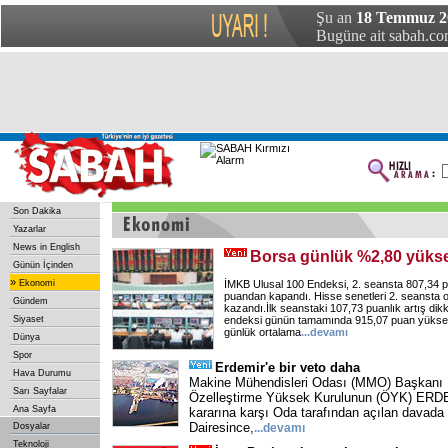
Şu an
18 Temmuz 20
Bugüne ait sabah.com
Son Dakika
Yazarlar
News in English
Borsa günlük %2,80 yükse
Günün İçinden
»
Ekonomi
İMKB Ulusal 100 Endeksi, 2. seansta 807,34 
puandan kapandı. Hisse senetleri 2. seansta 
Gündem
kazandı.İlk seanstaki 107,73 puanlık artış dik
Siyaset
endeksi günün tamamında 915,07 puan yükseld
günlük ortalama
...
devamı
Dünya
Spor
Erdemir'e bir veto daha
Hava Durumu
Makine Mühendisleri Odası (MMO) Başkanı
Sarı Sayfalar
Özelleştirme Yüksek Kurulunun (ÖYK) ERDE
Ana Sayfa
kararına karşı Oda tarafından açılan davada
Dairesince,
Dosyalar
...
devamı
Teknoloji