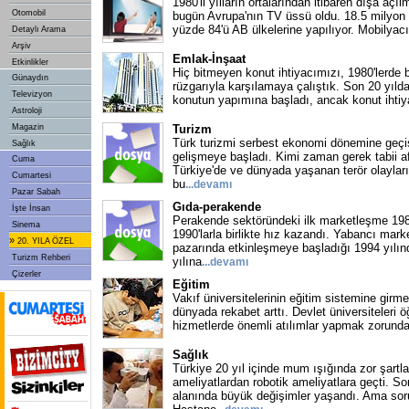
1980'li yılların ortalarından itibaren dışa aç
Otomobil
bugün Avrupa'nın TV üssü oldu. 18.5 milyon 
yüzde 84'ü AB ülkelerine yapılıyor. Mobilyacı
Detaylı Arama
Arşiv
Emlak-İnşaat
Etkinlikler
Hiç bitmeyen konut ihtiyacımızı, 1980'lerde 
Günaydın
rüzgarıyla karşılamaya çalıştık. Son 20 yılda
Televizyon
konutun yapımına başladı, ancak konut ihti
Astroloji
Magazin
Turizm
Türk turizmi serbest ekonomi dönemine geçişl
Sağlık
gelişmeye başladı. Kimi zaman gerek tabii a
Cuma
Türkiye'de ve dünyada yaşanan terör olaylar
Cumartesi
bu
...
devamı
Pazar Sabah
Gıda-perakende
İşte İnsan
Perakende sektöründeki ilk marketleşme 1980
Sinema
1990'larla birlikte hız kazandı. Yabancı marke
»
20. YILA ÖZEL
pazarında etkinleşmeye başladığı 1994 yılı
Turizm Rehberi
yılına
...
devamı
Çizerler
Eğitim
Vakıf üniversitelerinin eğitim sistemine girme
dünyada rekabet arttı. Devlet üniversiteleri ö
hizmetlerde önemli atılımlar yapmak zorund
Sağlık
Türkiye 20 yıl içinde mum ışığında zor şartl
ameliyatlardan robotik ameliyatlara geçti. Son
alanında büyük değişimler yaşandı. Ama soru