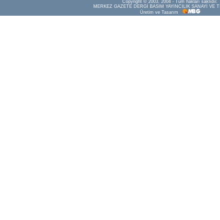
Copyright © 2003, 2004 - Tüm hakları saklıdır.
MERKEZ GAZETE DERGİ BASIM YAYINCILIK SANAYİ VE T
Üretim ve Tasarım