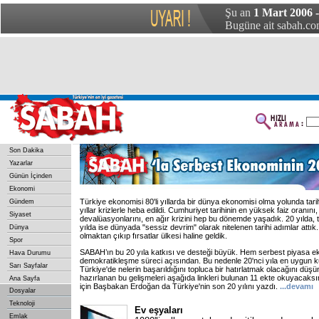
Şu an
1 Mart 2006 
Bugüne ait sabah.com
Son Dakika
Yazarlar
Günün İçinden
Ekonomi
Türkiye ekonomisi 80'li yıllarda bir dünya ekonomisi olma yolunda tarihi
Gündem
yıllar krizlerle heba edildi. Cumhuriyet tarihinin en yüksek faiz oranını
Siyaset
devalüasyonlarını, en ağır krizini hep bu dönemde yaşadık. 20 yılda, t
yılda ise dünyada "sessiz devrim" olarak nitelenen tarihi adımlar attık.
Dünya
olmaktan çıkıp fırsatlar ülkesi haline geldik.
Spor
SABAH’ın bu 20 yıla katkısı ve desteği büyük. Hem serbest piyasa e
Hava Durumu
demokratikleşme süreci açısından. Bu nedenle 20'nci yıla en uygun k
Sarı Sayfalar
Türkiye'de nelerin başarıldığını topluca bir hatırlatmak olacağını düşün
hazırlanan bu gelişmeleri aşağıda linkleri bulunan 11 ekte okuyacaksın
Ana Sayfa
için Başbakan Erdoğan da Türkiye'nin son 20 yılını yazdı.
...devamı
Dosyalar
Teknoloji
Ev eşyaları
Emlak