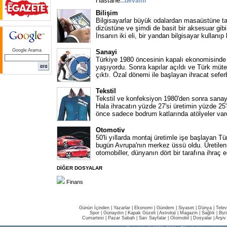
Hastane
...
devamı
Bilişim
Bilgisayarlar büyük odalardan masaüstüne ta
dizüstüne ve şimdi de basit bir aksesuar gib
İnsanın iki eli, bir yandan bilgisayar kullanıp
Google Arama
Sanayi
Türkiye 1980 öncesinin kapalı ekonomisinde 
yaşıyordu. Sonra kapılar açıldı ve Türk müt
çıktı. Özal dönemi ile başlayan ihracat sefer
Tekstil
Tekstil ve konfeksiyon 1980'den sonra sanay
Hala ihracatın yüzde 27'si üretimin yüzde 25'i
önce sadece bodrum katlarında atölyeler var
Otomotiv
50'li yıllarda montaj üretimle işe başlayan T
bugün Avrupa'nın merkez üssü oldu. Üretilen 
otomobiller, dünyanın dört bir tarafına ihraç ed
DİĞER DOSYALAR
Finans
Günün İçinden
|
Yazarlar
|
Ekonomi
|
Gündem
|
Siyaset
|
Dünya |
Telev
Spor
|
Günaydın
|
Kapak Güzeli
|
Astroloji
|
Magazin
|
Sağlık
|
Biz
Cumartesi
|
Pazar Sabah
|
Sarı Sayfalar
|
Otomobil
|
Dosyalar
|
Arşiv