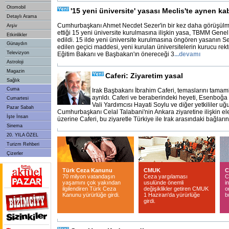
Otomobil
'15 yeni üniversite' yasası Meclis'te aynen kab
Detaylı Arama
Cumhurbaşkanı Ahmet Necdet Sezer'in bir kez daha görüşülm
Arşiv
ettiği 15 yeni üniversite kurulmasına ilişkin yasa, TBMM Gene
Etkinlikler
edildi. 15 ilde yeni üniversite kurulmasına öngören yasanın S
Günaydın
edilen geçici maddesi, yeni kurulan üniversitelerin kurucu rektörl
Televizyon
Eğitim Bakanı ve Başbakan'ın önereceği 3
...
devamı
Astroloji
Magazin
Caferi: Ziyaretim yasal
Sağlık
Cuma
Irak Başbakanı İbrahim Caferi, temaslarını tamam
ayrıldı. Caferi ve beraberindeki heyeti, Esenboğ
Cumartesi
Vali Yardımcısı Hayati Soylu ve diğer yetkililer uğu
Pazar Sabah
Cumhurbaşkanı Celal Talabani'nin Ankara ziyaretine ilişkin eleşt
İşte İnsan
üzerine Caferi, bu ziyaretle Türkiye ile Irak arasındaki bağlar
Sinema
20. YILA ÖZEL
Turizm Rehberi
Çizerler
Türk Ceza Kanunu
CMUK
C
70 milyon vatandaşın
Ceza yargılaması
C
yaşamını çok yakından
usulünde önemli
i
ilgilendiren Türk Ceza
değişiklikler getiren CMUK
o
Kanunu yürürlüğe girdi.
1 Haziran'da yürürlüğe
b
girdi.