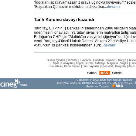
"İddiaları ispatlayamazsanız oraya üç nokta koyuyorum" sözleri
"Başbakan Çömez'in mektubunu dikkatlice
...
devamı
Tarih Kurumu davayı kazandı
Yargıtay, CHP'nin İş Bankası hisselerinden 2000 yılı geliri ola
ödenmesini onayladı . Yargıtay, siyasilerin malvarlığı tartışma
Erdoğan'ın CHP için "Atatürk'ün vasiyetini çiğniyor" dediği d
verdi. Yargıtay 4'üncü Hukuk Dairesi, Ankara 2'nci Asliye Huk
Atatürk'ün, İş Bankası hisselerinden Türk
...
devamı
Günün İçinden
|
Yazarlar
|
Ekonomi
|
Gündem
|
Siyaset
|
Dünya |
Telev
Spor
|
Günaydın
|
Kapak Güzeli
|
Astroloji
|
Magazin
|
Sağlık
|
Bizi
Cumartesi
|
Pazar Sabah
|
Sarı Sayfalar
|
Otomobil
|
Dosyalar
|
Arşiv
Sabah
Servisi
Copyright © 2003-2006 Tüm hakları saklıdır.
MERKEZ GAZETE DERGİ BASIM YAYINCILIK SANAYİ VE Tİ
Üretim ve Tasarım