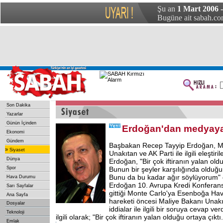
Şu an
1 Mart 2006 
Bugüne ait sabah.com
Son Dakika
Yazarlar
Günün İçinden
Erdoğan'dan medyay
Ekonomi
Gündem
Başbakan Recep Tayyip Erdoğan, M
»
Siyaset
Unakıtan ve AK Parti ile ilgili eleştiril
Dünya
Erdoğan, "Bir çok iftiranın yalan oldu
Spor
Bunun bir şeyler karşılığında olduğu
Bunu da bu kadar ağır söylüyorum"
Hava Durumu
Erdoğan 10. Avrupa Kredi Konferansı
Sarı Sayfalar
gittiği Monte Carlo'ya Esenboğa Ha
Ana Sayfa
hareketi öncesi Maliye Bakanı Unak
Dosyalar
iddialar ile ilgili bir soruya cevap ve
Teknoloji
ilgili olarak; "Bir çok iftiranın yalan olduğu ortaya çıktı.
Emlak