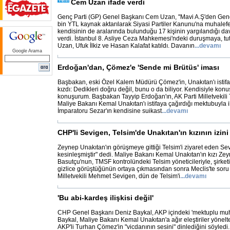
Cem Uzan ifade verdi
Genç Parti (GP) Genel Başkanı Cem Uzan, ''Mavi A.Ş'den Genç
bin YTL kaynak aktarılarak Siyasi Partiler Kanunu'na muhalefet 
kendisinin de aralarında bulunduğu 17 kişinin yargılandığı d
verdi. İstanbul 8. Asliye Ceza Mahkemesi'ndeki duruşmaya, t
Uzan, Ufuk İlkiz ve Hasan Kalafat katıldı. Davanın
...
devamı
Google Arama
Erdoğan'dan, Çömez'e 'Sende mi Brütüs' iması
Başbakan, eski Özel Kalem Müdürü Çömez'in, Unakıtan'ı isti
kızdı: Dedikleri doğru değil, bunu o da biliyor. Kendisiyle kon
konuşurum. Başbakan Tayyip Erdoğan'ın, AK Parti Milletvekili
Maliye Bakanı Kemal Unakıtan'ı istifaya çağırdığı mektubuyla 
İmparatoru Sezar'ın kendisine suikast
...
devamı
CHP'li Sevigen, Telsim'de Unakıtan'ın kızının izin
Zeynep Unakıtan'ın görüşmeye gittiği Telsim'i ziyaret eden Sevi
kesinleşmiştir" dedi. Maliye Bakanı Kemal Unakıtan'ın kızı Ze
Basutçu'nun, TMSF kontrolündeki Telsim yöneticileriyle, şirket
gizlice görüştüğünün ortaya çıkmasından sonra Meclis'te sor
Milletvekili Mehmet Sevigen, dün de Telsim'i
...
devamı
'Bu abi-kardeş ilişkisi değil'
CHP Genel Başkanı Deniz Baykal, AKP içindeki 'mektuplu muhal
Baykal, Maliye Bakanı Kemal Unakıtan'a ağır eleştiriler yönelten
AKP'li Turhan Çömez'in "vicdanının sesini" dinlediğini söyled