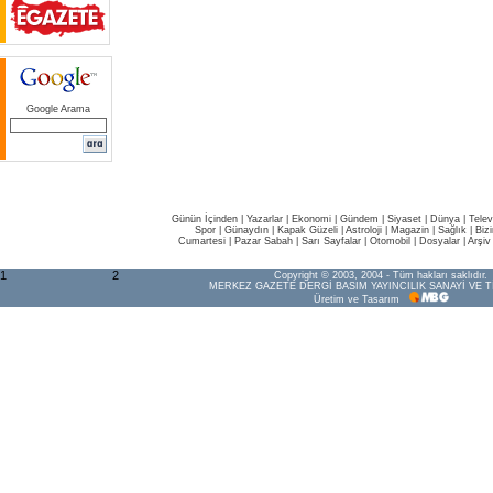
Google Arama
Günün İçinden
|
Yazarlar
|
Ekonomi
|
Gündem
|
Siyaset
|
Dünya |
Telev
Spor
|
Günaydın
|
Kapak Güzeli
|
Astroloji
|
Magazin
|
Sağlık
|
Biz
Cumartesi
|
Pazar Sabah
|
Sarı Sayfalar
|
Otomobil
|
Dosyalar
|
Arşiv
1
2
Copyright © 2003, 2004 - Tüm hakları saklıdır.
MERKEZ GAZETE DERGİ BASIM YAYINCILIK SANAYİ VE T
Üretim ve Tasarım