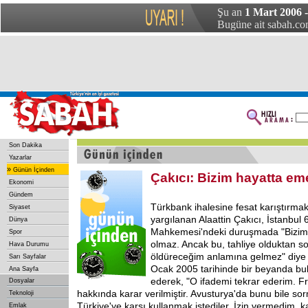
Şu an
1 Mart 2006 
Bugüne ait sabah.com
Son Dakika
Yazarlar
»
Günün İçinden
Çakıcı: Bizim hayatta eme
Ekonomi
Gündem
Türkbank ihalesine fesat karıştırm
Siyaset
yargılanan Alaattin Çakıcı, İstanbul 
Dünya
Mahkemesi'ndeki duruşmada "Bizim 
Spor
olmaz. Ancak bu, tahliye olduktan 
Hava Durumu
öldüreceğim anlamına gelmez" diye 
Sarı Sayfalar
Ocak 2005 tarihinde bir beyanda bu
Ana Sayfa
ederek, "O ifademi tekrar ederim. 
Dosyalar
hakkında karar verilmiştir. Avusturya'da bunu bile sor
Teknoloji
Türkiye'ye karşı kullanmak istediler. İzin vermedim, k
Emlak