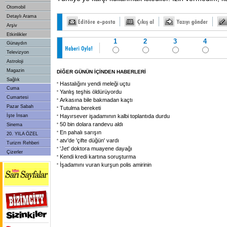
Otomobil
Detaylı Arama
Arşiv
Etkinlikler
1
2
3
4
Günaydın
Televizyon
Astroloji
Magazin
DİĞER GÜNÜN İÇİNDEN HABERLERİ
Sağlık
Hastalığını yendi meleği uçtu
Cuma
Yanlış teşhis öldürüyordu
Cumartesi
Arkasına bile bakmadan kaçtı
Pazar Sabah
Tutulma bereketi
İşte İnsan
Hayırsever işadamının kalbi toplantıda durdu
50 bin dolara randevu aldı
Sinema
En pahalı sarışın
20. YILA ÖZEL
atv'de 'çifte düğün' vardı
Turizm Rehberi
'Jet' doktora muayene dayağı
Çizerler
Kendi kredi kartına soruşturma
İşadamını vuran kurşun polis amirinin