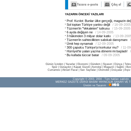
YAZARIN ÖNCEKİ YAZILARI
Prof. Kızılot: Bunlar ülke gerçeği, magazin değ
Sol toptan Türkiye yanlısı değil
/ 16-09-2005
Tüzmen'in "Vekaleten" tutkusu
/ 15-09-2005
6 ayda değişen ne
/ 14-09-2005
3 hâkimden 3 milyar dolar katkı
/ 13-09-200
Tüzmen'in sahtecilikten sabıkalı danışmanı
Ümit hep oynamalı
/ 12-09-2005
300 çapulcu Türkiye'yi korkutur mu?
/ 11-0
Hürriyet'te yalan yazma dönemi mi başladı!
Bu kafada tüccar batar
/ 09-09-2005
Günün İçinden
|
Yazarlar
|
Ekonomi
|
Gündem
|
Siyaset
|
Dünya |
Telev
Spor
|
Günaydın
|
Kapak Güzeli
|
Astroloji
|
Magazin
|
Sağlık
|
Biz
Cumartesi
|
Aktüel Pazar
|
Sarı Sayfalar
|
Otomobil
|
Dosyalar
|
Arşiv
Copyright © 2003, 2004 - Tüm hakları saklıdır.
MERKEZ GAZETE DERGİ BASIM YAYINCILIK SANAYİ VE T
Üretim ve Tasarım