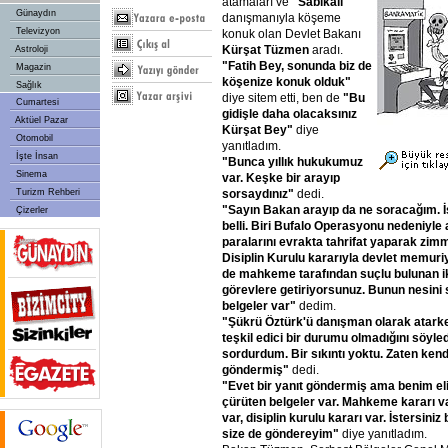
atamaları ve
"Sabıkalı"
Günaydın
danışmanıyla köşeme
Televizyon
konuk olan Devlet Bakanı
Kürşat
Tüzmen
aradı.
Astroloji
"Fatih
Bey,
sonunda
biz
de
Magazin
köşenize
konuk
olduk"
Sağlık
diye sitem etti, ben de
"Bu
Cumartesi
gidişle
daha
olacaksınız
Aktüel Pazar
Kürşat
Bey"
diye
Otomobil
yanıtladım.
İşte İnsan
"Bunca
yıllık
hukukumuz
Sinema
var.
Keşke
bir
arayıp
sorsaydınız"
dedi.
Turizm Rehberi
"Sayın
Bakan
arayıp
da
ne
soracağım.
Çizerler
belli.
Biri
Bufalo
Operasyonu
nedeniyle
paralarını
evrakta
tahrifat
yaparak
zimm
Disiplin
Kurulu
kararıyla
devlet
memuriy
de
mahkeme
tarafından
suçlu
bulunan
i
görevlere
getiriyorsunuz.
Bunun
nesini
belgeler
var"
dedim.
"Şükrü
Öztürk'ü
danışman
olarak
atark
teşkil
edici
bir
durumu
olmadığını
söyled
sordurdum.
Bir
sıkıntı
yoktu.
Zaten
kend
göndermiş"
dedi.
"Evet
bir
yanıt
göndermiş
ama
benim
e
çürüten
belgeler
var.
Mahkeme
kararı
v
var,
disiplin
kurulu
kararı
var.
İstersiniz
size
de
göndereyim"
diye yanıtladım.