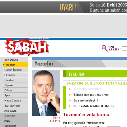
Şu an
18 Eylül 2005
Bugüne ait sabah.com
Son Dakika
»
Yazarlar
Günün İçinden
Ekonomi
Gündem
Siyaset
Tüzmen'in vefa borcu
Dünya
Türkler çok para harcıyor
Spor
Size ne kardeşim!
Hava Durumu
Sarı Sayfalar
NE ZAMAN ADAM OLURUZ?
Ana Sayfa
Tüzmen'in vefa borcu
Dosyalar
Arşiv
Bir kaç gündür
"Vekaleten"
Etkinlikler