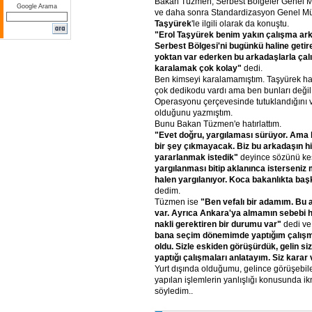
Bakan Tüzmen, Serbest Bölgeler Genel Mü
Google Arama
ve daha sonra Standardizasyon Genel Mü
Taşyürek
'le ilgili olarak da konuştu.
"Erol
Taşyürek
benim
yakın
çalışma
ark
Serbest
Bölgesi'ni
bugünkü
haline
getir
yoktan
var
ederken
bu
arkadaşlarla
çalı
karalamak
çok
kolay"
dedi.
Ben kimseyi karalamamıştım. Taşyürek h
çok dedikodu vardı ama ben bunları değil,
Operasyonu çerçevesinde tutuklandığını 
olduğunu yazmıştım.
Bunu Bakan Tüzmen'e hatırlattım.
"Evet
doğru,
yargılaması
sürüyor.
Ama
bir
şey
çıkmayacak.
Biz
bu
arkadaşın
h
yararlanmak
istedik"
deyince sözünü ke
yargılanması
bitip
aklanınca
isterseniz
halen
yargılanıyor.
Koca
bakanlıkta
baş
dedim.
Tüzmen ise
"Ben
vefalı
bir
adamım.
Bu
var.
Ayrıca
Ankara'ya
almamın
sebebi
h
nakli
gerektiren
bir
durumu
var"
dedi ve
bana
seçim
dönemimde
yaptığım
çalış
oldu.
Sizle
eskiden
görüşürdük,
gelin
si
yaptığı
çalışmaları
anlatayım.
Siz
karar
Yurt dışında olduğumu, gelince görüşebil
yapılan işlemlerin yanlışlığı konusunda 
söyledim..