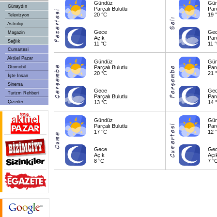
Gündüz
Gü
Günaydın
Parçalı Bulutlu
Parç
20 °C
19 
Televizyon
Astroloji
Gece
Ge
Magazin
Açık
Parç
Sağlık
11 °C
11 
Cumartesi
Aktüel Pazar
Gündüz
Gü
Otomobil
Parçalı Bulutlu
Parç
20 °C
21 
İşte İnsan
Sinema
Gece
Ge
Turizm Rehberi
Parçalı Bulutlu
Parç
Çizerler
13 °C
14 
Gündüz
Gü
Parçalı Bulutlu
Parç
17 °C
12 
Gece
Ge
Açık
Açı
8 °C
7 °