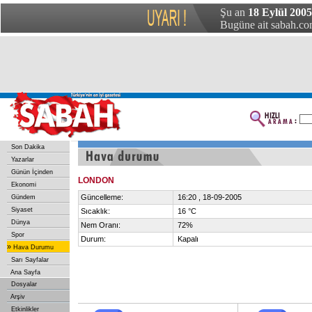
Şu an
18 Eylül 2005
Bugüne ait sabah.com
Son Dakika
Yazarlar
Günün İçinden
LONDON
Ekonomi
Güncelleme:
16:20 , 18-09-2005
Gündem
Siyaset
Sıcaklık:
16 °C
Dünya
Nem Oranı:
72%
Spor
Durum:
Kapalı
»
Hava Durumu
Sarı Sayfalar
Ana Sayfa
Dosyalar
Arşiv
Etkinlikler