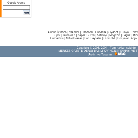
Google Arama
Günün İçinden
|
Yazarlar
|
Ekonomi
|
Gündem
|
Siyaset
|
Dünya |
Telev
Spor
|
Günaydın
|
Kapak Güzeli
|
Astroloji
|
Magazin
|
Sağlık
|
Biz
Cumartesi
|
Aktüel Pazar
|
Sarı Sayfalar
|
Otomobil
|
Dosyalar
|
Arşiv
Copyright © 2003, 2004 - Tüm hakları saklıdır.
MERKEZ GAZETE DERGİ BASIM YAYINCILIK SANAYİ VE T
Üretim ve Tasarım