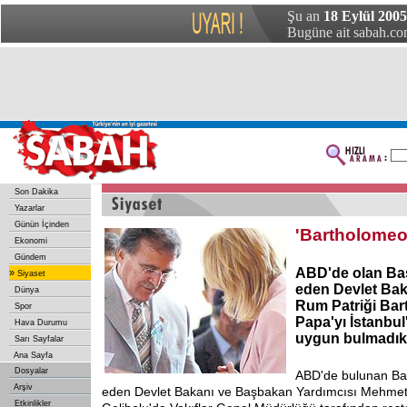
Şu an
18 Eylül 2005
Bugüne ait sabah.com
Son Dakika
Yazarlar
Günün İçinden
'Bartholomeos
Ekonomi
Gündem
ABD'de olan Ba
»
Siyaset
eden Devlet Bak
Dünya
Rum Patriği Ba
Spor
Papa'yı İstanbul
Hava Durumu
uygun bulmadıkl
Sarı Sayfalar
Ana Sayfa
Dosyalar
ABD'de bulunan Ba
Arşiv
eden Devlet Bakanı ve Başbakan Yardımcısı Mehmet 
Etkinlikler