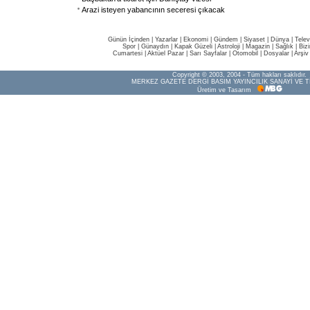
Arazi isteyen yabancının seceresi çıkacak
Günün İçinden
|
Yazarlar
|
Ekonomi
|
Gündem
|
Siyaset
|
Dünya |
Telev
Spor
|
Günaydın
|
Kapak Güzeli
|
Astroloji
|
Magazin
|
Sağlık
|
Biz
Cumartesi
|
Aktüel Pazar
|
Sarı Sayfalar
|
Otomobil
|
Dosyalar
|
Arşiv
Copyright © 2003, 2004 - Tüm hakları saklıdır.
MERKEZ GAZETE DERGİ BASIM YAYINCILIK SANAYİ VE T
Üretim ve Tasarım