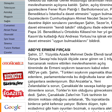
Gelibolu'da Vakıflar Genel Müdürlüğü tarafından restor
Günaydın
mevlevihanenin açılışına katıldı. Şahin, açılış töreni
Televizyon
gazetecilere Fener Rum Patriği I. Bartholomeos'un, 
Astroloji
Benediktus'u İstanbul'a davet etmesini ''uygun bulmadı
Magazin
Gazetecilerin Cumhurbaşkanı Ahmet Necdet Sezer'in 
Sağlık
davetine ilişkin sorularını yanıtlayan Şahin, Sezer'in,
Cumartesi
davet etmesinin ''kendi takdiri'' olduğunu ifade eder
Aktüel Pazar
Papa 16. Benediktus'u Ortodoks Kilisesi'nin her yıl g
Otomobil
Kasım'da kutladığı Aziz Andreas Yortusu'na iştirak et
İşte İnsan
davet etmesini ''uygun bulmadıklarını'' bildirdi.
Sinema
Turizm Rehberi
ABD'YE ERMENİ FIRÇASI
Çizerler
Şahin, 17. Yüzyılda Azade Mehmet Dede Efendi taraf
Dünya Savaşı'nda büyük ölçüde zarar gören ve 1 tril
harcanarak restore ettirilen mevlevihanenin açılış
töreninde de Ermeni soykırım tasarısını kabul eden
ABD'ye çattı. Şahin, "Türkleri soykırım yapmakla ith
edenlere, parlamentolarında bu doğrultuda karar al
çalışanlara sesleniyorum. Bizi Anzaklar'a, Yeni
Zelandalılar'a sorun, Çanakkale'de savaşa katılıp ger
dönenlere sorun, Türkler'in kim olduğunu göreceksini
dedi. Şahin, Çanakkale Zaferi'nin Türk tarihinin bir
dönüm noktası olduğunu anlatarak, "Bu topraklarda
binlerce şehit kefensiz yatıyor. Bizlere düşen, tıpkı
ecdadımız gibi hain oyunları bozmak, o oyunlara ale