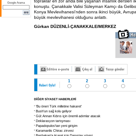
topraklar en zor anda bile yaşanan insanlık dersleri i
Google Arama
konuştu. Çanakkale Valisi Süleyman Kamçı da Gelibo
Konya Mevlevihanesi'nden sonra ikinci büyük, Avrupa
büyük mevlevihanesi olduğunu anlattı.
Gürkan DÜZENLİ-ÇANAKKALE/MERKEZ
1
2
3
4
DİĞER SİYASET HABERLERİ
'Bu öneri Türk milletine hakaret'
Bush'un sağ kolu geliyor
Gül: Annan Kıbrıs için önemli adımlar atacak
Deklarasyon tartışması
Papadopulos'tan yeni girişim
Karamanlis Chirac zirvesi
Başbakan'a ticaret için Danıştay vizesi