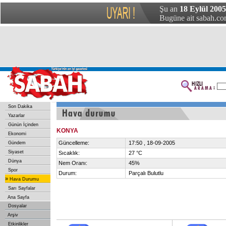
Şu an
18 Eylül 2005
Bugüne ait sabah.com
Son Dakika
Yazarlar
Günün İçinden
KONYA
Ekonomi
Güncelleme:
17:50 , 18-09-2005
Gündem
Siyaset
Sıcaklık:
27 °C
Dünya
Nem Oranı:
45%
Spor
Durum:
Parçalı Bulutlu
»
Hava Durumu
Sarı Sayfalar
Ana Sayfa
Dosyalar
Arşiv
Etkinlikler