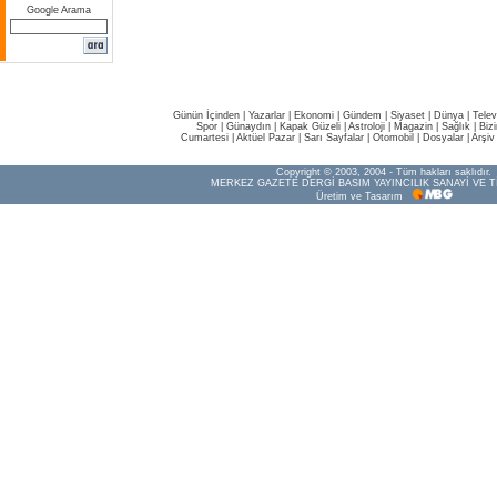
Google Arama
Günün İçinden
|
Yazarlar
|
Ekonomi
|
Gündem
|
Siyaset
|
Dünya |
Telev
Spor
|
Günaydın
|
Kapak Güzeli
|
Astroloji
|
Magazin
|
Sağlık
|
Biz
Cumartesi
|
Aktüel Pazar
|
Sarı Sayfalar
|
Otomobil
|
Dosyalar
|
Arşiv
Copyright © 2003, 2004 - Tüm hakları saklıdır.
MERKEZ GAZETE DERGİ BASIM YAYINCILIK SANAYİ VE T
Üretim ve Tasarım