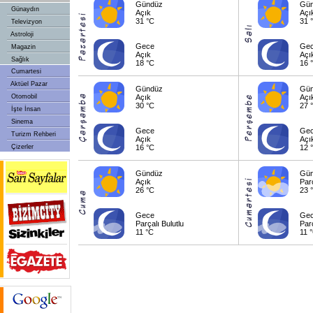
Gündüz
Gü
Günaydın
Açık
Açı
31 °C
31 
Televizyon
Astroloji
Gece
Ge
Magazin
Açık
Açı
Sağlık
18 °C
16 
Cumartesi
Aktüel Pazar
Gündüz
Gü
Otomobil
Açık
Açı
30 °C
27 
İşte İnsan
Sinema
Gece
Ge
Turizm Rehberi
Açık
Açı
Çizerler
16 °C
12 
Gündüz
Gü
Açık
Parç
26 °C
23 
Gece
Ge
Parçalı Bulutlu
Parç
11 °C
11 