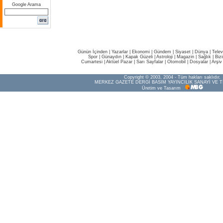
Google Arama
Günün İçinden
|
Yazarlar
|
Ekonomi
|
Gündem
|
Siyaset
|
Dünya |
Telev
Spor
|
Günaydın
|
Kapak Güzeli
|
Astroloji
|
Magazin
|
Sağlık
|
Biz
Cumartesi
|
Aktüel Pazar
|
Sarı Sayfalar
|
Otomobil
|
Dosyalar
|
Arşiv
Copyright © 2003, 2004 - Tüm hakları saklıdır.
MERKEZ GAZETE DERGİ BASIM YAYINCILIK SANAYİ VE T
Üretim ve Tasarım