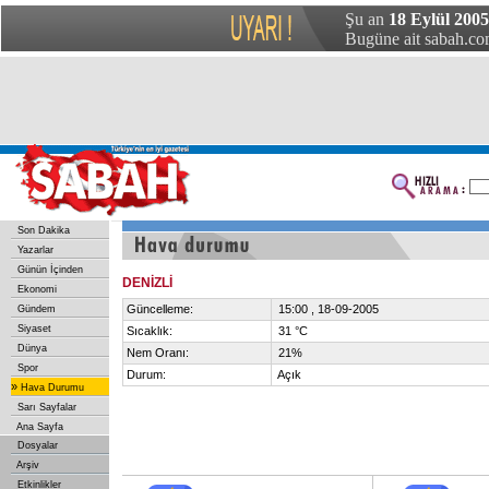
Şu an
18 Eylül 2005
Bugüne ait sabah.com
Son Dakika
Yazarlar
Günün İçinden
DENİZLİ
Ekonomi
Güncelleme:
15:00 , 18-09-2005
Gündem
Siyaset
Sıcaklık:
31 °C
Dünya
Nem Oranı:
21%
Spor
Durum:
Açık
»
Hava Durumu
Sarı Sayfalar
Ana Sayfa
Dosyalar
Arşiv
Etkinlikler