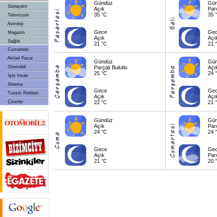
Gündüz
Gü
Günaydın
Açık
Parç
35 °C
35 
Televizyon
Astroloji
Gece
Ge
Magazin
Açık
Açı
Sağlık
21 °C
21 
Cumartesi
Aktüel Pazar
Gündüz
Gü
Otomobil
Parçalı Bulutlu
Açı
25 °C
24 
İşte İnsan
Sinema
Gece
Ge
Turizm Rehberi
Açık
Açı
Çizerler
22 °C
21 
Gündüz
Gü
Açık
Parç
24 °C
24 
Gece
Ge
Açık
Parç
21 °C
20 