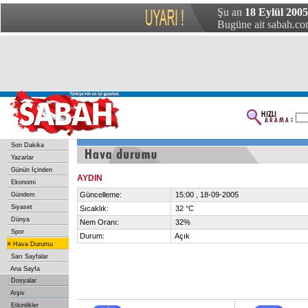
Şu an
18 Eylül 2005
Bugüne ait sabah.com
Son Dakika
Yazarlar
Günün İçinden
AYDIN
Ekonomi
Güncelleme:
15:00 , 18-09-2005
Gündem
Siyaset
Sıcaklık:
32 °C
Dünya
Nem Oranı:
32%
Spor
Durum:
Açık
»
Hava Durumu
Sarı Sayfalar
Ana Sayfa
Dosyalar
Arşiv
Etkinlikler