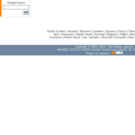
Google Arama
Günün İçinden
|
Yazarlar
|
Ekonomi
|
Gündem
|
Siyaset
|
Dünya |
Telev
Spor
|
Günaydın
|
Kapak Güzeli
|
Astroloji
|
Magazin
|
Sağlık
|
Biz
Cumartesi
|
Aktüel Pazar
|
Sarı Sayfalar
|
Otomobil
|
Dosyalar
|
Arşiv
Copyright © 2003, 2004 - Tüm hakları saklıdır.
MERKEZ GAZETE DERGİ BASIM YAYINCILIK SANAYİ VE T
Üretim ve Tasarım