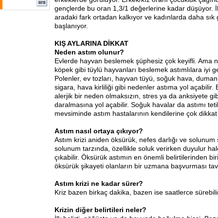
gençlerde bu oran 1,3/1 değerlerine kadar düşüyor. İl
aradaki fark ortadan kalkıyor ve kadınlarda daha sık
başlanıyor.
KIŞ AYLARINA DİKKAT
Neden astım olunur?
Evlerde hayvan beslemek şüphesiz çok keyifli. Ama ne
köpek gibi tüylü hayvanları beslemek astımlılara iyi g
Polenler, ev tozları, hayvan tüyü, soğuk hava, duman, 
sigara, hava kirliliği gibi nedenler astıma yol açabilir
alerjik bir neden olmaksızın, stres ya da anksiyete gi
daralmasına yol açabilir. Soğuk havalar da astımı tetik
mevsiminde astım hastalarının kendilerine çok dikkat 
Astım nasıl ortaya
çıkıyor?
Astım krizi aniden öksürük, nefes darlığı ve solunum se
solunum tarzında, özellikle soluk verirken duyulur hal
çıkabilir. Öksürük astımın en önemli belirtilerinden bir
öksürük şikayeti olanların bir uzmana başvurması tavs
Astım krizi ne kadar sürer?
Kriz bazen birkaç dakika, bazen ise saatlerce sürebilir
Krizin diğer belirtileri
neler?