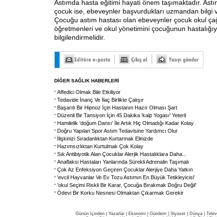
Astımda hasta eğitimi hayati önem taşımaktadır. Astı
çocuk ise, ebeveynler başvurdukları uzmandan bilgi v
Çocuğu astım hastası olan ebeveynler çocuk okul ça
öğretmenleri ve okul yönetimini çocuğunun hastalığıyla
bilgilendirmelidir.
DİĞER SAĞLIK HABERLERİ
Affedici Olmak Bile Etkiliyor
Tedavide İnanç Ve İlaç Birlikte Çalışır
Başarılı Bir Hipnoz İçin Hastanın Hazır Olması Şart
Düzenli Bir Tansiyon İçin 45 Dakika 'kalp Yogası' Yeterli
Hamilelik 'doğum Dansı' İle Artık Hiç Olmadığı Kadar Kolay
Doğru Yapılan Spor Astım Tedavisine Yardımcı Olur
İlişkinizi Sıradanlıktan Kurtarmak Elinizde
Hazımsızlıktan Kurtulmak Çok Kolay
Sık Antibiyotik Alan Çocuklar Alerjik Hastalıklara Daha
...
Anaflaksi Hastaları Yanlarında Sürekli Adrenalin Taşımalı
Çok Az Enfeksiyon Geçiren Çocuklar Alerjiye Daha Yatkın
'evcil Hayvanlar Ve Ev Tozu Astımın En Büyük Tetikleyicisi'
'okul Seçimi Riskli Bir Karar, Çocuğa Bırakmak Doğru Değil'
Ödevi Bir Korku Nesnesi Olmaktan Çıkarmak Gerekir
Günün İçinden
|
Yazarlar
|
Ekonomi
|
Gündem
|
Siyaset
|
Dünya |
Telev