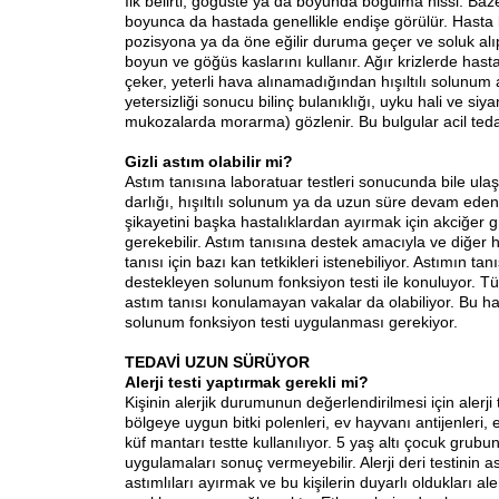
İlk belirti, göğüste ya da boyunda boğulma hissi. Bazen
boyunca da hastada genellikle endişe görülür. Hasta 
pozisyona ya da öne eğilir duruma geçer ve soluk alı
boyun ve göğüs kaslarını kullanır. Ağır krizlerde ha
çeker, yeterli hava alınamadığından hışıltılı solunum a
yetersizliği sonucu bilinç bulanıklığı, uyku hali ve siy
mukozalarda morarma) gözlenir. Bu bulgular acil tedav
Gizli astım olabilir mi?
Astım tanısına laboratuar testleri sonucunda bile ulaş
darlığı, hışıltılı solunum ya da uzun süre devam ede
şikayetini başka hastalıklardan ayırmak için akciğer gr
gerekebilir. Astım tanısına destek amacıyla ve diğer h
tanısı için bazı kan tetkikleri istenebiliyor. Astımın ta
destekleyen solunum fonksiyon testi ile konuluyor. 
astım tanısı konulamayan vakalar da olabiliyor. Bu has
solunum fonksiyon testi uygulanması gerekiyor.
TEDAVİ UZUN SÜRÜYOR
Alerji testi yaptırmak
gerekli mi?
Kişinin alerjik durumunun değerlendirilmesi için alerji t
bölgeye uygun bitki polenleri, ev hayvanı antijenleri, 
küf mantarı testte kullanılıyor. 5 yaş altı çocuk grubund
uygulamaları sonuç vermeyebilir. Alerji deri testinin as
astımlıları ayırmak ve bu kişilerin duyarlı oldukları al