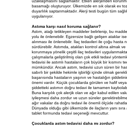
uzaklaşmasını sağlamaktır. Etken alerjenden korunma
basamağı oluşturuyor. Ülkemizde en sık olarak ev toz
duyarlılık saptanmaktadır. Alerji testi bugün tüm sağl
uygulanıyor.
Astıma karşı nasıl koruma
sağlanır?
Astım, atağı tetikleyen maddeler belirlenip, bu mad
yolu ile önlenebilir. Egzersize bağlı gelişen ataklar is
alınması ile önlenebilir. İlaç tedavileri ile çoğu hasta
sürdürebilir. Astımda, atakları kontrol altına almak ve
korunmaya yönelik çeşitli ilaç tedavileri uygulanmaktad
çalışmalarla geliştirilmiş olan çok etkili tedavi yönteml
tedavisi ile astımlı hastaların çok büyük bir kısmını t
mümkündür. Ancak astım, tedavisi uzun süren bir hast
sabırlı bir şekilde hekimle işbirliği içinde olmak gerekl
başarısında hastaların yaşının ve hastalığın şiddetini
önemi vardır. Küçük çocuklarda görülen ve hafif veya
şiddetteki astımın doğru tedavi ile tamamen kaybolabild
Buna karşılık çok alerjik olan ve ağır kabul edilen v
iyileşmesi daha zordur ve uzun süreler gerektirebilme
ağır vakalar da doğru tedavi ile önemli ölçüde rahatla
Dünyada olduğu gibi ülkemizde de ilaçların yanı sıra
tablet formunda tedavi seçeneği mevcuttur.
Çocuklarda astım tedavisi
daha mı zordur?