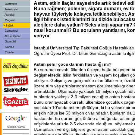
Astım, etkin ilaçlar sayesinde artık tedavi edile
Günaydın
Buna rağmen; polenler, sigara dumanı, ev toz
Televizyon
hayvan tüyleriyle kolayca tetiklenebiliyor. Ast
Astroloji
ilgili bilmek istediklerinizi bu dizide bulacaks
Magazin
alerjilere daha yatkın? Seks alerji yapar mı
»
Sağlık
nasıl korunmalı? Bu soruların yanıtlarını, k
Cumartesi
veriyor
Aktüel Pazar
Otomobil
Sinema
İstanbul Üniversitesi Tıp Fakültesi Göğüs Hastalıkları
Çizerler
Öğretim Üyesi Prof. Dr. Bilun Gemicioğlu astımla ilgili 
Astım şehir çocuklarının hastalığı mı?
Bu sorunun cevabı ülkeden ülkeye, hatta bölgeden b
değişmektedir. İklim farklılıkları ve yaşam koşulları gö
etkiliyor. Gelişmiş ve gelişmekte olan ülkelerde, özel
üzere tüm yaş gruplarında astım görülme sıklığı öne
artmaktadır. Ülkemizde yaklaşık 19 milyon çocuk nüf
bunlardan yaklaşık 2-3 milyon çocuğun astım hastası 
Bunu oranlayacak olursak, ülkemizde çocukluk çağın
çocuktan 10'unda astım görülüyor; ki bu yüksek bir o
erişkin nüfus ise 53 milyon civarındadır, bunların da 
hastasıdır. Bu durum göz önüne alındığında, astım gö
erişkinlerde yüzde 2-5 civarında olduğunu söyleme
Google Arama
Uzmanların verdiği bilgilere göre, astım çocukluk ça
erkeklerde görülüyor. Erkek/kız oranı çocukluk çağınd