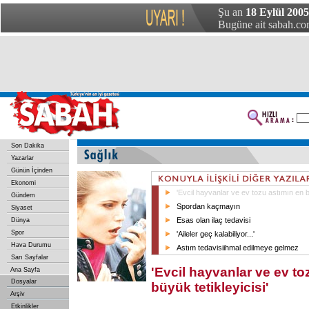
Şu an
18 Eylül 2005
Bugüne ait sabah.com
Son Dakika
Yazarlar
Günün İçinden
Ekonomi
'Evcil hayvanlar ve ev tozu astımın en bü
Gündem
Spordan kaçmayın
Siyaset
Esas olan ilaç tedavisi
Dünya
Spor
'Aileler geç kalabiliyor...'
Hava Durumu
Astım tedavisiihmal edilmeye gelmez
Sarı Sayfalar
'Evcil hayvanlar ve ev to
Ana Sayfa
Dosyalar
büyük tetikleyicisi'
Arşiv
Etkinlikler