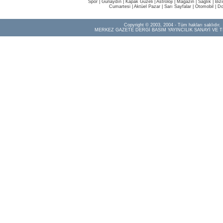
Spor
|
Günaydın
|
Kapak Güzeli
|
Astroloji
|
Magazin
|
Sağlık
|
Biz
Cumartesi
|
Aktüel Pazar
|
Sarı Sayfalar
|
Otomobil
|
Do
Copyright © 2003, 2004 - Tüm hakları saklıdır.
MERKEZ GAZETE DERGİ BASIM YAYINCILIK SANAYİ VE T