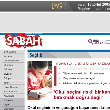
Şu an
18 Eylül 2005
Bugüne ait sabah.com
Son Dakika
Yazarlar
Günün İçinden
Ekonomi
'Okul seçimi riskli bir karar, çocuğa bır
Gündem
Öğretmenin etkin bir rolü bulunuyor
Siyaset
'Boş vaatlerle kandırmayın'
Dünya
Spor
Ailelerin dikkat etmesi gereken birçok n
Hava Durumu
'Okul seçimi riskli bir ka
Sarı Sayfalar
Ana Sayfa
bırakmak doğru değil'
Dosyalar
Arşiv
Okul seçiminin ve çocuğun başarısının kriteri
Etkinlikler