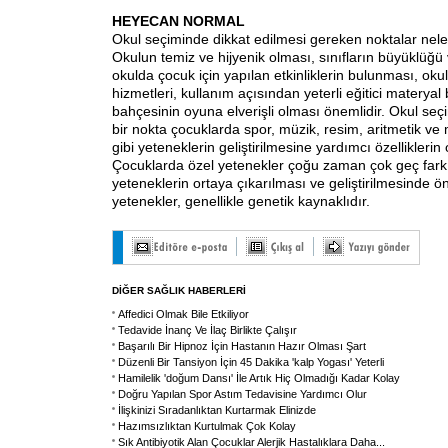
HEYECAN NORMAL
Okul seçiminde dikkat edilmesi gereken noktalar nele
Okulun temiz ve hijyenik olması, sınıfların büyüklüğü v
okulda çocuk için yapılan etkinliklerin bulunması, okul
hizmetleri, kullanım açısından yeterli eğitici materyal
bahçesinin oyuna elverişli olması önemlidir. Okul seç
bir nokta çocuklarda spor, müzik, resim, aritmetik v
gibi yeteneklerin geliştirilmesine yardımcı özelliklerin
Çocuklarda özel yetenekler çoğu zaman çok geç fark e
yeteneklerin ortaya çıkarılması ve geliştirilmesinde ö
yetenekler, genellikle genetik kaynaklıdır.
DİĞER SAĞLIK HABERLERİ
Affedici Olmak Bile Etkiliyor
Tedavide İnanç Ve İlaç Birlikte Çalışır
Başarılı Bir Hipnoz İçin Hastanın Hazır Olması Şart
Düzenli Bir Tansiyon İçin 45 Dakika 'kalp Yogası' Yeterli
Hamilelik 'doğum Dansı' İle Artık Hiç Olmadığı Kadar Kolay
Doğru Yapılan Spor Astım Tedavisine Yardımcı Olur
İlişkinizi Sıradanlıktan Kurtarmak Elinizde
Hazımsızlıktan Kurtulmak Çok Kolay
Sık Antibiyotik Alan Çocuklar Alerjik Hastalıklara Daha
...