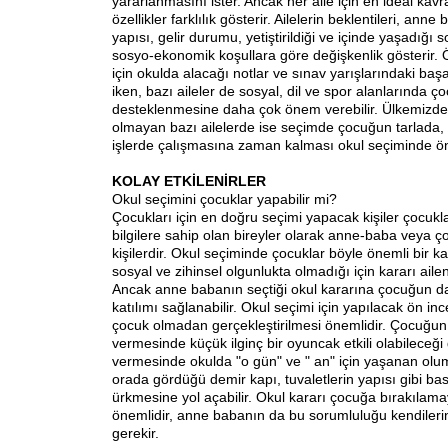
yararlanmasını ister. Ancak her aile için en ideal kav
özellikler farklılık gösterir. Ailelerin beklentileri, anne 
yapısı, gelir durumu, yetiştirildiği ve içinde yaşadığı 
sosyo-ekonomik koşullara göre değişkenlik gösterir. Ö
için okulda alacağı notlar ve sınav yarışlarındaki baş
iken, bazı aileler de sosyal, dil ve spor alanlarında 
desteklenmesine daha çok önem verebilir. Ülkemizde 
olmayan bazı ailelerde ise seçimde çocuğun tarlada,
işlerde çalışmasına zaman kalması okul seçiminde ön
KOLAY ETKİLENİRLER
Okul seçimini çocuklar yapabilir mi?
Çocukları için en doğru seçimi yapacak kişiler çocukl
bilgilere sahip olan bireyler olarak anne-baba veya 
kişilerdir. Okul seçiminde çocuklar böyle önemli bir ka
sosyal ve zihinsel olgunlukta olmadığı için kararı aile
Ancak anne babanın seçtiği okul kararına çocuğun da
katılımı sağlanabilir. Okul seçimi için yapılacak ön in
çocuk olmadan gerçekleştirilmesi önemlidir. Çocuğun ok
vermesinde küçük ilginç bir oyuncak etkili olabileceği
vermesinde okulda "o gün" ve " an" için yaşanan olu
orada gördüğü demir kapı, tuvaletlerin yapısı gibi ba
ürkmesine yol açabilir. Okul kararı çocuğa bırakılam
önemlidir, anne babanın da bu sorumluluğu kendileri
gerekir.