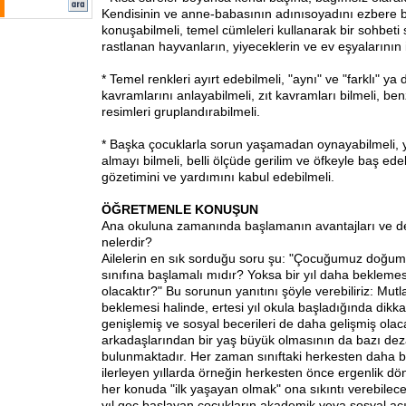
Kendisinin ve anne-babasının adınısoyadını ezbere bil
konuşabilmeli, temel cümleleri kullanarak bir sohbeti 
rastlanan hayvanların, yiyeceklerin ve ev eşyalarının is
* Temel renkleri ayırt edebilmeli, "aynı" ve "farklı" ya 
kavramlarını anlayabilmeli, zıt kavramları bilmeli, be
resimleri gruplandırabilmeli.
* Başka çocuklarla sorun yaşamadan oynayabilmeli, ye
almayı bilmeli, belli ölçüde gerilim ve öfkeyle baş edeb
gözetimini ve yardımını kabul edebilmeli.
ÖĞRETMENLE KONUŞUN
Ana okuluna zamanında başlamanın avantajları ve de
nelerdir?
Ailelerin en sık sorduğu soru şu: "Çocuğumuz doğum 
sınıfına başlamalı mıdır? Yoksa bir yıl daha beklem
olacaktır?" Bu sorunun yanıtını şöyle verebiliriz: Mutla
beklemesi halinde, ertesi yıl okula başladığında dikka
genişlemiş ve sosyal becerileri de daha gelişmiş olac
arkadaşlarından bir yaş büyük olmasının da bazı dez
bulunmaktadır. Her zaman sınıftaki herkesten daha b
ilerleyen yıllarda örneğin herkesten önce ergenlik d
her konuda "ilk yaşayan olmak" ona sıkıntı verebilecek
yıl geç başlayan çocukların akademik veya sosyal aç