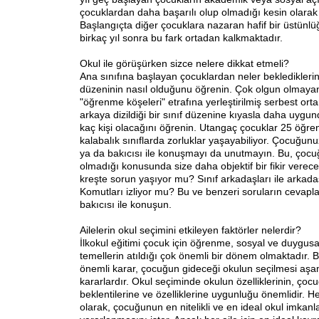
çocuklardan daha başarılı olup olmadığı kesin olara
Başlangıçta diğer çocuklara nazaran hafif bir üstünlüğ
birkaç yıl sonra bu fark ortadan kalkmaktadır.
Okul ile görüşürken sizce nelere dikkat etmeli?
Ana sınıfına başlayan çocuklardan neler beklediklerini
düzeninin nasıl olduğunu öğrenin. Çok olgun olmayan
"öğrenme köşeleri" etrafına yerleştirilmiş serbest orta
arkaya dizildiği bir sınıf düzenine kıyasla daha uygund
kaç kişi olacağını öğrenin. Utangaç çocuklar 25 öğr
kalabalık sınıflarda zorluklar yaşayabiliyor. Çocuğu
ya da bakıcısı ile konuşmayı da unutmayın. Bu, çoc
olmadığı konusunda size daha objektif bir fikir verec
kreşte sorun yaşıyor mu? Sınıf arkadaşları ile arkad
Komutları izliyor mu? Bu ve benzeri soruların cevapl
bakıcısı ile konuşun.
Ailelerin okul seçimini etkileyen faktörler nelerdir?
İlkokul eğitimi çocuk için öğrenme, sosyal ve duygusa
temellerin atıldığı çok önemli bir dönem olmaktadır
önemli karar, çocuğun gideceği okulun seçilmesi aşa
kararlardır. Okul seçiminde okulun özelliklerinin, çoc
beklentilerine ve özelliklerine uygunluğu önemlidir. H
olarak, çocuğunun en nitelikli ve en ideal okul imkan