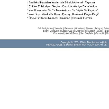
Anaflaksi Hastaları Yanlarında Sürekli Adrenalin Taşımalı
Çok Az Enfeksiyon Geçiren Çocuklar Alerjiye Daha Yatkın
'evcil Hayvanlar Ve Ev Tozu Astımın En Büyük Tetikleyicisi'
'okul Seçimi Riskli Bir Karar, Çocuğa Bırakmak Doğru Değil'
Ödevi Bir Korku Nesnesi Olmaktan Çıkarmak Gerekir
Günün İçinden
|
Yazarlar
|
Ekonomi
|
Gündem
|
Siyaset
|
Dünya |
Telev
Spor
|
Günaydın
|
Kapak Güzeli
|
Astroloji
|
Magazin
|
Sağlık
|
Biz
Cumartesi
|
Aktüel Pazar
|
Sarı Sayfalar
|
Otomobil
|
Do
Copyright © 2003, 2004 - Tüm hakları saklıdır.
MERKEZ GAZETE DERGİ BASIM YAYINCILIK SANAYİ VE T