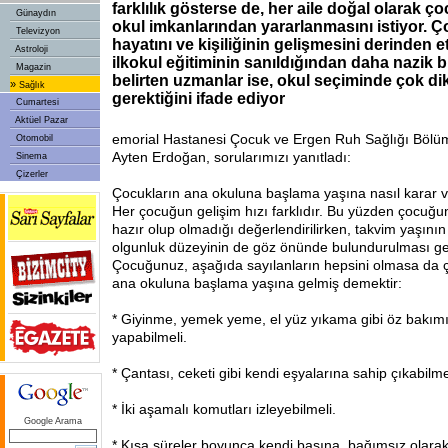
farklılık gösterse de, her aile doğal olarak ç
Günaydın
okul imkanlarından yararlanmasını istiyor.
Televizyon
hayatını ve kişiliğinin gelişmesini derinden 
Astroloji
ilkokul eğitiminin sanıldığından daha nazik
Magazin
belirten uzmanlar ise, okul seçiminde çok di
»
Sağlık
gerektiğini ifade ediyor
Cumartesi
Aktüel Pazar
emorial Hastanesi Çocuk ve Ergen Ruh Sağlığı Bölü
Otomobil
Ayten Erdoğan, sorularımızı yanıtladı:
Sinema
Çizerler
Çocukların ana okuluna başlama yaşına nasıl karar 
Her çocuğun gelişim hızı farklıdır. Bu yüzden çocuğu
hazır olup olmadığı değerlendirilirken, takvim yaşın
olgunluk düzeyinin de göz önünde bulundurulması ge
Çocuğunuz, aşağıda sayılanların hepsini olmasa da 
ana okuluna başlama yaşına gelmiş demektir:
* Giyinme, yemek yeme, el yüz yıkama gibi öz bakımı
yapabilmeli.
* Çantası, ceketi gibi kendi eşyalarına sahip çıkabilme
* İki aşamalı komutları izleyebilmeli.
Google Arama
* Kısa süreler boyunca kendi başına, bağımsız olarak 