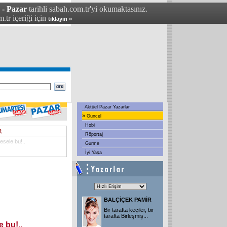
 - Pazar
tarihli sabah.com.tr'yi okumaktasınız.
.tr içeriği için
tıklayın »
Aktüel Pazar Yazarlar
»
Güncel
Hobi
Röportaj
esele bu!..
Gurme
İyi Yaşa
BALÇİÇEK PAMİR
Bir tarafta keçiler, bir
tarafta Birleşmiş
...
 bu!..