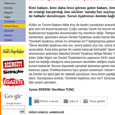
Televizyon
Kimi bakanı, kimi daha önce göreve gelen bakanı, ki
Astroloji
de ortalığı karıştırdığı öne sürülen 'sanatçı'ları suçluyo
Magazin
iki haftadır durulmuyor. Sorun tiyatronun devlete bağ
Sağlık
Cumartesi
Kültür ve Turizm Bakanı Atilla Koç ile tiyatro sanatçıları arası
»
Aktüel Pazar
gün yeni bir boyut kazanıyor. Çoğu sanatçı 'özerk' bir kurum o
Otomobil
tiyatrolarının bugünkü durumundan hiç memnun değil. Tartışm
Sinema
isimlerden, görevden alınan Devlet Tiyatroları (eski) Genel Mü
Çizerler
"Devletin tiyatrosu olmalı mı olmamalı mı?" tartışmasına gelinm
"Önce devletin tiyatrosu olur mu, sonra balesi olur mu, sonra 
soracaklar. Kala kala geriye bir camisi kalacak herhalde" diyor
alınmasının ardından İstanbul Devlet Tiyatrosu Bölge Müdür Yar
eden Zafer Algöz ise Devlet Tiyatroları'nın yapısının 5441 sayıl
tüzel bir kişiliği olduğunu ama parasını devletten aldığını söy
kurum bakanlık. Bunun dışındaki sanatsal atamaları genel müd
kadrosu yapar. Politikacılarımız bazı şeyleri anlamıyor. Genel 
da Devlet Su İşleri gibi bir statüde görülüyor. Ama bizim yaptığı
diyor. Sanatçılara sorduk; "Devletin tiyatrosu olur mu? Sorunl
İşte çarpıcı görüşler...
Aynur ERDEM / Neslihan TUNÇ
Google Arama
DİĞER GÜNCEL HABERLERİ