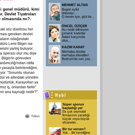
MEHMET ALTAN
mi genel müdürü, kimi
Bugün eylül
dolunayı...
r. Devlet Tiyatroları
O benim için, gizli bir
...
lı olmasında mı?.
ÖNCEL ÖZİÇER
ndaki söz düellosu her
Acı nedir bilmeyen
şımarık kadınlar
lması gereken devlet
Adam karşımda
aların odağındaki
olsa
...
dürü Lemi Bilgin ise
KAZIM KANAT
esini yanlış buluyor;
Merhaba dostlar
da operası olur mu diye
merhaba efendiler!
. Bilgin'in görevden
Bodrum'da sarı yaz
...
dımcılığı'ndan istifa
ı yasayla belirlendiğini,
lüyor: "Sorumlu olunan
ür ve altındaki yönetim
müdürlük, Karayolları ya
mız iş, onlardan farklı"
arın ana kaynağı nedir?"
Süper sporun
başladığı yer
Ek çok otomobil
firmasının yarattığı
küçük veya büyük
efsaneler
...
Bir tur versen?
Yok... Bir kereliğine