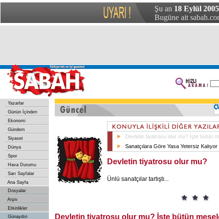
Şu an
18 Eylül 2005
Bugüne ait sabah.com
Yazarlar
Günün İçinden
Ekonomi
Gündem
Devletin tiyatrosu olur mu? İşte bütün m
Siyaset
Sanatçılara Göre Yasa Yetersiz Kalıyor
Dünya
Spor
Devletin tiyatrosu olur mu?
Hava Durumu
Sarı Sayfalar
Ünlü sanatçılar tartıştı...
Ana Sayfa
Dosyalar
Arşiv
Etkinlikler
Devletin tiyatrosu olur mu? İşte bütün mesele
Günaydın