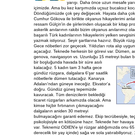
yarışı. Daha önce uzun mesafe yarış
içimizde. Ama bu kez karşımızda uçsuz bucaksız koc
Döndüğümüzde çok şey değişecek. Hayata daha çok s
Cumhur Gökova ile birlikte okyanus hikayelerimi anla
ressam Gülçin'in de şiirlerinden oluşacak bir kitap pro
askerlik anılarının rakibi bizim okyanus anılarımız o
başarılı Türk kadınlarının hikayelerini yelken sevgisini
yazmak istiyoruz. Seyir şartlarına hazırız. Büyük rüzga
Gece nöbetleri zor geçecek. Yıldızları rota alıp uygun
açacağız. Teknede herkesin bir görevi var. Dümen, an
genova, navigasyon vs. Uzunluğu 15 metreyi bulan b
bir boşluğunda havada
bir süre asılı
kalacağız. 5 kadın tam 3 hafta gece
gündüz rüzgara, dalgalara 6'şar saatlik
nöbetlerle dümen tutacağız. Kanarya
Adaları'ndan güneye ineceğiz. Ekvator'a
doğru. Gündüz güneş tepemizde
kavuracak. Tüm denizcilerin beklediği
ticaret rüzgarları arkamızda olacak. Ama
kimse hiçbir fırtınanın çıkmayacağını
dalgaların aniden 30 metreyi
bulmayacağını garanti edemez. Ekip tecrübesiyle, teç
psikolojisiyle en kötüsüne hazır. Teknede her havaya 
var. Teknemiz ODIEN'e iyi rüzgar aldığımızda onu 6
derecelik bir yay içinde) sağa ve sola yatırabiliyoruz. 