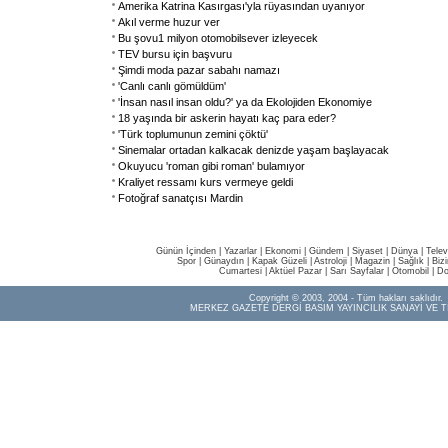
Amerika Katrina Kasırgası'yla rüyasından uyanıyor
Akıl verme huzur ver
Bu şovu1 milyon otomobilsever izleyecek
TEV bursu için başvuru
Şimdi moda pazar sabahı namazı
'Canlı canlı gömüldüm'
'İnsan nasıl insan oldu?' ya da Ekolojiden Ekonomiye
18 yaşında bir askerin hayatı kaç para eder?
'Türk toplumunun zemini çöktü'
Sinemalar ortadan kalkacak denizde yaşam başlayacak
Okuyucu 'roman gibi roman' bulamıyor
Kraliyet ressamı kurs vermeye geldi
Fotoğraf sanatçısı Mardin
Günün İçinden
|
Yazarlar
|
Ekonomi
|
Gündem
|
Siyaset
|
Dünya |
Telev
Spor
|
Günaydın
|
Kapak Güzeli
|
Astroloji
|
Magazin
|
Sağlık
|
Biz
Cumartesi
|
Aktüel Pazar
|
Sarı Sayfalar
|
Otomobil
|
Do
Copyright © 2003, 2004 - Tüm hakları saklıdır.
MERKEZ GAZETE DERGİ BASIM YAYINCILIK SANAYİ VE T