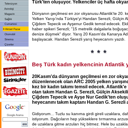
Türk'ten oluşuyor. Yelkenciler üç hafta oky
Televizyon
Astroloji
Dünyanın geçilmesi en zor okyanusu Atlantik'te 20.
Magazin
Yelken Yarışı'nda Türkiye'yi Handan Serezli, Gülçin Ak
Sağlık
Çiğdem Tepecik ve Ayşenur Gedik temsil edecek. Ekib
Cumartesi
haber spikeri Serezli; "15 metrelik dalgalarla boğuşa
»
Aktüel Pazar
denize düşmek" diyor. Yarış 20 Kasım'da Kanarya Ad
Otomobil
başlayacak. Handan Serezli yarış heyecanını yazdı.
Sinema
Çizerler
Beş Türk kadın yelkencinin Atlantik y
20Kasım'da dünyanın geçilmesi en zor okyan
düzenlenecek olan ARC 2005 yelken yarışında
kez bir kadın takımı temsil edecek. Atlantik'
olan takım Handan G. Serezli, Gülçin Aksekili
Çiğdem Tepecik ve Ayşe Nur Gedik'ten oluşu
heyecanını takım kaptanı Handan G. Serezli a
Gidiyorum... Tuzlu su kanıma girdi gireli uzaklara, d
Google Arama
istiyorum. Dağcıların hep yükseklere tırmanma arzusu 
de uzaklara gitme arzuları hiç bitmez. Hele bu uzakla