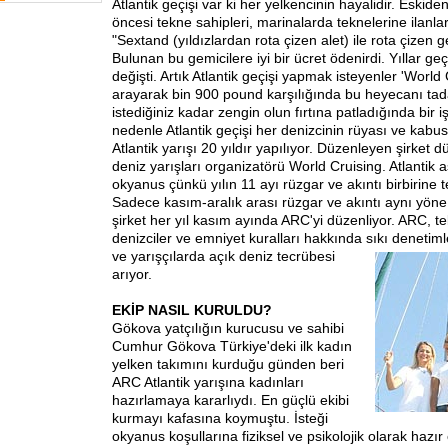
Atlantik geçişi var ki her yelkencinin hayalidir. Eskiden
öncesi tekne sahipleri, marinalarda teknelerine ilanlar
"Sextand (yıldızlardan rota çizen alet) ile rota çizen g
Bulunan bu gemicilere iyi bir ücret ödenirdi. Yıllar g
değişti. Artık Atlantik geçişi yapmak isteyenler 'World 
arayarak bin 900 pound karşılığında bu heyecanı tada
istediğiniz kadar zengin olun fırtına patladığında bir 
nedenle Atlantik geçişi her denizcinin rüyası ve kabu
Atlantik yarışı 20 yıldır yapılıyor. Düzenleyen şirket
deniz yarışları organizatörü World Cruising. Atlantik 
okyanus çünkü yılın 11 ayı rüzgar ve akıntı birbirine t
Sadece kasım-aralık arası rüzgar ve akıntı aynı yöne
şirket her yıl kasım ayında ARC'yi düzenliyor. ARC, te
denizciler ve emniyet kuralları hakkında sıkı denetimle
ve yarışçılarda açık deniz
tecrübesi
arıyor.
EKİP NASIL KURULDU?
Gökova yatçılığın kurucusu ve sahibi
Cumhur Gökova Türkiye'deki ilk kadın
yelken takımını kurduğu günden beri
ARC Atlantik yarışına kadınları
hazırlamaya kararlıydı. En güçlü ekibi
kurmayı kafasına koymuştu. İsteği
okyanus koşullarına fiziksel ve psikolojik olarak hazır 