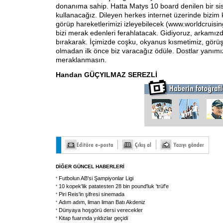
donanıma sahip. Hatta Matys 10 board denilen bir sist
kullanacağız. Dileyen herkes internet üzerinde bizim 
görüp hareketlerimizi izleyebilecek (www.worldcruisin
bizi merak edenleri ferahlatacak. Gidiyoruz, arkamız
bırakarak. İçimizde coşku, okyanus kısmetimiz, görüş
olmadan ilk önce biz varacağız ödüle. Dostlar yanımı
meraklanmasın.
Handan GÜÇYILMAZ SEREZLİ
DİĞER GÜNCEL HABERLERİ
Futbolun AB'si Şampiyonlar Ligi
10 kopek'lik patatesten 28 bin pound'luk 'trüf'e
Piri Reis'in şifresi sinemada
Adım adım, liman liman Batı Akdeniz
Dünyaya hoşgörü dersi verecekler
Kitap fuarında yıldızlar geçidi