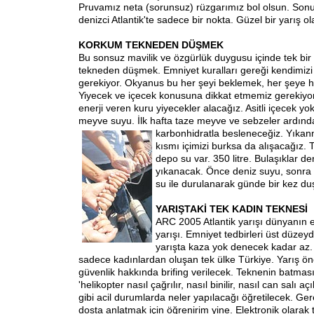
Pruvamız neta (sorunsuz) rüzgarımız bol olsun. Sonu
denizci Atlantik'te sadece bir nokta. Güzel bir yarış 
KORKUM TEKNEDEN DÜŞMEK
Bu sonsuz mavilik ve özgürlük duygusu içinde tek bir
tekneden düşmek. Emniyet kuralları gereği kendimizi
gerekiyor. Okyanus bu her şeyi beklemek, her şeye h
Yiyecek ve içecek konusuna dikkat etmemiz gerekiy
enerji veren kuru yiyecekler alacağız. Asitli içecek y
meyve suyu. İlk hafta taze meyve ve sebzeler ardınd
karbonhidratla besleneceğiz. Yıka
kısmı içimizi burksa da alışacağız.
depo su var. 350 litre. Bulaşıklar d
yıkanacak. Önce deniz suyu, sonra en 
su ile durulanarak günde bir kez duş
YARIŞTAKİ TEK KADIN TEKNESİ
ARC 2005 Atlantik yarışı dünyanın 
yarışı. Emniyet tedbirleri üst düzeyd
yarışta kaza yok denecek kadar az. 
sadece kadınlardan oluşan tek ülke Türkiye. Yarış önc
güvenlik hakkında brifing verilecek. Teknenin batma
'helikopter nasıl çağrılır, nasıl binilir, nasıl can salı açılı
gibi acil durumlarda neler yapılacağı öğretilecek. 
dosta anlatmak için öğrenirim yine. Elektronik olarak