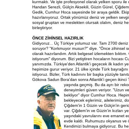
kurmaktı. Ve işte profesyonel olarak yelken sporu ile 
Handan Serezli, Gülçin Aksekili, Güzin Gürel, Çiğde
Gedik, Cumhur Hoca sayesinde bir araya geldik. Ekip
hazırlanıyoruz. Ortak yönümüz deniz ve yelken sevgi
sosyal gruptan ve meslekten olursak olalım, deniz he
birleştiriyor.
ÖNCE ZİHİNSEL HAZIRLIK
Gidiyoruz... Üç Türkiye yolumuz var. Tam 2700 deniz 
soruyor? "Korkmuyor musun?" diye. "Önce zihinsel so
olarak hazırlandım. Artık belgesel izlemekten bıktım
istiyorum" diyorum. Bizi yetiştiren hocaların hocası
yanımızda. Türkiye'den Atlantik'i geçecek ilk kadın ye
hepimize gurur veriyor. 21 ülke içinde Türk bayrağın
istiyoruz. Bizler, Türk kadınını bir başka yüzüyle tan
Gökova Sadun Bora'dan sonra Atlantik'i geçen ikinci 
yaşında geçmiş.
Bu da ayrı bir reko
deneyimleri güven veriyor. "Uzun ve
bekliyor" diyor Cumhur Hoca. Hepim
bekleyecek eşlerimiz, ailelerimiz, do
Çiğdem'in 1 Güzin ve Gülçin'in geri
var. Çiğdem'in ve Güzin'in kızları ye
yaşındaki yavrularını eve emanet ed
evde kaldı. Ruhumuzu okyanus ve ö
Kendimizi bulmaya gidiyoruz. Bu he