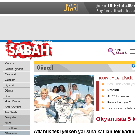
Şu an
18 Eylül 2005
Bugüne ait sabah.com
Yazarlar
Günün İçinden
Ekonomi
Gündem
Beş Türk kadın yelk
Siyaset
Rotamız
Dünya
ARC'den notlar
Spor
Hava Durumu
Kimler katılıyor?
Sarı Sayfalar
Teknenin özellikleri
Ana Sayfa
Okyanusta 5 
Dosyalar
Arşiv
Etkinlikler
Atlantik'teki yelken yarışına katılan tek kadı
Günaydın