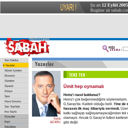
Şu an
12 Eylül 2005
Bugüne ait sabah.com
Son Dakika
»
Yazarlar
Günün İçinden
Ekonomi
Gündem
Ümit hep oynamalı
Siyaset
Dünya
Heinz'ı
nasıl
buldunuz?
Spor
Heinz'ı çok beğenmediğimi söylemeliyim.
Hava Durumu
G.Saray'da. Kaliteli olduğu belli.
Yine
de
Sarı Sayfalar
havasını
ilk
maç
itibarıyla
vermedi.
Üzer
Ana Sayfa
katkı sağlayıp sağlayamayacağından tek
Dosyalar
olamayız. Ancak G.Saray'ın futbol kalitesi
gibi değil.
Arşiv
Etkinlikler