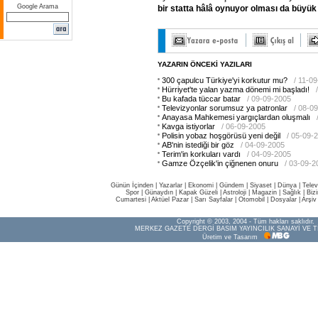
Google Arama
bir
statta
hâlâ
oynuyor
olması
da
büyük
YAZARIN ÖNCEKİ YAZILARI
300 çapulcu Türkiye'yi korkutur mu?
/ 11-0
Hürriyet'te yalan yazma dönemi mi başladı!
Bu kafada tüccar batar
/ 09-09-2005
Televizyonlar sorumsuz ya patronlar
/ 08-0
Anayasa Mahkemesi yargıçlardan oluşmalı
Kavga istiyorlar
/ 06-09-2005
Polisin yobaz hoşgörüsü yeni değil
/ 05-09-
AB'nin istediği bir göz
/ 04-09-2005
Terim'in korkuları vardı
/ 04-09-2005
Gamze Özçelik'in çiğnenen onuru
/ 03-09-2
Günün İçinden
|
Yazarlar
|
Ekonomi
|
Gündem
|
Siyaset
|
Dünya |
Telev
Spor
|
Günaydın
|
Kapak Güzeli
|
Astroloji
|
Magazin
|
Sağlık
|
Biz
Cumartesi
|
Aktüel Pazar
|
Sarı Sayfalar
|
Otomobil
|
Dosyalar
|
Arşiv
Copyright © 2003, 2004 - Tüm hakları saklıdır.
MERKEZ GAZETE DERGİ BASIM YAYINCILIK SANAYİ VE T
Üretim ve Tasarım