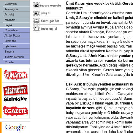
Ümit
Karan
yine
yedek
bekletildi.
Gerets
Günaydın
buldunuz?
Televizyon
Gerets'in Ümit Karan'ı yedek oturtma ısra
Astroloji
Ümit,
G.Saray'ın
elindeki
en
kaliteli
golc
Magazin
şampiyonluğunda en büyük pay sahibi Ümi
Sağlık
oynadığı aynı yıl Avrupa Kupaları'nda de
Cumartesi
santrfor olarak Roma'ya, Barcelona'ya v
Aktüel Pazar
takımlarına imkansız pozisyonlarda goller
bu sezon bu maça kadar 3 maçta 5 golü 
Otomobil
ne hikmetse maça yedek başlatılıyor. Yarı
İşte İnsan
adamlar direkt oynarken Karan'a bu yapıl
Sinema
G.Saray'a
da.
Ümit
Karan'ın
bir
yandan
Turizm Rehberi
ağzıyla
kuş
tutması
bir
yandan
da
burn
Çizerler
gerekiyor
herhalde.
Altan değişikliğiyse 
çıkacak Altan girecekti. Gerets önce yanlış
düzeltiyor. Ümit Karan'ın Galatasaray'da
Eski
Açık
tribünün
yeniden
açılmasını
n
G.Saray, Eski Açık'ı yaptığı için çok sevin
muhteşem bir stat bitirdi. Özhan Canaydın
inşaatına başladığını duyurduğu Ali Sami
yapa bir Eski Açık tribün yaptı.
Bu
tribün
G
hayalinin
de
sonu
gibi.
Çünkü projeye gör
batıya kayması gerekiyor. O tribün oraya 
yapılacağı bir yer kalmamış oldu. Seyrantep
yapamazlarsa yönetimin iyice komik hale
düşünüyorum. Tabii yine de 4 tarafı tribün
oynamak takım açısından daha keyifli olac