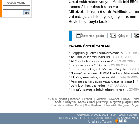
Umut Vakfı rakam veriyor. Meclisteki 550 m
Google Arama
tamına 3 bin ruhsatlı silah var.
Milletvekili başına 6 silah. Vekilinde adam
vatandaşta az bile diyesi geliyor insanın.
Böyle başa böyle tarak.
YAZARIN ÖNCEKİ YAZILARI
Değiştirin şu ateşli silahlar yasasını
/ 31-08
Asıl bölücüler tribündekiler
/ 30-08-2005
ATO anketleri inandırıcı mı?
/ 29-08-2005
Fener'in hedefi G.Saray
/ 29-08-2005
Escort vergi kaçırdı, Microsoft'u yaktı
/ 28-
"Ersoy'dan rüşveti TBMM Başkan Vekili istedi
THY uçamamak için uçak aldı
/ 26-08-2005
Amirine şantaj yapan vatandaşa ne yapar!
/
52 trilyon kaç can eder
/ 24-08-2005
İmralı'yı savaşla tehdit etmeli miyiz?
/ 23-08
Günün İçinden
|
Yazarlar
|
Ekonomi
|
Gündem
|
Siyaset
|
Dünya |
Telev
Spor
|
Günaydın
|
Kapak Güzeli
|
Astroloji
|
Magazin
|
Sağlık
|
Biz
Cumartesi
|
Aktüel Pazar
|
Sarı Sayfalar
|
Otomobil
|
Dosyalar
|
Arşiv
Copyright © 2003, 2004 - Tüm hakları saklıdır.
MERKEZ GAZETE DERGİ BASIM YAYINCILIK SANAYİ VE T
Üretim ve Tasarım