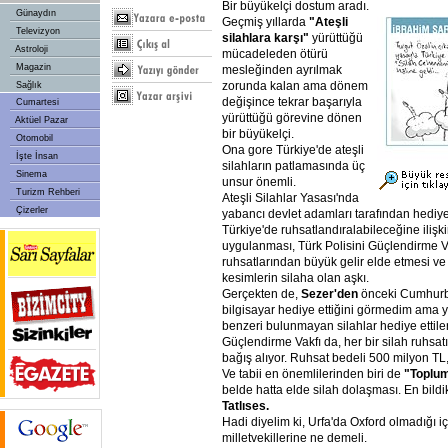
Bir büyükelçi dostum aradı.
Günaydın
Geçmiş yıllarda
"Ateşli
Televizyon
silahlara
karşı"
yürüttüğü
Astroloji
mücadeleden ötürü
Magazin
mesleğinden ayrılmak
zorunda kalan ama dönem
Sağlık
değişince tekrar başarıyla
Cumartesi
yürüttüğü görevine dönen
Aktüel Pazar
bir büyükelçi.
Otomobil
Ona gore Türkiye'de ateşli
İşte İnsan
silahların patlamasında üç
Sinema
unsur önemli.
Turizm Rehberi
Ateşli Silahlar Yasası'nda
Çizerler
yabancı devlet adamları tarafından hediye
Türkiye'de ruhsatlandıralabileceğine iliş
uygulanması, Türk Polisini Güçlendirme Va
ruhsatlarından büyük gelir elde etmesi v
kesimlerin silaha olan aşkı.
Gerçekten de,
Sezer'den
önceki Cumhurba
bilgisayar hediye ettiğini görmedim ama y
benzeri bulunmayan silahlar hediye ettiler
Güçlendirme Vakfı da, her bir silah ruhsatı
bağış alıyor. Ruhsat bedeli 500 milyon TL,
Ve tabii en önemlilerinden biri de
"Toplu
belde hatta elde silah dolaşması. En bild
Tatlıses.
Hadi diyelim ki, Urfa'da Oxford olmadığı i
milletvekillerine ne demeli.