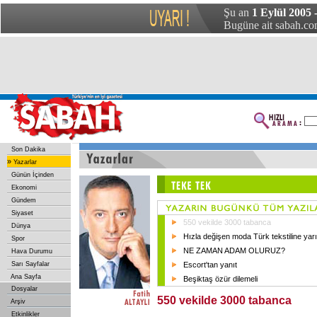
Şu an
1 Eylül 2005
Bugüne ait sabah.com
Son Dakika
»
Yazarlar
Günün İçinden
Ekonomi
Gündem
Siyaset
550 vekilde 3000 tabanca
Dünya
Hızla değişen moda Türk tekstiline yar
Spor
NE ZAMAN ADAM OLURUZ?
Hava Durumu
Sarı Sayfalar
Escort'tan yanıt
Ana Sayfa
Beşiktaş özür dilemeli
Dosyalar
550 vekilde 3000 tabanca
Arşiv
Etkinlikler