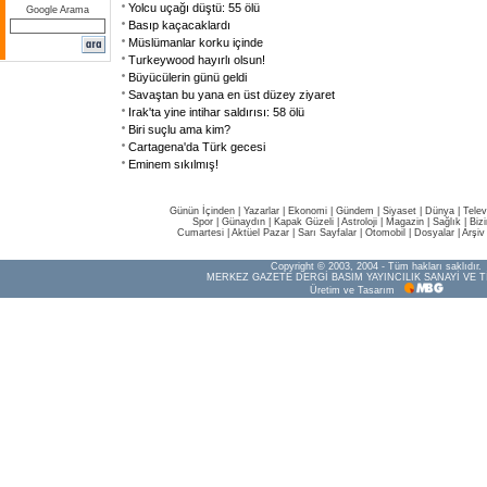
Yolcu uçağı düştü: 55 ölü
Google Arama
Basıp kaçacaklardı
Müslümanlar korku içinde
Turkeywood hayırlı olsun!
Büyücülerin günü geldi
Savaştan bu yana en üst düzey ziyaret
Irak'ta yine intihar saldırısı: 58 ölü
Biri suçlu ama kim?
Cartagena'da Türk gecesi
Eminem sıkılmış!
Günün İçinden
|
Yazarlar
|
Ekonomi
|
Gündem
|
Siyaset
|
Dünya |
Telev
Spor
|
Günaydın
|
Kapak Güzeli
|
Astroloji
|
Magazin
|
Sağlık
|
Biz
Cumartesi
|
Aktüel Pazar
|
Sarı Sayfalar
|
Otomobil
|
Dosyalar
|
Arşiv
Copyright © 2003, 2004 - Tüm hakları saklıdır.
MERKEZ GAZETE DERGİ BASIM YAYINCILIK SANAYİ VE T
Üretim ve Tasarım