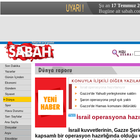
Şu an
17 Temmuz 20
Bugüne ait sabah.com
Son Dakika
Yazarlar
Günün İçinden
Ekonomi
İsrail operasyona hazırlanıyor
Gündem
Gazze'de Yahudi yerleşkesine saldırı
Siyaset
»
Şaron operasyona yeşil ışık yaktı
Dünya
Spor
Gazze'de Hamas komutanı öldürüldü
Hava Durumu
İsrail operasyona hazı
Sarı Sayfalar
Ana Sayfa
Dosyalar
İsrail kuvvetlerinin, Gazze Şer
Arşiv
kapsamlı bir operasyon hazırlığında olduğu
Etkinlikler