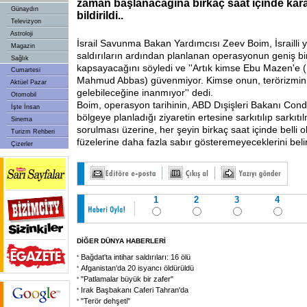
zaman başlanacağına birkaç saat içinde kara
Günaydın
bildirildi..
Televizyon
Astroloji
İsrail Savunma Bakan Yardımcısı Zeev Boim, İsrailli y
Magazin
saldırıların ardından planlanan operasyonun geniş bi
Sağlık
kapsayacağını söyledi ve ''Artık kimse Ebu Mazen'e (Fil
Cumartesi
Mahmud Abbas) güvenmiyor. Kimse onun, terörizmin
Aktüel Pazar
gelebileceğine inanmıyor'' dedi.
Otomobil
Boim, operasyon tarihinin, ABD Dışişleri Bakanı Cond
İşte İnsan
bölgeye planladığı ziyaretin ertesine sarkıtılıp sarkıt
Sinema
sorulması üzerine, her şeyin birkaç saat içinde belli
Turizm Rehberi
füzelerine daha fazla sabır gösteremeyeceklerini belirt
Çizerler
1
2
3
4
DİĞER DÜNYA HABERLERİ
Bağdat'ta intihar saldırıları: 16 ölü
Afganistan'da 20 isyancı öldürüldü
"Patlamalar büyük bir zafer"
Irak Başbakanı Caferi Tahran'da
"Terör dehşeti"