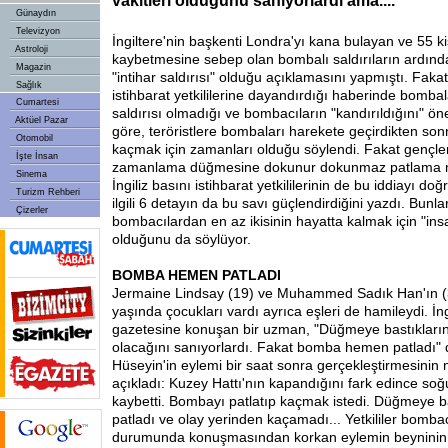
vakitleri olduğunu sanıyorlardı ama....
Günaydın
Televizyon
İngiltere'nin başkenti Londra'yı kana bulayan ve 55 ki
Astroloji
kaybetmesine sebep olan bombalı saldırıların ardından
Magazin
"intihar saldırısı" olduğu açıklamasını yapmıştı. Fakat 
Sağlık
istihbarat yetkililerine dayandırdığı haberinde bombal
Cumartesi
saldırısı olmadığı ve bombacıların "kandırıldığını" ö
Aktüel Pazar
göre, teröristlere bombaları harekete geçirdikten son
Otomobil
kaçmak için zamanları olduğu söylendi. Fakat gençl
İşte İnsan
zamanlama düğmesine dokunur dokunmaz patlama m
Sinema
İngiliz basını istihbarat yetkililerinin de bu iddiayı doğ
Turizm Rehberi
ilgili 6 detayın da bu savı güçlendirdiğini yazdı. Bunl
Çizerler
bombacılardan en az ikisinin hayatta kalmak için "ins
olduğunu da söylüyor.
BOMBA HEMEN PATLADI
Jermaine Lindsay (19) ve Muhammed Sadık Han'ın (
yaşında çocukları vardı ayrıca eşleri de hamileydi. İng
gazetesine konuşan bir uzman, "Düğmeye bastıkları
olacağını sanıyorlardı. Fakat bomba hemen patladı" de
Hüseyin'in eylemi bir saat sonra gerçekleştirmesinin 
açıkladı: Kuzey Hattı'nın kapandığını fark edince soğu
kaybetti. Bombayı patlatıp kaçmak istedi. Düğmeye
patladı ve olay yerinden kaçamadı... Yetkililer bomba
durumunda konuşmasından korkan eylemin beyninin b