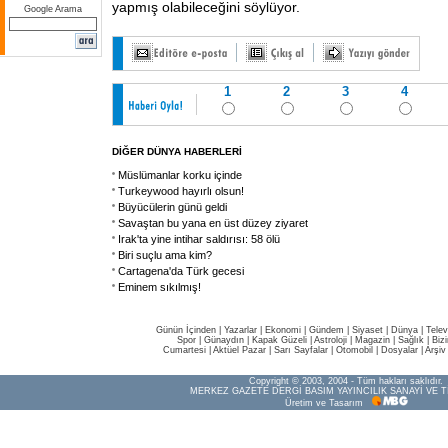
yapmış olabileceğini söylüyor.
Google Arama
1
2
3
4
DİĞER DÜNYA HABERLERİ
Müslümanlar korku içinde
Turkeywood hayırlı olsun!
Büyücülerin günü geldi
Savaştan bu yana en üst düzey ziyaret
Irak'ta yine intihar saldırısı: 58 ölü
Biri suçlu ama kim?
Cartagena'da Türk gecesi
Eminem sıkılmış!
Günün İçinden
|
Yazarlar
|
Ekonomi
|
Gündem
|
Siyaset
|
Dünya |
Telev
Spor
|
Günaydın
|
Kapak Güzeli
|
Astroloji
|
Magazin
|
Sağlık
|
Biz
Cumartesi
|
Aktüel Pazar
|
Sarı Sayfalar
|
Otomobil
|
Dosyalar
|
Arşiv
Copyright © 2003, 2004 - Tüm hakları saklıdır.
MERKEZ GAZETE DERGİ BASIM YAYINCILIK SANAYİ VE T
Üretim ve Tasarım