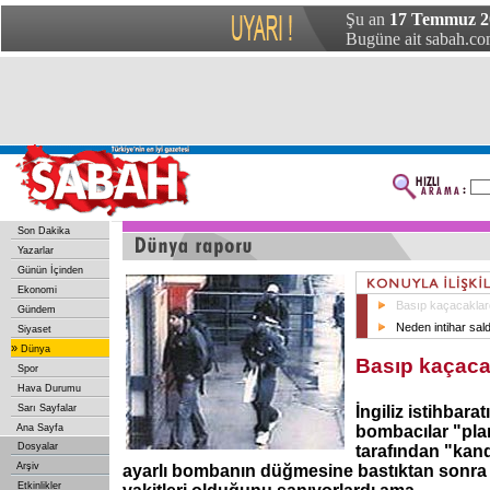
Şu an
17 Temmuz 20
Bugüne ait sabah.com
Son Dakika
Yazarlar
Günün İçinden
Ekonomi
Basıp kaçacaklar
Gündem
Neden intihar sal
Siyaset
»
Dünya
Basıp kaçaca
Spor
Hava Durumu
Sarı Sayfalar
İngiliz istihbara
Ana Sayfa
bombacılar "pla
Dosyalar
tarafından "kand
Arşiv
ayarlı bombanın düğmesine bastıktan sonra
Etkinlikler