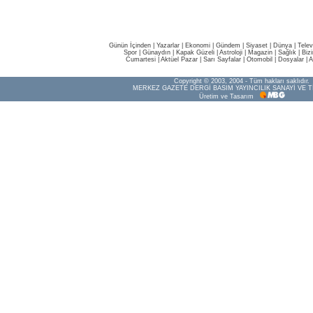
Günün İçinden
|
Yazarlar
|
Ekonomi
|
Gündem
|
Siyaset
|
Dünya |
Telev
Spor
|
Günaydın
|
Kapak Güzeli
|
Astroloji
|
Magazin
|
Sağlık
|
Biz
Cumartesi
|
Aktüel Pazar
|
Sarı Sayfalar
|
Otomobil
|
Dosyalar
|
A
Copyright © 2003, 2004 - Tüm hakları saklıdır.
MERKEZ GAZETE DERGİ BASIM YAYINCILIK SANAYİ VE T
Üretim ve Tasarım