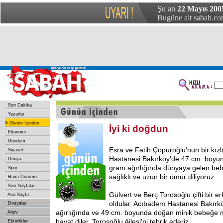
Şu an
22 Mayıs 200
Bugüne ait sabah.com
Son Dakika
Yazarlar
»
Günün İçinden
İyi ki doğdun
Ekonomi
Gündem
Esra ve Fatih Çopuroğlu'nun bir kız
Siyaset
Hastanesi Bakırköy'de 47 cm. boyun
Dünya
gram ağırlığında dünyaya gelen beb
Spor
sağlıklı ve uzun bir ömür diliyoruz.
Hava Durumu
Sarı Sayfalar
Gülvert ve Berç Torosoğlu çifti bir er
Ana Sayfa
oldular. Acıbadem Hastanesi Bakırk
Dosyalar
ağırlığında ve 49 cm. boyunda doğan minik bebeğe mut
Arşiv
hayat diler, Torosoğlu Ailesi'ni tebrik ederiz.
Etkinlikler