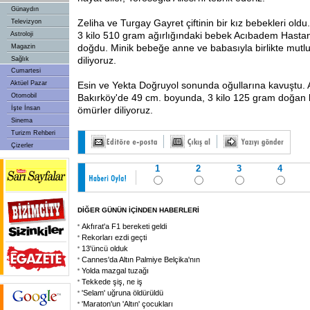
Günaydın
Zeliha ve Turgay Gayret çiftinin bir kız bebekleri ol
Televizyon
3 kilo 510 gram ağırlığındaki bebek Acıbadem Hasta
Astroloji
doğdu. Minik bebeğe anne ve babasıyla birlikte mutlu
Magazin
diliyoruz.
Sağlık
Cumartesi
Aktüel Pazar
Esin ve Yekta Doğruyol sonunda oğullarına kavuştu.
Otomobil
Bakırköy'de 49 cm. boyunda, 3 kilo 125 gram doğan
İşte İnsan
ömürler diliyoruz.
Sinema
Turizm Rehberi
Çizerler
1
2
3
4
DİĞER GÜNÜN İÇİNDEN HABERLERİ
Akfırat'a F1 bereketi geldi
Rekorları ezdi geçti
13'üncü olduk
Cannes'da Altın Palmiye Belçika'nın
Yolda mazgal tuzağı
Tekkede şiş, ne iş
'Selam' uğruna öldürüldü
'Maraton'un 'Altın' çocukları