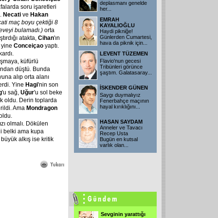
deplasmanı genelde
larda soru işaretleri
her...
u.
Necati
ve
Hakan
EMRAH
ati
maç
boyu
çektiği
8
KAYALIOĞLU
eveyi
bulamadı.)
orta
Haydi pikniğe!
Günlerden Cumartesi,
ştırdığı atakta,
Cihan
'ın
hava da piknik için...
u yine
Conceiçao
yaptı.
kardı.
LEVENT TÜZEMEN
aşmaya, küfürlü
Flavio'nun gecesi
Tribünleri görünce
undan düştü. Bunda
şaştım. Galatasaray...
oyuna alıp orta alanı
erdi. Yine
Hagi
'nin son
İSKENDER GÜNEN
g
'u sağ,
Uğur
'u sol beke
Saygı duymalıyız
 oldu. Derin toplarda
Fenerbahçe maçının
hayal kırıklığını...
erildi. Ama
Mondragon
oldu.
HASAN SAYDAM
zı olmalı. Dökülen
Anneler ve Tavacı
i belki ama kupa
Recep Usta
büyük alkış ise kritik
Bugün en kutsal
varlık olan...
Sevginin yarattığı