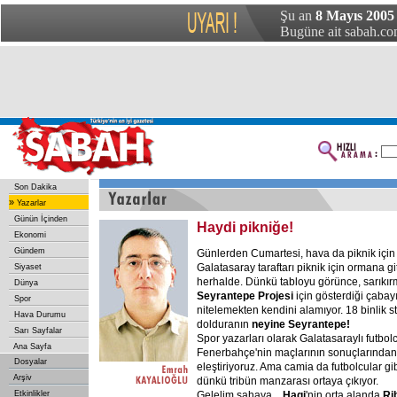
Şu an
8 Mayıs 2005
Bugüne ait sabah.com
Son Dakika
»
Yazarlar
Günün İçinden
Haydi pikniğe!
Ekonomi
Gündem
Günlerden Cumartesi, hava da piknik içi
Galatasaray taraftarı piknik için ormana gi
Siyaset
herhalde. Dünkü tabloyu görünce, sarıkırm
Dünya
Seyrantepe
Projesi
için gösterdiği çabay
Spor
nitelemekten kendini alamıyor. 18 binlik st
Hava Durumu
dolduranın
neyine
Seyrantepe!
Sarı Sayfalar
Spor yazarları olarak Galatasaraylı futbolc
Ana Sayfa
Fenerbahçe'nin maçlarının sonuçlarında
Dosyalar
eleştiriyoruz. Ama camia da futbolcular gib
Arşiv
dünkü tribün manzarası ortaya çıkıyor.
Etkinlikler
Gelelim sahaya...
Hagi
'nin orta alanda
Ri