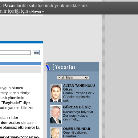
 - Pazar
tarihli sabah.com.tr'yi okumaktasınız.
.tr içeriği için
tıklayın »
ALTAN TANRIKULU
n uygun olunca
Öfkeli...
tmeyi tercih etmişti
Pamuk Prenses ve 7
Cüceler hepimizin
ızılı yönetimin
çok...
ı
"Beyhude!"
diye
GÜRCAN BİLGİÇ
adın yarısını bile zor
Kazanmayı biliyorlar
Zor maçı kolaya
uların lider
çevirmek,...
n
demoralize
olmasını
i olumsuz etkileniyor ki,
ÖMER ÜRÜNDÜL
Önemli galibiyet
Diyarbakır
bery-Cihan-Conceiçao-