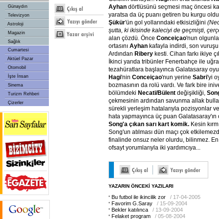
Ayhan
dörtlüsünü seçmesi maç öncesi kafa
Günaydın
yaratsa da üç puanı getiren bu kurgu old
Televizyon
Şükür
'ün gol yollarındaki etkisizliğini
(Nec
Astroloji
şutta,
ki
ikisinde
kaleciyi
de
geçmişti,
çerç
Magazin
alan çözdü. Önce
Conceiçao
'nun olgunla
Sağlık
ortasını
Ayhan
kafayla indirdi, son vuruş
Cumartesi
Ardından
Ribery
kesti. Cihan farkı ikiye çı
Aktüel Pazar
İkinci yarıda tribünler Fenerbahçe ile uğr
Otomobil
tezahüratlara başlayınca Galatasaray oy
İşte İnsan
Hagi
'nin
Conceiçao
'nun yerine
Sabri
'yi 
bozmasının da rolü vardı. Ve fark bire iniv
Sinema
bölümdeki
Necati/Bülent
değişikliği,
Son
Turizm Rehberi
çekmesinin ardından savunma allak bullak
Çizerler
sürekli yerleşim hatalarıyla pozisyonlar v
hata yapmayınca üç puan Galatasaray'ın 
Song'a
çıkan
sarı
kart
komik.
Kesin kırmı
Song'un atılması dün maçı çok etkilemezd
finalinde onsuz neler olurdu, bilinmez. En 
ofsayt yorumlarıyla iki yardımcıya...
YAZARIN ÖNCEKİ YAZILARI
Bu futbol ile ikincilik zor
/ 17-04-2005
Favorim G.Saray
/ 15-09-2004
Bekler katılınca
/ 13-09-2004
Felaket program
/ 05-08-2004