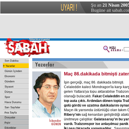
Şu an
21 Nisan 200
Bugüne ait sabah.com
Son Dakika
»
Yazarlar
Günün İçinden
Maç 86.dakikada bitmişti zate
Ekonomi
Gündem
İşin gerçeği, maç 86. dakikada bitmişti.
Celaleddin kaleci Mondragon'la karşı kar
Siyaset
gelen Yattara'ya topu aktarabilse Trabz
Dünya
olanağı bulacaktı.
Fakat
Celaleddin
en
zo
Spor
top
auta
çıktı.
Ardından
dönen
topta
Tra
Hava Durumu
golü
gördü
ve
uzatma
dakikalarını
oyna
Sarı Sayfalar
Maçın ilk yarısında üstünlüğü olan takım G
Ana Sayfa
Ribery'nin
sağ kenardan geliştirdiği atak
Dosyalar
üretmeye çalıştılar.
Galatasaray'ın
bu
yar
Arşiv
vardı.
Trabzonspor
ise
anlaşılmaz
panik
Etkinlikler
İki
pası
birarada
yapamadılar
. Savunmad