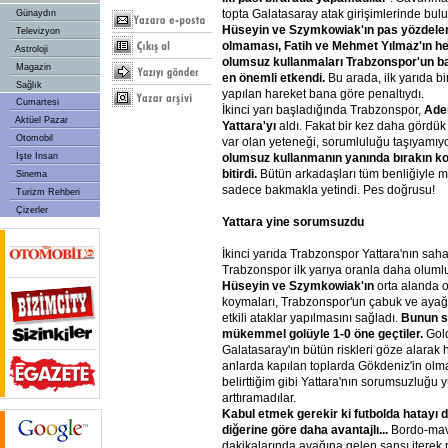
topta Galatasaray atak girişimlerinde bul
Günaydın
Hüseyin
ve
Szymkowiak'ın
pas
yözdeler
Televizyon
olmaması,
Fatih
ve
Mehmet
Yılmaz'ın
he
Astroloji
olumsuz
kullanmaları
Trabzonspor'un
b
Magazin
en
önemli
etkendi.
Bu arada, ilk yarıda bi
Sağlık
yapılan hareket bana göre penaltıydı.
Cumartesi
İkinci yarı başladığında Trabzonspor,
Ade
Aktüel Pazar
Yattara'yı
aldı. Fakat bir kez daha gördük
Otomobil
var olan yeteneği, sorumluluğu taşıyamıy
İşte İnsan
olumsuz
kullanmanın
yanında
bırakın
k
bitirdi.
Bütün arkadaşları tüm benliğiyle m
Sinema
sadece bakmakla yetindi. Pes doğrusu!
Turizm Rehberi
Çizerler
Yattara
yine
sorumsuzdu
İkinci yarıda Trabzonspor Yattara'nın s
Trabzonspor ilk yarıya oranla daha olumlu
Hüseyin
ve
Szymkowiak'ın
orta alanda o
koymaları, Trabzonspor'un çabuk ve aya
etkili ataklar yapılmasını sağladı.
Bunun
s
mükemmel
golüyle
1-0
öne
geçtiler.
Gol
Galatasaray'ın bütün riskleri göze alar
anlarda kapılan toplarda Gökdeniz'in olm
belirttiğim gibi Yattara'nın sorumsuzluğu 
arttıramadılar.
Kabul
etmek
gerekir
ki
futbolda
hatayı
d
diğerine
göre
daha
avantajlı...
Bordo-mavi
dakikalarında ayağına gelen şansı iterek pe