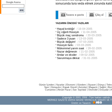
Google Arama
sonucunda tura veda etmek zorunda kaldı
YAZARIN ÖNCEKİ YAZILARI
Hayal kırıklığı!
/ 16-04-2005
Üç ciğerli Hüseyin
/ 11-04-2005
Büyük maç sendromu
/ 20-03-2005
Sadece 3 puan
/ 13-03-2005
Büyük değişim!
/ 07-03-2005
Hüseyin farkı
/ 03-03-2005
Mükemmel yarım saat
/ 28-02-2005
Nazar değmesin
/ 21-02-2005
Artılar ve eksiler
/ 09-02-2005
Savunmaya dikkat
/ 31-01-2005
Günün İçinden
|
Yazarlar
|
Ekonomi
|
Gündem
|
Siyaset
|
Dünya |
Telev
Spor
|
Günaydın
|
Kapak Güzeli
|
Astroloji
|
Magazin
|
Sağlık
|
Biz
Cumartesi
|
Aktüel Pazar
|
Sarı Sayfalar
|
Otomobil
|
Dosyalar
|
A
Copyright © 2003, 2004 - Tüm hakları saklıdır.
MERKEZ GAZETE DERGİ BASIM YAYINCILIK SANAYİ VE T
Üretim ve Tasarım