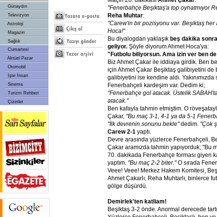
Maçın 20. dakikası
Ahmet
Çakar
:
Günaydın
"Fenerbahçe
Beşiktaş'a
top
oynatmıyor
R
Reha
Muhtar
:
Televizyon
"Carew'in
bir
pozisyonu
var.
Beşiktaş
her
Astroloji
Hoca!"
Magazin
Bu diyalogdan yaklaşık
beş
dakika
sonr
Sağlık
geliyor.
Şöyle diyorum Ahmet Hoca'ya:
Cumartesi
"Futbolu
biliyorsun.
Ama
izin
ver
ben
de
Aktüel Pazar
Biz Ahmet Çakar ile iddiaya girdik. Ben b
Otomobil
için Ahmet Çakar Beşiktaş galibiyetini d
İşte İnsan
galibiyetini ise kendine aldı. Yakınımızda s
Sinema
Fenerbahçeli kardeşim var. Dedim ki;
"Fenerbahçe
gol
atacak.
Üstelik
SABAH't
Turizm Rehberi
atacak."
Çizerler
Ben kafayla tahmin etmiştim. O röveşatayl
Çakar,
"Bu
maç
3-1,
4-1
ya
da
5-1
Fenerb
"İlk
devrenin
sonunu
bekle"
dedim.
"Çok
ş
Carew
2-1
yaptı.
Devre arasında yüzlerce Fenerbahçeli, Be
Çakar aramızda tahmin yapıyorduk; "Bu ma
70. dakikada Fenerbahçe forması giyen k
yaptım.
"Bu
maç
2-2
biter."
O sırada Fenerb
Veee! Veee! Merkez Hakem Komitesi, Beşik
Ahmet Çakarlı, Reha Muhtarlı, binlerce f
gölge düşürdü.
Demirlek'ten
katliam!
Beşiktaş 3-2 önde. Anormal derecede tartı