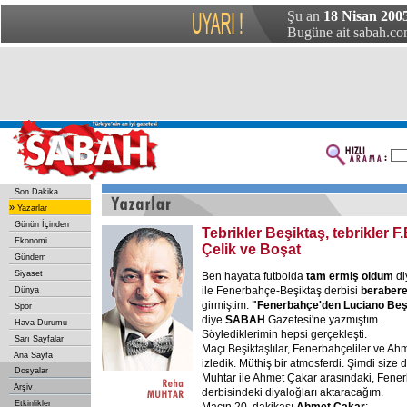
Şu an
18 Nisan 2005
Bugüne ait sabah.com
Son Dakika
»
Yazarlar
Günün İçinden
Tebrikler Beşiktaş, tebrikler F.
Ekonomi
Çelik ve Boşat
Gündem
Siyaset
Ben hayatta futbolda
tam
ermiş
oldum
di
ile Fenerbahçe-Beşiktaş derbisi
beraber
Dünya
girmiştim.
"Fenerbahçe'den
Luciano
Beş
Spor
diye
SABAH
Gazetesi'ne yazmıştım.
Hava Durumu
Söylediklerimin hepsi gerçekleşti.
Sarı Sayfalar
Maçı Beşiktaşlılar, Fenerbahçeliler ve Ah
Ana Sayfa
izledik. Müthiş bir atmosferdi. Şimdi size
Dosyalar
Muhtar ile Ahmet Çakar arasındaki, Fene
Arşiv
derbisindeki diyaloğları aktaracağım.
Etkinlikler