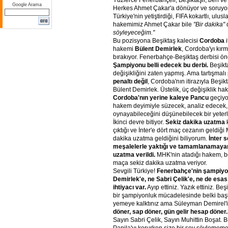
Yüzlerce Fenerbahçeli, Beşiktaşlı, ben ve 
Google Arama
Herkes Ahmet Çakar'a dönüyor ve soruyo
Türkiye'nin yetiştirdiği, FIFA kokartlı, ulus
hakemimiz Ahmet Çakar bile
"Bir
dakika"
d
söyleyeceğim."
Bu pozisyona Beşiktaş kalecisi
Cordoba
i
hakemi
Bülent
Demirlek
, Cordoba'yı kırm
bırakıyor. Fenerbahçe-Beşiktaş derbisi öne
Şampiyonu
belli
edecek
bu
derbi.
Beşikt
değişikliğini zaten yapmış. Ama tartışmalı 
penaltı
değil
, Cordoba'nın itirazıyla Beşikt
Bülent Demirlek. Üstelik, üç değişiklik hakk
Cordoba'nın
yerine
kaleye
Pancu
geçiyo
hakem deyimiyle süzecek, analiz edecek, B
oynayabileceğini düşünebilecek bir yeterl
İkinci devre bitiyor.
Sekiz
dakika
uzatma
k
çıktığı ve İnter'e dört maç cezanın geldiğ
dakika uzatma geldiğini biliyorum.
İnter
s
meşalelerle
yaktığı
ve
tamamlanamaya
uzatma
verildi.
MHK'nin atadığı hakem, böy
maça sekiz dakika uzatma veriyor.
Sevgili Türkiye!
Fenerbahçe'nin
şampiyo
Demirlek'e,
ne
Sabri
Çelik'e,
ne
de
esas
ihtiyacı
var.
Ayıp ettiniz. Yazık ettiniz. Beş
bir şampiyonluk mücadelesinde belki başk
yemeye kalktınız ama Süleyman Demirel'in 
döner,
sap
döner,
gün
gelir
hesap
döner.
Sayın Sabri Çelik, Sayın Muhittin Boşat.