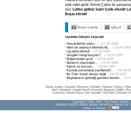
Papila'yı korurken size bir şey söyleme
artık vakti geldi. Ahmet Çakar ile yanyana
olur.
Lütfen
gidiniz
Sabri
Çelik
efendi!
Lü
Boşat
efendi!
YAZARIN ÖNCEKİ YAZILARI
Hıncal Abi'nin yıldızı...
/ 17-04-2005
Alem bir adamsın Mehmet Ali...
/ 16-04-2005
Lig daha bitmedi
/ 15-04-2005
Sevgilim hangi burçtan?..
/ 14-04-2005
Boğazımdaki gıcık
/ 13-04-2005
Barlas'ın maceraları...
/ 12-04-2005
Aşkım ve burcum...
/ 10-04-2005
Kıymalı yumurtayla zayıflama!!!...
/ 09-04-2
Bu Türk-Yunan davası değil
/ 08-04-2005
Başbakan'ın gizlediği gazeteci benim!..
/ 07
Günün İçinden
|
Yazarlar
|
Ekonomi
|
Gündem
|
Siyaset
|
Dünya |
Telev
Spor
|
Günaydın
|
Kapak Güzeli
|
Astroloji
|
Magazin
|
Sağlık
|
Biz
Cumartesi
|
Aktüel Pazar
|
Sarı Sayfalar
|
Otomobil
|
Dosyalar
|
A
Copyright © 2003, 2004 - Tüm hakları saklıdır.
MERKEZ GAZETE DERGİ BASIM YAYINCILIK SANAYİ VE T
Üretim ve Tasarım