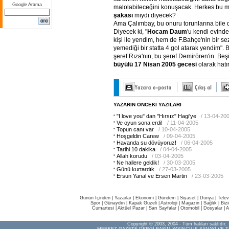
Google Arama
malolabileceğini konuşacak. Herkes bu 
şakası
mıydı diyecek?
Ama Çalımbay, bu onuru torunlarına bile 
Diyecek ki, "
Hocam
Daum
'u kendi evinde
kişi ile yendim, hem de F.Bahçe'nin bir s
yemediği bir statta 4 gol atarak yendim". 
şeref Rıza'nın, bu şeref Demirören'in. Beş
büyülü
17
Nisan
2005
gecesi
olarak hatır
YAZARIN ÖNCEKİ YAZILARI
"I love you" dan "Hırsız" Hagi'ye
/ 13-04-20
Ve oyun sona erdi!
/ 11-04-2005
Topun canı var
/ 10-04-2005
Hoşgeldin Carew
/ 09-04-2005
Havanda su dövüyoruz!
/ 06-04-2005
Tarihi 10 dakika
/ 04-04-2005
Allah korudu
/ 03-04-2005
Ne hallere geldik!
/ 30-03-2005
Günü kurtardık
/ 27-03-2005
Ersun Yanal ve Ersen Martin
/ 23-03-2005
Günün İçinden
|
Yazarlar
|
Ekonomi
|
Gündem
|
Siyaset
|
Dünya |
Telev
Spor
|
Günaydın
|
Kapak Güzeli
|
Astroloji
|
Magazin
|
Sağlık
|
Biz
Cumartesi
|
Aktüel Pazar
|
Sarı Sayfalar
|
Otomobil
|
Dosyalar
|
A
Copyright © 2003, 2004 - Tüm hakları saklıdır.