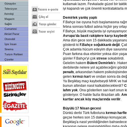
kutlamak lazım. Fevkalade güzel bir taktik
Günaydın
iyi kapandı ve çok önemli kontrataklarla maç
Televizyon
Astroloji
Demirlek
yanlış
yaptı
Magazin
F.Bahçe ise oyuna hızlı başlamasına rağm
Sağlık
fırtına sonrası futbol adına hiçbir şey or
Cumartesi
F.Bahçe, büyük maçlarda iyi oynayamıyor.
Aktüel Pazar
Avrupa'da
basit
rakiplere
karşı
kaybedi
Otomobil
Ama dün gece son 15 dakikada yaşananan
İşte İnsan
gösterdi ki
F.Bahçe
soğukkanlı
değil
. Ça
Çok adamla hücum edeyim diye savunma bo
Sinema
Puan farkına dua etsinler yoksa dün yaş
Turizm Rehberi
günler F.Bahçe'yi çok
strese
sokabilirdi.
Çizerler
Gelelim hakem
Bülent
Demirlek
'e. Hake
derbilerde nelere yol açabileceğini görd
penaltı
, arkasından hakem psikolojisinden 
gelen
kırmızı
kart
ve ondan sonra da değ
Ya Beşiktaş maçı kaybetseydi MHK ve ha
bunun altından nasıl kalkabileceklerdi?
C
lafım
yok
. Ona gösterilen sarı kart onun k
gösteriyor. O halde fazla itirazdan attı.
Am
kartlar
ancak
köy
maçlarında
verilir
.
Büyülü
17
Nisan
gecesi
Dünkü derbi Türk futboluna
kırmızı
harfle
geçse herkes son 15 dakikayı konuşacak. 
Beşiktaş'a nasıl yenildiğinden bahsedece
kararının nelere malolabildiğini daha doğ