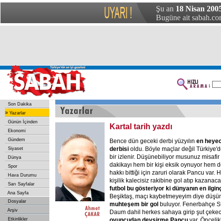
Şu an
18 Nisan 2005
Bugüne ait sabah.com
Son Dakika
»
Yazarlar
Günün İçinden
Kartal tarih yazdı
Ekonomi
Gündem
Bence dün geceki derbi yüzyılın
en
heyec
derbisi
oldu. Böyle maçlar değil Türkiye'd
Siyaset
bir izlenir. Düşünebiliyor musunuz misafir
Dünya
dakikayı hem bir kişi eksik oynuyor hem d
Spor
hakkı bittiği için zaruri olarak Pancu var.
Hava Durumu
kişilik kalecisiz rakibine gol atıp kazana
Sarı Sayfalar
futbol
bu
gösteriyor
ki
dünyanın
en
ilgin
Ana Sayfa
Beşiktaş, maçı kaybetmeyeyim diye düşü
Dosyalar
muhteşem
bir
gol
buluyor. Fenerbahçe S
Arşiv
Daum dahil herkes sahaya girip şut çeke
Etkinlikler
oyuncudan
devşirme
Pancu
var. Öncelik