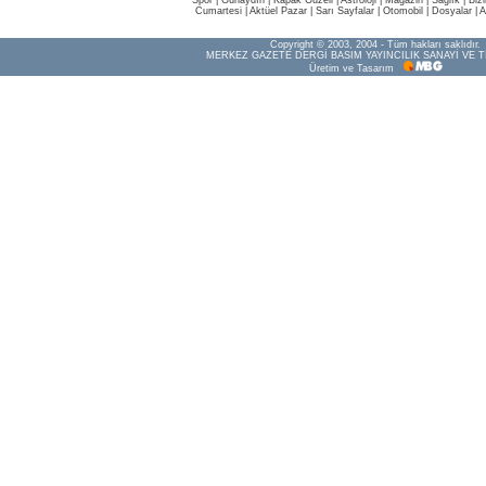
Spor
|
Günaydın
|
Kapak Güzeli
|
Astroloji
|
Magazin
|
Sağlık
|
Biz
Cumartesi
|
Aktüel Pazar
|
Sarı Sayfalar
|
Otomobil
|
Dosyalar
|
A
Copyright © 2003, 2004 - Tüm hakları saklıdır.
MERKEZ GAZETE DERGİ BASIM YAYINCILIK SANAYİ VE T
Üretim ve Tasarım