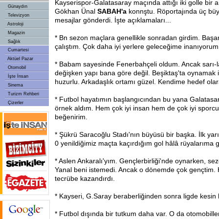
Kayserispor-Galatasaray maçında attığı iki golle bir 
Günaydın
Gökhan Ünal
SABAH'a
konnştu. Röportajında üç büy
Televizyon
mesajlar gönderdi. İşte açıklamaları...
Astroloji
Magazin
* Bn sezon maçlara genellikle sonradan girdim. Başarı
Sağlık
çalıştım. Çok daha iyi yerlere geleceğime inanıyorum
Cumartesi
Aktüel Pazar
* Babam sayesinde Fenerbahçeli oldum. Ancak sarı-lac
Otomobil
değişken yapı bana göre değil. Beşiktaş'ta oynamak 
İşte İnsan
huzurlu. Arkadaşlık ortamı güzel. Kendime hedef olar
Sinema
Turizm Rehberi
* Futbol hayatımın başlangıcından bu yana Galatasa
Çizerler
örnek aldım. Hem çok iyi insan hem de çok iyi sporcu
beğenirim.
* Şükrü Saracoğlu Stadı'nın büyüsü bir başka. İlk ya
0 yenildiğimiz maçta kaçırdığım gol hâlâ rüyalarıma gi
* Aslen Ankaralı'yım. Gençlerbirliği'nde oynarken, s
Yanal beni istemedi. Ancak o dönemde çok gençtim. 
tecrübe kazandırdı.
* Kayseri, G.Saray beraberliğinden sonra ligde kesin k
* Futbol dışında bir tutkum daha var. O da otomobiller