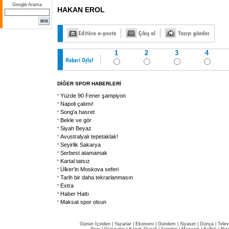
Google Arama
HAKAN EROL
1
2
3
4
DİĞER SPOR HABERLERİ
Yüzde 90 Fener şampiyon
Napoli çalımı!
Song'a hasret
Bekle ve gör
Siyah Beyaz
Avustralyalı tepetaklak!
Seyirlik Sakarya
Serbest atamamak
Kartal tatsız
Ülker'in Moskova seferi
Tarih bir daha tekrarlanmasın
Extra
Haber Hattı
Maksat spor olsun
Günün İçinden
|
Yazarlar
|
Ekonomi
|
Gündem
|
Siyaset
|
Dünya |
Telev