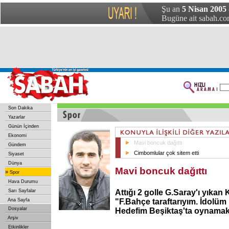
Şu an
5 Nisan 2005 
Bugüne ait sabah.com
Son Dakika
Yazarlar
Günün İçinden
Ekonomi
Mavi boncuk dağıttı
Gündem
Cimbomlular çok sitem etti
Siyaset
Dünya
Mavi boncuk dağıttı
»
Spor
Hava Durumu
Sarı Sayfalar
Attığı 2 golle G.Saray'ı yıkan
Ana Sayfa
"F.Bahçe taraftarıyım. İdolü
Dosyalar
Hedefim Beşiktaş'ta oynamak
Arşiv
Etkinlikler