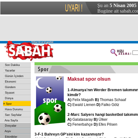
Şu an
5 Nisan 2005 
Bugüne ait sabah.com
Son Dakika
Yazarlar
Günün İçinden
Maksat spor olsun
Ekonomi
Gündem
1-Almanya'nın Werder Bremen takımının 
Siyaset
kimdir?
Dünya
A)
Felix Magath
B)
Thomas Schaaf
»
Spor
C)
Ewald Lienen
D)
Falko Götz
Hava Durumu
2-Marc Salyers hangi basketbol takımı
Sarı Sayfalar
A)
Galatasaray
B)
Ülker
Ana Sayfa
C)
Fenerbahçe
D)
Efes Pilsen
Dosyalar
Arşiv
3-F-1 Bahreyn GP'sini kim kazanmıştır?
Etkinlikler