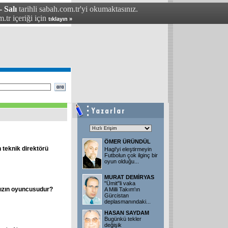
- Salı
tarihli sabah.com.tr'yi okumaktasınız.
.tr içeriği için
tıklayın »
ÖMER ÜRÜNDÜL
teknik direktörü
Hagi'yi eleştirmeyin
Futbolun çok ilginç bir
oyun olduğu...
MURAT DEMİRYAS
"Ümit"li vaka
mızın oyuncusudur?
A Milli Takım'ın
Gürcistan
deplasmanındaki...
HASAN SAYDAM
Bugünkü tekler
değişik