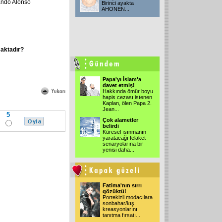
ndo Alonso
Birinci ayakta
AHONEN...
maktadır?
Papa'yı İslam'a
davet etmiş!
Hakkında ömür boyu
hapis cezası istenen
Kaplan, ölen Papa 2.
Jean...
5
Çok alametler
belirdi
Küresel ısınmanın
yaratacağı felaket
senaryolarına bir
yenisi daha...
Fatima'nın sırrı
gözüktü!
Portekizli modacılara
sonbahar/kış
kreasyonlarını
tanıtma fırsatı...