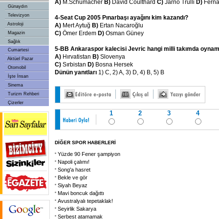
A)
M.Schumacher
B)
David Coulthard
C)
Jarno Trulli
D)
Ferna
Günaydın
Televizyon
4-Seat Cup 2005 Pınarbaşı ayağını kim kazandı?
Astroloji
A)
Mert Aytuğ
B)
Ertan Nacaroğlu
C)
Ömer Erdem
D)
Osman Güney
Magazin
Sağlık
5-BB Ankaraspor kalecisi Jevric hangi milli takımda oyna
Cumartesi
A)
Hırvatistan
B)
Slovenya
Aktüel Pazar
C)
Sırbistan
D)
Bosna Hersek
Otomobil
Dünün yanıtları
1) C, 2) A, 3) D, 4) B, 5) B
İşte İnsan
Sinema
Turizm Rehberi
Çizerler
1
2
3
4
DİĞER SPOR HABERLERİ
Yüzde 90 Fener şampiyon
Napoli çalımı!
Song'a hasret
Bekle ve gör
Siyah Beyaz
Mavi boncuk dağıttı
Avustralyalı tepetaklak!
Seyirlik Sakarya
Serbest atamamak