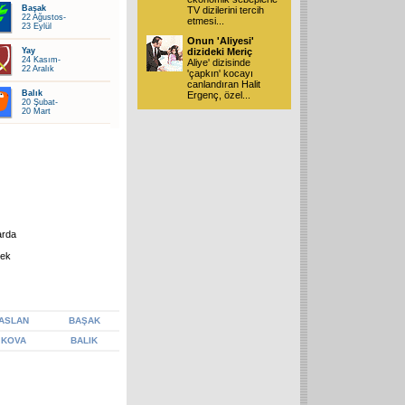
Başak
TV dizilerini tercih
22 Ağustos-
etmesi
...
23 Eylül
Onun 'Aliyesi'
Yay
dizideki Meriç
24 Kasım-
Aliye' dizisinde
22 Aralık
'çapkın' kocayı
canlandıran Halit
Balık
Ergenç, özel
...
20 Şubat-
20 Mart
arda
sek
ASLAN
BAŞAK
KOVA
BALIK