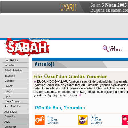
Şu an
5 Nisan 2005 
Bugüne ait sabah.com
Son Dakika
Yazarlar
Günün İçinden
Ekonomi
Gündem
BUGÜN DOĞANLAR: Ayni çerçeve içinde bulundukları insanlarla 
uyumları; onlar için bir yaşam tarzıdır. Özellikle; yapılan aktivitelerin
Siyaset
gelen kişileri ile, dürüstlük temelinde sürdürdükleri iyi ilişkiler, onları
Dünya
stratejik anlamda ön planda tutar. Karşı cinsle olan ilişkilerinde, mant
yürütemediği zayıf anları olabilir.
Spor
Hava Durumu
Sarı Sayfalar
Ana Sayfa
Dosyalar
Koç
Boğa
21 Mart-
21 Nisan-
Arşiv
20 Nisan
21 Mayıs
Etkinlikler