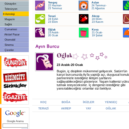
Yengeç
Aslan
Günaydın
22 Haziran-
24 Temmuz-
23 Temmuz
21 Ağustos
Televizyon
»
Astroloji
Terazi
Akrep
24 Eylül-
24 Ekim-
Magazin
23 Ekim
23 Kasım
Sağlık
Cumartesi
Oğlak
Kova
23 Aralık-
21 Ocak-
Aktüel Pazar
20 Ocak
19 Şubat
Otomobil
Sinema
Çizerler
23 Aralık-20 Ocak
Bugün, iç disiplinin mükemmel gelişecek. Satürn'ün
karşıt burcunuzda Ay'la yaptığı açı, duygusal konul
partnerinizle istediğiniz iletişim şartlarını
sağlayabileceğinizi gösteriyor. Yaşam kalitenizi yük
tutmak isteyeceksiniz. İç dengenizi istediğiniz gibi
yansıtabileceğiniz ortamlar sizi bekliyor.
KOÇ
BOĞA
İKİZLER
YENGEÇ
TERAZİ
AKREP
YAY
OĞLAK
Google Arama