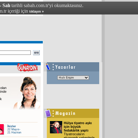
- Salı
tarihli sabah.com.tr'yi okumaktasınız.
.tr içeriği için
tıklayın »
olan
 önde
ık
Hülya tiyatro aşkı
İkizler
için büyük
22 Mayıs-
fedakârlık yaptı
21 Haziran
Tiyatrocuların
ekonomik sebeplerle