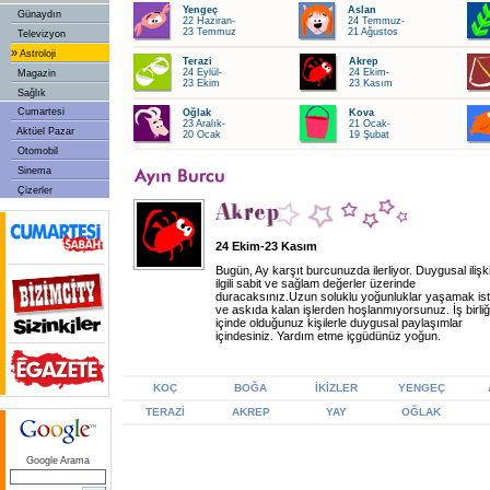
Yengeç
Aslan
Günaydın
22 Haziran-
24 Temmuz-
23 Temmuz
21 Ağustos
Televizyon
»
Astroloji
Terazi
Akrep
24 Eylül-
24 Ekim-
Magazin
23 Ekim
23 Kasım
Sağlık
Cumartesi
Oğlak
Kova
23 Aralık-
21 Ocak-
Aktüel Pazar
20 Ocak
19 Şubat
Otomobil
Sinema
Çizerler
24 Ekim-23 Kasım
Bugün, Ay karşıt burcunuzda ilerliyor. Duygusal ilişki
ilgili sabit ve sağlam değerler üzerinde
duracaksınız.Uzun soluklu yoğunluklar yaşamak ist
ve askıda kalan işlerden hoşlanmıyorsunuz. İş birliğ
içinde olduğunuz kişilerle duygusal paylaşımlar
içindesiniz. Yardım etme içgüdünüz yoğun.
KOÇ
BOĞA
İKİZLER
YENGEÇ
TERAZİ
AKREP
YAY
OĞLAK
Google Arama