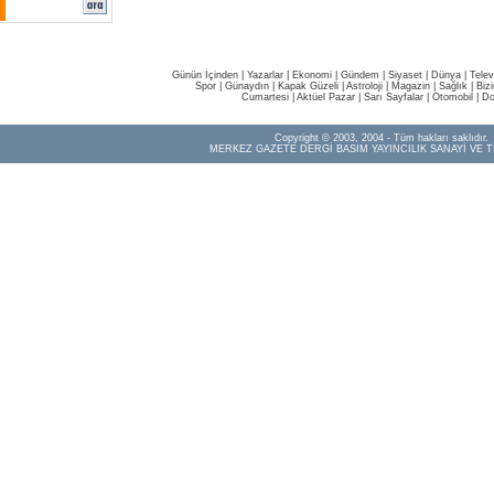
Günün İçinden
|
Yazarlar
|
Ekonomi
|
Gündem
|
Siyaset
|
Dünya |
Telev
Spor
|
Günaydın
|
Kapak Güzeli
|
Astroloji
|
Magazin
|
Sağlık
|
Biz
Cumartesi
|
Aktüel Pazar
|
Sarı Sayfalar
|
Otomobil
|
Do
Copyright © 2003, 2004 - Tüm hakları saklıdır.
MERKEZ GAZETE DERGİ BASIM YAYINCILIK SANAYİ VE T