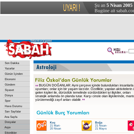
Şu an
5 Nisan 2005 
Bugüne ait sabah.com
Son Dakika
Yazarlar
Günün İçinden
Ekonomi
Gündem
BUGÜN DOĞANLAR: Ayni çerçeve içinde bulundukları insanlarla 
uyumları; onlar için bir yaşam tarzıdır. Özellikle; yapılan aktivitelerin
Siyaset
gelen kişileri ile, dürüstlük temelinde sürdürdükleri iyi ilişkiler, onları
Dünya
stratejik anlamda ön planda tutar. Karşı cinsle olan ilişkilerinde, mant
yürütemediği zayıf anları olabilir.
Spor
Hava Durumu
Sarı Sayfalar
Ana Sayfa
Dosyalar
Koç
Boğa
21 Mart-
21 Nisan-
Arşiv
20 Nisan
21 Mayıs
Etkinlikler