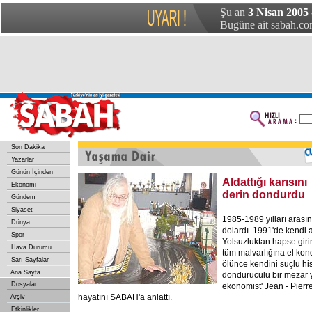
Şu an
3 Nisan 2005 
Bugüne ait sabah.com
Son Dakika
Yazarlar
Günün İçinden
Aldattığı karısını
Ekonomi
derin dondurdu
Gündem
Siyaset
1985-1989 yılları arası
Dünya
dolardı. 1991'de kendi a
Spor
Yolsuzluktan hapse girin
Hava Durumu
tüm malvarlığına el kondu
Sarı Sayfalar
ölünce kendini suçlu his
Ana Sayfa
donduruculu bir mezar ya
Dosyalar
ekonomist' Jean - Pierr
hayatını SABAH'a anlattı.
Arşiv
Etkinlikler