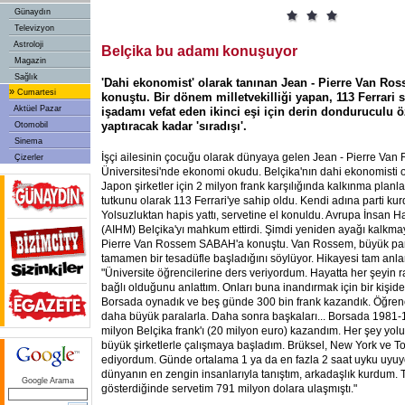
Günaydın
Televizyon
Astroloji
Belçika bu adamı konuşuyor
Magazin
Sağlık
'Dahi ekonomist' olarak tanınan Jean - Pierre Van R
»
Cumartesi
konuştu. Bir dönem milletvekilliği yapan, 113 Ferrari s
Aktüel Pazar
işadamı vefat eden ikinci eşi için derin donduruculu ö
yaptıracak kadar 'sıradışı'.
Otomobil
Sinema
İşçi ailesinin çocuğu olarak dünyaya gelen Jean - Pierre Van
Çizerler
Üniversitesi'nde ekonomi okudu. Belçika'nın dahi ekonomisti o
Japon şirketler için 2 milyon frank karşılığında kalkınma planla
tutkunu olarak 113 Ferrari'ye sahip oldu. Kendi adına parti kurd
Yolsuzluktan hapis yattı, servetine el konuldu. Avrupa İnsan 
(AIHM) Belçika'yı mahkum ettirdi. Şimdi yeniden ayağı kalkma
Pierre Van Rossem SABAH'a konuştu. Van Rossem, büyük pa
tamamen bir tesadüfle başladığını söylüyor. Hikayesi tam anlam
"Üniversite öğrencilerine ders veriyordum. Hayatta her şeyin
bağlı olduğunu anlattım. Onları buna inandırmak için bir kişide
Borsada oynadık ve beş günde 300 bin frank kazandık. Öğrencil
daha büyük paralarla. Daha sonra başkaları... Borsada 1981-1
milyon Belçika frank'ı (20 milyon euro) kazandım. Her şey yo
büyük şirketlerle çalışmaya başladım. Brüksel, New York ve To
ediyordum. Günde ortalama 1 ya da en fazla 2 saat uyku uyuy
dünyanın en zengin insanlarıyla tanıştım, arkadaşlık kurdum. T
Google Arama
gösterdiğinde servetim 791 milyon dolara ulaşmıştı."