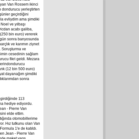
ayan Van Rossem ikinci
in dondurucu yerleştirten
günler geçirdiğini
ımla evliydim ama şimdiki
 Noel ve yılbaşı
vicdan acabı galiba,
 (250 bin euro) vererek
3 gün sonra banyosunda
arçlık ve karımın ziynet
ı. Soruşturma ve
şimin cesedinin sağlam
rucu fikri geldi. Mezara
e derindondurucu
rank (12 bin 500 euro)
yat dayanağım şimdiki
dıklarımdan sonra
 girdiğinde 113
ına hediye ediyordu.
ean - Pierre Van
ni elde ettim.
attığında otomobillerime
yor. Hız tutkunu olan Van
Formula 1'e de katıldı.
yen Jean - Pierre Van
inde maket yarış