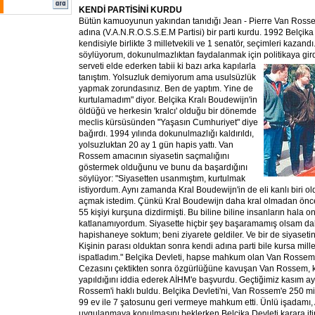
KENDİ PARTİSİNİ KURDU
Bütün kamuoyunun yakından tanıdığı Jean - Pierre Van Rosse
adına (V.A.N.R.O.S.S.E.M Partisi) bir parti kurdu. 1992 Belçik
kendisiyle birlikte 3 milletvekili ve 1 senatör, seçimleri kazan
söylüyorum, dokunulmazlıktan faydalanmak için politikaya
gir
serveti elde ederken tabii ki bazı arka kapılarla
tanıştım. Yolsuzluk demiyorum ama usulsüzlük
yapmak zorundasınız. Ben de yaptım. Yine de
kurtulamadım" diyor. Belçika Kralı Boudewijn'in
öldüğü ve herkesin 'kralcı' olduğu bir dönemde
meclis kürsüsünden "Yaşasın Cumhuriyet" diye
bağırdı. 1994 yılında dokunulmazlığı kaldırıldı,
yolsuzluktan 20 ay 1 gün hapis yattı. Van
Rossem amacının siyasetin saçmalığını
göstermek olduğunu ve bunu da başardığını
söylüyor: "Siyasetten usanmıştım, kurtulmak
istiyordum. Aynı zamanda Kral Boudewijn'in de eli kanlı biri o
açmak istedim. Çünkü Kral Boudewijn daha kral olmadan önc
55 kişiyi kurşuna dizdirmişti. Bu biline biline insanların hala o
katlanamıyordum. Siyasette hiçbir şey başaramamış olsam dahi
hapishaneye soktum; beni ziyarete geldiler. Ve bir de siyaseti
Kişinin parası olduktan sonra kendi adına parti bile kursa mille
ispatladım." Belçika Devleti, hapse mahkum olan Van Rossem'i
Cezasını çektikten sonra özgürlüğüne kavuşan Van Rossem, k
yapıldığını iddia ederek AİHM'e başvurdu. Geçtiğimiz kasım a
Rossem'i haklı buldu. Belçika Devleti'ni, Van Rossem'e 250 mil
99 ev ile 7 şatosunu geri vermeye mahkum etti. Ünlü işadamı, 
uygulanmaya konulmasını beklerken Belçika Devleti karara itir