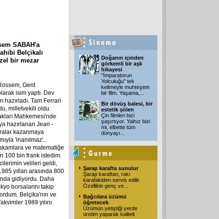
ossem SABAH'a
ahibi Belçikalı
Doğanın içinden
zel bir mezar
görkemli bir aşk
hikayesi
"İmparatorun
Yolculuğu" tek
 Rossem, Gent
kelimeyle muhteşem
larak isim yaptı. Dev
bir film. Yaşama,
...
rı hazırladı. Tam Ferrari
Bir dövüş balesi, bir
u, milletvekili oldu.
estetik şölen
Çin filmleri bizi
Hakları Mahkemesi'nde
şaşırtıyor. Yalnız bizi
ya hazırlanan Jean -
mi, elbette tüm
ralar kazanmaya
dünyayı
...
ıyla 'inanılmaz'...
 rakamlara ve matematiğe
n 100 bin frank istedim.
erimin velileri geldi,
Şarap karafta sunulur
985 yılları arasında 800
Şarap karaftan, rakı
lunda gidiyordu. Daha
karafakiden servis edilir.
Özellikle genç ve
...
kyo borsalarını takip
ordum. Belçika'nın ve
Bağcılara üzümü
akvimler 1989 yılını
öğretecek
Üzümün yetiştiği yerde
üretim yaparak kaliteli