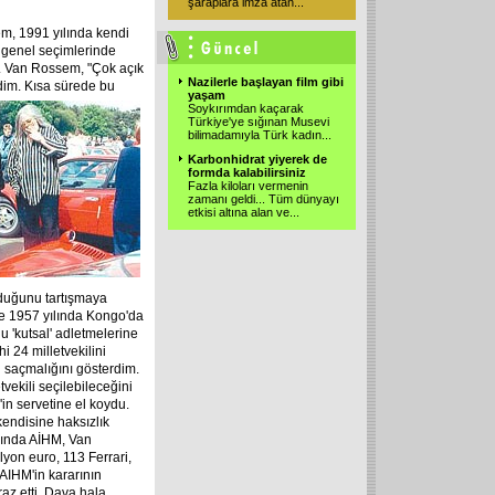
şaraplara imza atan
...
m, 1991 yılında kendi
a genel seçimlerinde
dı. Van Rossem, "Çok açık
Nazilerle başlayan film gibi
dim. Kısa sürede bu
yaşam
Soykırımdan kaçarak
Türkiye'ye sığınan Musevi
bilimadamıyla Türk kadın
...
Karbonhidrat yiyerek de
formda kalabilirsiniz
Fazla kiloları vermenin
zamanı geldi... Tüm dünyayı
etkisi altına alan ve
...
lduğunu tartışmaya
e 1957 yılında Kongo'da
nu 'kutsal' adletmelerine
 24 milletvekilini
n saçmalığını gösterdim.
tvekili seçilebileceğini
n servetine el koydu.
endisine haksızlık
yında AİHM, Van
yon euro, 113 Ferrari,
AIHM'in kararının
az etti. Dava hala