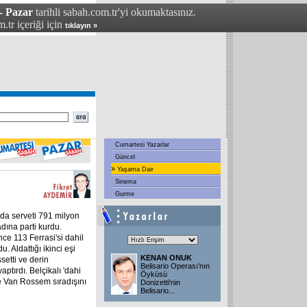
- Pazar
tarihli sabah.com.tr'yi okumaktasınız.
.tr içeriği için
tıklayın »
Cumartesi Yazarlar
Güncel
»
Yaşama Dair
Sinema
Gurme
nda serveti 791 milyon
dına parti kurdu.
ce 113 Ferrasi'si dahil
. Aldattığı ikinci eşi
KENAN ONUK
setti ve derin
Belisario Operası'nın
ptırdı. Belçikalı 'dahi
Öyküsü
e Van Rossem sıradışını
Donizetti'nin
Belisario
...