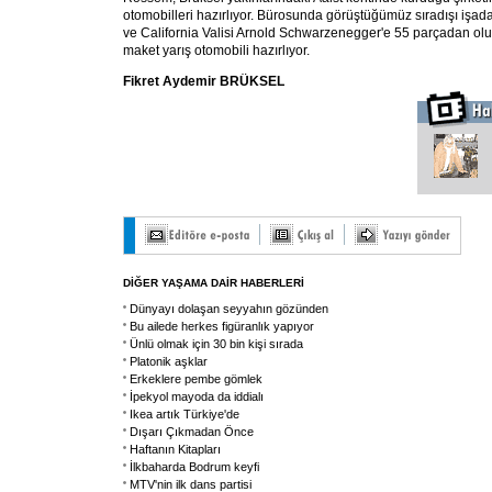
otomobilleri hazırlıyor. Bürosunda görüştüğümüz sıradışı işadamı
ve California Valisi Arnold Schwarzenegger'e 55 parçadan olu
maket yarış otomobili hazırlıyor.
Fikret Aydemir BRÜKSEL
DİĞER YAŞAMA DAİR HABERLERİ
Dünyayı dolaşan seyyahın gözünden
Bu ailede herkes figüranlık yapıyor
Ünlü olmak için 30 bin kişi sırada
Platonik aşklar
Erkeklere pembe gömlek
İpekyol mayoda da iddialı
Ikea artık Türkiye'de
Dışarı Çıkmadan Önce
Haftanın Kitapları
İlkbaharda Bodrum keyfi
MTV'nin ilk dans partisi