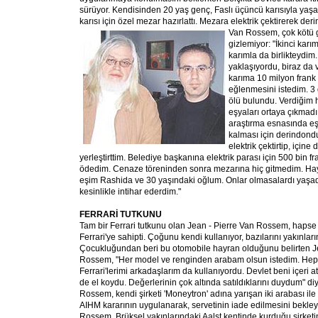
sürüyor. Kendisinden 20 yaş genç, Faslı üçüncü karısıyla yaş
karısı için özel mezar hazırlattı. Mezara elektrik çektirerek der
Van Rossem, çok kötü
gizlemiyor: "İkinci kar
karımla da birlikteydim.
yaklaşıyordu, biraz da 
karıma 10 milyon frank
eğlenmesini istedim. 
ölü bulundu. Verdiğim h
eşyaları ortaya çıkmad
araştırma esnasında e
kalması için derindondu
elektrik çektirtip, için
yerleştirttim. Belediye başkanına elektrik parası için 500 bin f
ödedim. Cenaze töreninden sonra mezarına hiç gitmedim. Ha
eşim Rashida ve 30 yaşındaki oğlum. Onlar olmasalardı yaşa
kesinlikle intihar ederdim."
FERRARİ TUTKUNU
Tam bir Ferrari tutkunu olan Jean - Pierre Van Rossem, hapse
Ferrari'ye sahipti. Çoğunu kendi kullanıyor, bazılarını yakınlar
Çocukluğundan beri bu otomobile hayran olduğunu belirten J
Rossem, "Her model ve renginden arabam olsun istedim. Hepsi
Ferrari'lerimi arkadaşlarım da kullanıyordu. Devlet beni içeri 
de el koydu. Değerlerinin çok altında satıldıklarını duydum" di
Rossem, kendi şirketi 'Moneytron' adına yarışan iki arabası ile 
AIHM kararının uygulanarak, servetinin iade edilmesini bekle
Rossem, Brüksel yakınlarındaki Aalst kentinde kurduğu şirket