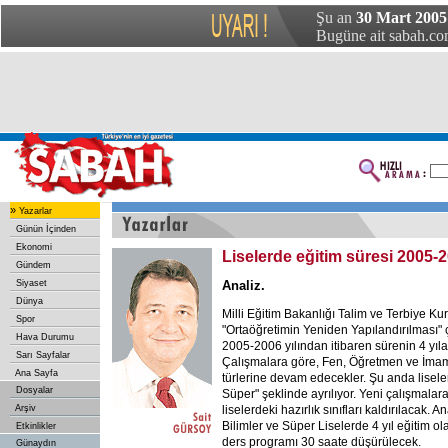
Şu an
30 Mart 2005
Bugüne ait sabah.com
»
Yazarlar
Günün İçinden
Ekonomi
Liselerde eğitim süresi 2005-
Gündem
Siyaset
Analiz.
Dünya
Milli Eğitim Bakanlığı Talim ve Terbiye Ku
Spor
"Ortaöğretimin Yeniden Yapılandırılması" 
Hava Durumu
2005-2006 yılından itibaren sürenin 4 yıla ç
Sarı Sayfalar
Çalışmalara göre, Fen, Öğretmen ve İmam
Ana Sayfa
türlerine devam edecekler. Şu anda liseler
Dosyalar
Süper" şeklinde ayrılıyor. Yeni çalışmala
Arşiv
liselerdeki hazırlık sınıfları kaldırılacak. 
Bilimler ve Süper Liselerde 4 yıl eğitim ol
Etkinlikler
ders programı 30 saate düşürülecek.
Günaydın