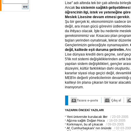
Lise" adı altında tek bir çatı altında birleş
Ancak
bu
sistemin
sağlıklı
gelişebilmesi
öğrencinin
ilgi,
istek
ve
yeteneğine
göre
Meslek
Lisesine
devam
etmesi
gerekir.
Şu bir gerçek ki, ekonomimizin sadece ün
değil, ara insan gücü görevini üstlenebil
da ihtiyacı olacak. İşte bu nedenle meslek
gereksinimimiz var. Kısacası plan progr
taşları yerinden oynatırsak, tekrar düzenle
Gençlerimizin geleceğiyle oynamayalım.
değil,
kalitede
eşit
duruma
getirelim.
Anc
Lise dünyası kredili ders geçme, sınıf geç
5'lik not sistemi değişikliklerinden artık bık
yapılan sistem değişiklikleri, gençler aras
düzeyini, kültür farklılıkları dahi oluştur
kararlar siyasi olup geçici değil, devamlı
MEB'in değerli yöneticilerinin devamlılığı
kaliteyi ön plana çıkaran bir karar alacak
inanıyorum.
YAZARIN ÖNCEKİ YAZILARI
Yeni üniversite kurulacak iller
/ 23-03-2005
Ağzına sağlık Doğan Hoca
/ 16-03-2005
Korkmayın, bu af çıkacak
/ 09-03-2005
Af, Cumhurbaşkanı' nın önünde
/ 02-03-200