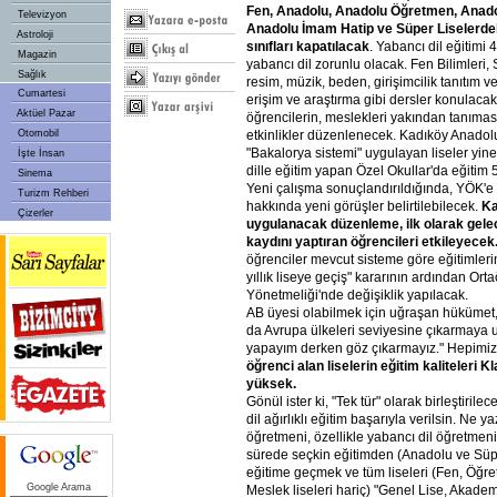
Fen,
Anadolu,
Anadolu
Öğretmen,
Anad
Televizyon
Anadolu
İmam
Hatip
ve
Süper
Liselerde
Astroloji
sınıfları
kapatılacak
. Yabancı dil eğitimi 4
Magazin
yabancı dil zorunlu olacak. Fen Bilimleri, S
Sağlık
resim, müzik, beden, girişimcilik tanıtım v
Cumartesi
erişim ve araştırma gibi dersler konulaca
Aktüel Pazar
öğrencilerin, meslekleri yakından tanıma
Otomobil
etkinlikler düzenlenecek. Kadıköy Anadol
"Bakalorya sistemi" uygulayan liseler yine
İşte İnsan
dille eğitim yapan Özel Okullar'da eğitim 5
Sinema
Yeni çalışma sonuçlandırıldığında, YÖK'e ü
Turizm Rehberi
hakkında yeni görüşler belirtilebilecek.
Ka
Çizerler
uygulanacak
düzenleme,
ilk
olarak
gele
kaydını
yaptıran
öğrencileri
etkileyecek
öğrenciler mevcut sisteme göre eğitimler
yıllık liseye geçiş" kararının ardından Or
Yönetmeliği'nde değişiklik yapılacak.
AB üyesi olabilmek için uğraşan hükümet, 
da Avrupa ülkeleri seviyesine çıkarmaya 
yapayım derken göz çıkarmayız." Hepimiz 
öğrenci
alan
liselerin
eğitim
kaliteleri
Kl
yüksek.
Gönül ister ki, "Tek tür" olarak birleştirile
dil ağırlıklı eğitim başarıyla verilsin. Ne 
öğretmeni, özellikle yabancı dil öğretmeni 
sürede seçkin eğitimden (Anadolu ve Süper 
eğitime geçmek ve tüm liseleri (Fen, Öğr
Google Arama
Meslek liseleri hariç) "Genel Lise, Akadem