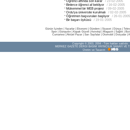
Öğrenci affında son karar
/ 23-02-2005
Binlerce öğrenci af bekliyor
/ 16-02-2005
Mükemmel bir MEB projesi
/ 09-02-2005
Ordu'ya üniversite kurulmalı
/ 02-02-2005
Öğretmen başvuruları başlıyor
/ 26-01-2005
Bir başarı öyküsü
/ 19-01-2005
Günün İçinden
|
Yazarlar
|
Ekonomi
|
Gündem
|
Siyaset
|
Dünya |
Telev
Spor
|
Günaydın
|
Kapak Güzeli
|
Astroloji
|
Magazin
|
Sağlık
|
Biz
Cumartesi
|
Aktüel Pazar
|
Sarı Sayfalar
|
Otomobil
|
Dosyalar
|
A
Copyright © 2003, 2004 - Tüm hakları saklıdır.
MERKEZ GAZETE DERGİ BASIM YAYINCILIK SANAYİ VE T
Üretim ve Tasarım