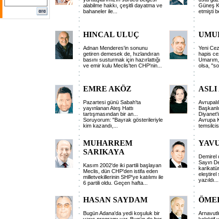
alabilme hakkı, çeşitli dayatma ve
Güneş K
bahaneler ile...
etmişti b
HINCAL ULUÇ
UMU
Adnan Menderes'in sonunu
Yeni Cez
getiren demesek de, hızlandıran
hapis cez
basını susturmak için hazırlattığı
Umarım, 
ve emir kulu Meclis'ten CHP'nin...
olsa, "so
EMRE AKÖZ
ASLI
Pazartesi günü Sabah'ta
Avrupalıl
yayınlanan Ateş Hattı
Başkanlı
tartışmasından bir an...
Diyanet'
Soruyorum: "Bayrak gösterileriyle
Avrupa 
kim kazandı,...
temsilcisi
MUHARREM
YAV
SARIKAYA
Demirel d
Sayın De
Kasım 2002'de iki partili başlayan
karikatü
Meclis, dün CHP'den istifa eden
eleştirel
milletvekillerinin SHP'ye katılımı ile
yazıldı...
6 partili oldu. Geçen hafta...
HASAN SAYDAM
ÖME
Bugün Adana'da yedi koşuluk bir
Arnavutl