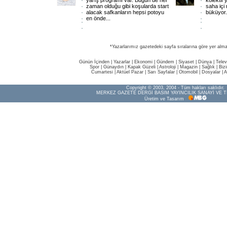
yarış programı var. Bugün de her
kolektif
zaman olduğu gibi koşularda start
saha içi 
alacak safkanların hepsi potoyu
büküyor. 
en önde...
*Yazarlarımız gazetedeki sayfa sıralarına göre yer alma
Günün İçinden
|
Yazarlar
|
Ekonomi
|
Gündem
|
Siyaset
|
Dünya |
Telev
Spor
|
Günaydın
|
Kapak Güzeli
|
Astroloji
|
Magazin
|
Sağlık
|
Biz
Cumartesi
|
Aktüel Pazar
|
Sarı Sayfalar
|
Otomobil
|
Dosyalar
|
A
Copyright © 2003, 2004 - Tüm hakları saklıdır.
MERKEZ GAZETE DERGİ BASIM YAYINCILIK SANAYİ VE T
Üretim ve Tasarım