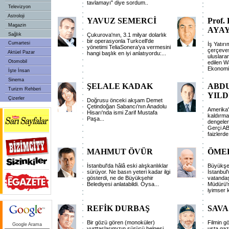
tavlamayı" diye sordum..
Televizyon
Astroloji
YAVUZ SEMERCİ
Prof.
Magazin
AYA
Sağlık
Çukurova'nın, 3.1 milyar dolarlık
bir operasyonla Turkcell'de
Cumartesi
İş Yatırı
yönetimi TeliaSonera'ya vermesini
çerçeve
Aktüel Pazar
hangi başlık en iyi anlatıyordu:...
uluslara
Otomobil
edilen W
Ekonomi.
İşte İnsan
Sinema
ŞELALE KADAK
ABD
Turizm Rehberi
YILD
Çizerler
Doğrusu önceki akşam Demet
Çetindoğan Sabancı'nın Anadolu
Amerika'
Hisarı'nda ismi Zarif Mustafa
kaldırma
Paşa...
dengeler
Gerçi A
faizlerde
MAHMUT ÖVÜR
ÖMER
İstanbul'da hâlâ eski alışkanlıklar
Büyükşehi
sürüyor. Ne basın yeteri kadar ilgi
İstanbul
gösterdi, ne de Büyükşehir
vatandaş
Belediyesi anlatabildi. Oysa...
Müdürü'n
iyimser 
REFİK DURBAŞ
SAVA
Bir gözü gören (monoküler)
Filmin g
Google Arama
yurttaşlarımızın sürücü belgesi
usta gaz