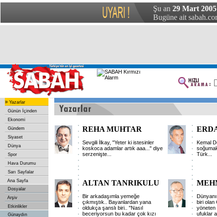
Şu an
29 Mart 2005 
Bugüne ait sabah.com
»
Yazarlar
Günün İçinden
Ekonomi
REHA MUHTAR
ERDA
Gündem
Siyaset
Sevgili İlkay, "Yeter ki istesinler
Kemal De
Dünya
koskoca adamlar artık aaa..." diye
soğumakt
serzenişte...
Türk...
Spor
Hava Durumu
Sarı Sayfalar
Ana Sayfa
ALTAN TANRIKULU
MEH
Dosyalar
Bir arkadaşımla yemeğe
Dünyanın
Arşiv
çıkmıştık.. Bayanlardan yana
biri olan
Etkinlikler
oldukça şanslı biri.. "Nasıl
yöneten 
beceriyorsun bu kadar çok kızı
ufuklar 
Günaydın