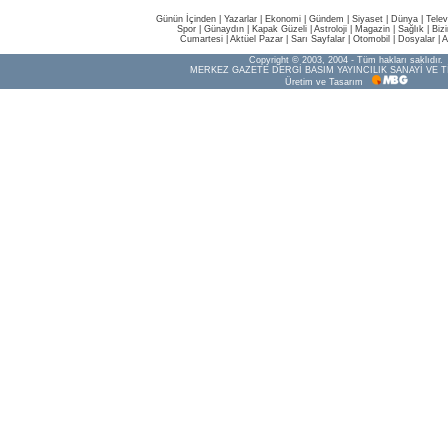
Günün İçinden
|
Yazarlar
|
Ekonomi
|
Gündem
|
Siyaset
|
Dünya |
Telev
Spor
|
Günaydın
|
Kapak Güzeli
|
Astroloji
|
Magazin
|
Sağlık
|
Biz
Cumartesi
|
Aktüel Pazar
|
Sarı Sayfalar
|
Otomobil
|
Dosyalar
|
A
Copyright © 2003, 2004 - Tüm hakları saklıdır.
MERKEZ GAZETE DERGİ BASIM YAYINCILIK SANAYİ VE T
Üretim ve Tasarım