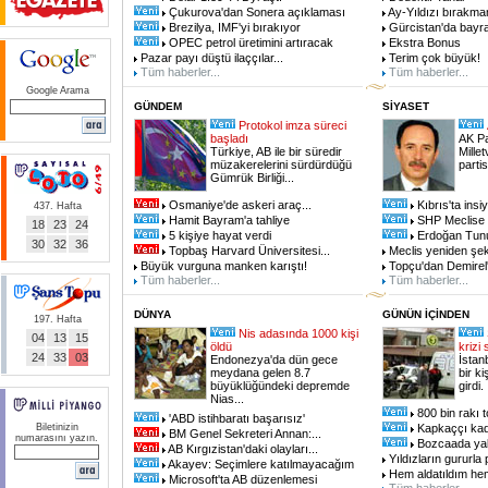
Çukurova'dan Sonera açıklaması
Ay-Yıldızı bırakm
Brezilya, IMF'yi bırakıyor
Gürcistan'da bayrak
OPEC petrol üretimini artıracak
Ekstra Bonus
Pazar payı düştü ilaççılar...
Terim çok büyük!
Tüm haberler...
Tüm haberler...
Google Arama
GÜNDEM
SİYASET
Protokol imza süreci
başladı
AK Pa
Türkiye, AB ile bir süredir
Mille
müzakerelerini sürdürdüğü
partis
Gümrük Birliği...
Osmaniye'de askeri araç...
Kıbrıs'ta insiy
437. Hafta
Hamit Bayram'a tahliye
SHP Meclise g
18
23
24
5 kişiye hayat verdi
Erdoğan Tunu
30
32
36
Topbaş Harvard Üniversitesi...
Meclis yeniden şeki
Büyük vurguna manken karıştı!
Topçu'dan Demirel
Tüm haberler...
Tüm haberler...
DÜNYA
GÜNÜN İÇİNDEN
197. Hafta
Nis adasında 1000 kişi
04
13
15
öldü
krizi
24
33
03
Endonezya'da dün gece
İstan
meydana gelen 8.7
bir ki
büyüklüğündeki depremde
girdi.
Nias...
800 bin rakı to
'ABD istihbaratı başarısız'
Biletinizin
Kapkaççı kad
BM Genel Sekreteri Annan:...
numarasını yazın.
Bozcaada yak
AB Kırgızistan'daki olayları...
Yıldızların gururla p
Akayev: Seçimlere katılmayacağım
Hem aldatıldım hem
Microsoft'ta AB düzenlemesi