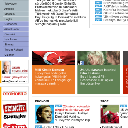
Türkiye, AB ile müzakerelerini
SHP Meclise gird
sürdürdüğü Gümrük Birliği Ek
Televizyon
AKP'de bir istif
Protokol metnine mutabakatını
Astroloji
Kıbrıs'ta insiyati
bildiren mektubu Brüksel'e iletti.
Okulda rehine kr
Türkiye'nin AB Daimi Temsilcisi
Magazin
'20 milyon yoksu
Büyükelçi Oğuz Demiralp'in mektubu
Sağlık
Brezilya, IMF'yi 
AB'ye iletmesiyle protokolle ilgili
süreçte başlamış oldu.
Cumartesi
Aktüel Pazar
Otomobil
İşte İnsan
Sinema
Turizm Rehberi
Çizerler
Milli Kimlik Konusu
24. Uluslararası İstanbul
T
Türkiye'nin önde gelen
Film Festivali
'
hukukçuları 'Milli Kimlik'
Bu yıl İstanbul Film
k
konusunu HPD dergisi için
Festivalinde 160'ı aşkın
g
okur@sabah.com.tr
masaya yatırdı ...
film gösteriliyor
M
a
EKONOMİ
SPOR
'20 milyon yoksulluk
çizgisinin altında yaşıyor'
15. A
Dünya Bankası Türkiye
Şampi
Direktörü Vorking:
Grubu
'Türkiye'de 20 milyon kişi...
Dolar 1.39 YTL'yi aştı
Dedektif Yanal