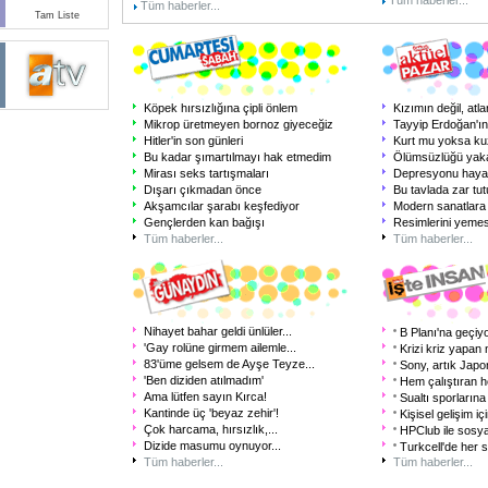
Tüm haberler...
Tüm haberler...
Tam Liste
Köpek hırsızlığına çipli önlem
Kızımın değil, atlar
Mikrop üretmeyen bornoz giyeceğiz
Tayyip Erdoğan'ın
Hitler'in son günleri
Kurt mu yoksa k
Bu kadar şımartılmayı hak etmedim
Ölümsüzlüğü yaka
Mirası seks tartışmaları
Depresyonu hayal
Dışarı çıkmadan önce
Bu tavlada zar tu
Akşamcılar şarabı keşfediyor
Modern sanatlara 
Gençlerden kan bağışı
Resimlerini yemesi
Tüm haberler...
Tüm haberler...
Nihayet bahar geldi ünlüler...
B Planı'na geçiy
'Gay rolüne girmem ailemle...
Krizi kriz yapan 
83'üme gelsem de Ayşe Teyze...
Sony, artık Japon
'Ben diziden atılmadım'
Hem çalıştıran h
Ama lütfen sayın Kırca!
Sualtı sporlarına 
Kantinde üç 'beyaz zehir'!
Kişisel gelişim iç
Çok harcama, hırsızlık,...
HPClub ile sosy
Dizide masumu oynuyor...
Turkcell'de her s
Tüm haberler...
Tüm haberler...