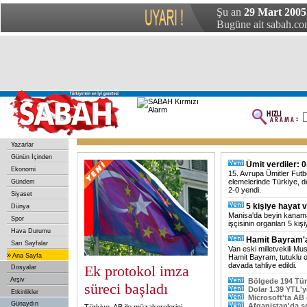
Şu an
29 Mart 2005 
Bugüne ait sabah.com
Yazarlar
Günün İçinden
Ümit verdiler: 0
Ekonomi
15. Avrupa Ümitler Fut
elemelerinde Türkiye, 
Gündem
2-0 yendi.
Siyaset
5 kişiye hayat v
Dünya
Manisa'da beyin kanama
Spor
işçisinin organları 5 kişi
Hava Durumu
Hamit Bayram'a
Sarı Sayfalar
Van eski milletvekili Mu
»
Ana Sayfa
Hamit Bayram, tutuklu o
davada tahliye edildi.
Ek protokol imza
Dosyalar
Arşiv
Bölgede 194 Tür
süreci başladı
Dolar 1.39 YTL'yi
Etkinlikler
Microsoft'ta AB
Günaydın
Afganistan'da se