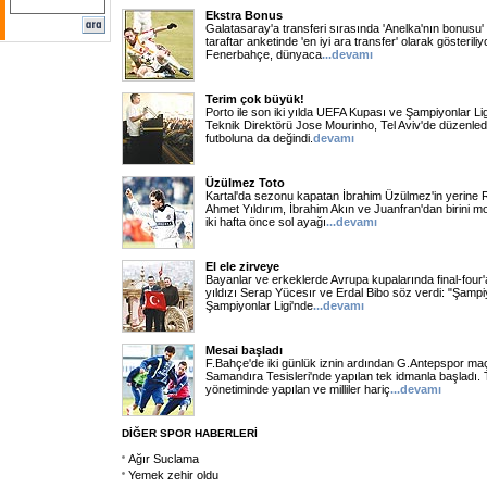
Ekstra Bonus
Galatasaray'a transferi sırasında 'Anelka'nın bonusu'
taraftar anketinde 'en iyi ara transfer' olarak gösterili
Fenerbahçe, dünyaca
...
devamı
Terim çok büyük!
Porto ile son iki yılda UEFA Kupası ve Şampiyonlar Li
Teknik Direktörü Jose Mourinho, Tel Aviv'de düzenledi
futboluna da değindi.
devamı
Üzülmez Toto
Kartal'da sezonu kapatan İbrahim Üzülmez'in yerine 
Ahmet Yıldırım, İbrahim Akın ve Juanfran'dan birini mo
iki hafta önce sol ayağı
...
devamı
El ele zirveye
Bayanlar ve erkeklerde Avrupa kupalarında final-four'
yıldızı Serap Yücesır ve Erdal Bibo söz verdi: "Şampi
Şampiyonlar Ligi'nde
...
devamı
Mesai başladı
F.Bahçe'de iki günlük iznin ardından G.Antepspor maçı
Samandıra Tesisleri'nde yapılan tek idmanla başladı.
yönetiminde yapılan ve milliler hariç
...
devamı
DİĞER SPOR HABERLERİ
Ağır Suclama
Yemek zehir oldu