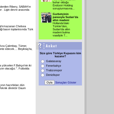
buhar olduğu
Endüstri Holding
 denilen Ribery, SABAH'ın
soruşturmasına...
yor . Ligin devre arasında
Gurbetçinin
parasıyla Sudan'da
altın madeni
Hollanda'daki
gi'ni kazanan Chelsea
Türkler'den,
ği basın toplantısında Türk
Sudan'da altın
madeni bulma
vaadiyle 7...
Rıza Çalımbay, Tümer,
nte edecek.... Beşiktaş'ta,
Size göre Türkiye Kupasını kim
kazanır?
Galatasaray
a yükselen F.Bahçe'nin iki
Fenerbahçe
yon olacağız.". Futbolda
Trabzonspor
Denizlispor
Sonuçları Göster
nın hazırlıkları dün
 Teknik direktör Daum