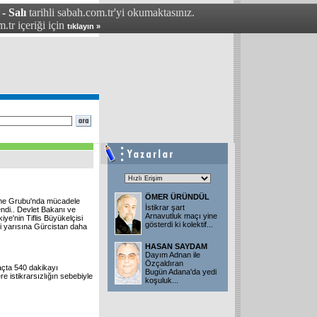
- Salı
tarihli sabah.com.tr'yi okumaktasınız.
.tr içeriği için
tıklayın »
ÖMER ÜRÜNDÜL
eme Grubu'nda mücadele
İstikrar şart
ndi.. Devlet Bakanı ve
Arnavutluk maçı yine
ye'nin Tiflis Büyükelçisi
gösterdi ki kolektif...
ci yarısına Gürcistan daha
HASAN SAYDAM
Dayım Adnan ile
Özçaldıran
açta 540 dakikayı
Bugün Adana'da yedi
e istikrarsızlığın sebebiyle
koşuluk...