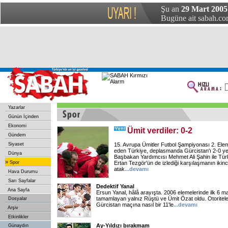
Şu an
29 Mart 2005 
Bugüne ait sabah.com
Yazarlar
Günün İçinden
Ekonomi
Ümit verdiler: 0-2
Gündem
Siyaset
15. Avrupa Ümitler Futbol Şampiyonası 2. El
eden Türkiye, deplasmanda Gürcistan'ı 2-0 ye
Dünya
Başbakan Yardımcısı Mehmet Ali Şahin ile Türki
»
Spor
Ertan Tezgör'ün de izlediği karşılaşmanın ikin
atak
...
devamı
Hava Durumu
Sarı Sayfalar
Dedektif Yanal
Ana Sayfa
Ersun Yanal, hâlâ arayışta. 2006 elemelerinde ilk 6 m
tamamlayan yalnız Rüştü ve Ümit Özat oldu. Otoriteler
Dosyalar
Gürcistan maçına nasıl bir 11'le
...
devamı
Arşiv
Etkinlikler
Ay-Yıldızı bırakmam
Günaydın