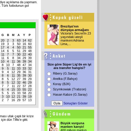
' diye açıklama da yapmam.
 Türk futbolunun gol
Brezilya'nın
dünyaya armağanı
Victoria's Secret'in 23
G
B
M
A
Y
P
yaşındaki ateşli
20
2
3
63
14
62
mankeni Adriana
19
3
3
50
16
60
Lima,...
17
4
4
50
21
55
14
6
5
51
29
48
11
7
7
30
22
40
11
6
8
34
29
39
10
4
11
36
39
34
Size göre Süper Lig'de en iyi
8
10
7
48
47
34
ara transfer hangisi?
9
5
11
33
33
32
9
4
12
29
36
31
Ribery (G.Saray)
8
6
11
35
39
30
Anelka (F.Bahçe)
8
5
12
27
39
29
8
5
12
32
46
29
Koray (BJK)
7
7
11
22
37
28
Szymkowiak (Trabzon)
6
4
15
33
55
22
5
5
15
33
58
20
Hasan Kabze (G.Saray)
3
10
12
21
39
19
2
7
16
29
57
13
Sonuçları Göster
ması ufak çaplı bir krize
in dün Tiflis'e gitti.
Büyük vurguna
manken karıştı!
400 milyon markın