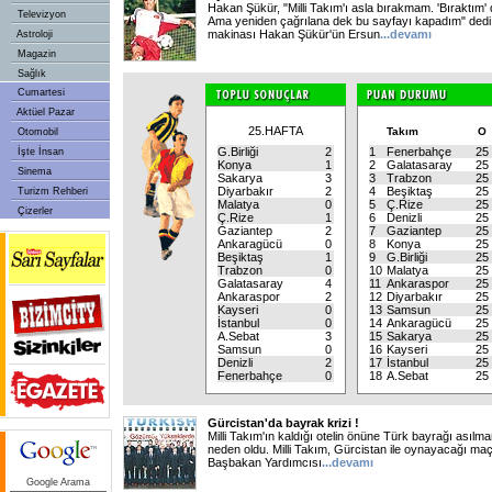
Hakan Şükür, "Milli Takım'ı asla bırakmam. 'Bıraktım
Televizyon
Ama yeniden çağrılana dek bu sayfayı kapadım" dedi.
makinası Hakan Şükür'ün Ersun
...
devamı
Astroloji
Magazin
Sağlık
Cumartesi
Aktüel Pazar
25.HAFTA
Takım
O
Otomobil
G.Birliği
2
1
Fenerbahçe
25
İşte İnsan
Konya
1
2
Galatasaray
25
Sinema
Sakarya
3
3
Trabzon
25
Diyarbakır
2
4
Beşiktaş
25
Turizm Rehberi
Malatya
0
5
Ç.Rize
25
Çizerler
Ç.Rize
1
6
Denizli
25
Gaziantep
2
7
Gaziantep
25
Ankaragücü
0
8
Konya
25
Beşiktaş
1
9
G.Birliği
25
Trabzon
0
10
Malatya
25
Galatasaray
4
11
Ankaraspor
25
Ankaraspor
2
12
Diyarbakır
25
Kayseri
0
13
Samsun
25
İstanbul
0
14
Ankaragücü
25
A.Sebat
3
15
Sakarya
25
Samsun
0
16
Kayseri
25
Denizli
2
17
İstanbul
25
Fenerbahçe
0
18
A.Sebat
25
Gürcistan'da bayrak krizi !
Milli Takım'ın kaldığı otelin önüne Türk bayrağı asılma
neden oldu. Milli Takım, Gürcistan ile oynayacağı maç iç
Başbakan Yardımcısı
...
devamı
Google Arama