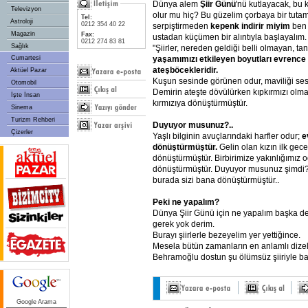
Dünya alem
Şiir
Günü
'nü kutlayacak, bu
Televizyon
olur mu hiç? Bu güzelim çorbaya bir tutam
Tel:
Astroloji
0212 354 40 22
serpiştirmeden
kepenk
indirir
miyim
ben
Magazin
Fax:
ustadan küçümen bir alıntıyla başlayalım.
0212 274 83 81
Sağlık
"Şiirler, nereden geldiği belli olmayan, t
yaşamımızı
etkileyen
boyutları
evrence
Cumartesi
ateşböcekleridir.
Aktüel Pazar
Kuşun sesinde görünen odur, maviliği se
Otomobil
Demirin ateşte dövülürken kıpkırmızı olmas
İşte İnsan
kırmızıya dönüştürmüştür.
Sinema
Turizm Rehberi
Duyuyor
musunuz?..
Çizerler
Yaşlı bilginin avuçlarındaki harfler odur;
e
dönüştürmüştür.
Gelin olan kızın ilk gec
dönüştürmüştür. Birbirimize yakınlığımız 
dönüştürmüştür. Duyuyor musunuz şimdi
burada sizi bana dönüştürmüştür..
Peki
ne
yapalım?
Dünya Şiir Günü için ne yapalım başka de
gerek yok derim.
Burayı şiirlerle bezeyelim yer yettiğince.
Mesela bütün zamanların en anlamlı dizel
Behramoğlu dostun şu ölümsüz şiiriyle ba
Google Arama