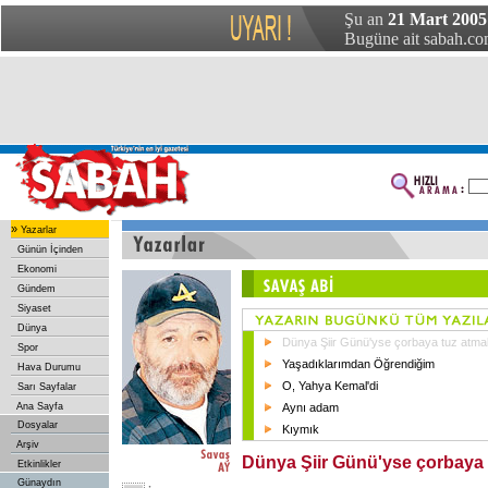
Şu an
21 Mart 2005 
Bugüne ait sabah.com
»
Yazarlar
Günün İçinden
Ekonomi
Gündem
Siyaset
Dünya
Dünya Şiir Günü'yse çorbaya tuz atmak
Spor
Yaşadıklarımdan Öğrendiğim
Hava Durumu
O, Yahya Kemal'di
Sarı Sayfalar
Ana Sayfa
Aynı adam
Dosyalar
Kıymık
Arşiv
Dünya Şiir Günü'yse çorbaya t
Etkinlikler
Günaydın