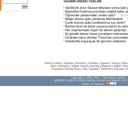
YAZARIN ÖNCEKİ YAZILARI
Vali Bey'le önce Siyaset Meydanı sonra Şah ç
Basketbol Federasyonu'ndan müjdeli haber gel
Öğrenciler jandarmaları neden öptü?
/ 18-0
Meğer dostun gülü yarelemiş Mehmedimi!..
Çevik Kuvvet polisi sevilmiyorsa suç kimin?
Burhan Ayeri de böyle yazarsa batsın bu düny
Her organizmada özgün bir takvim gizliymiş!..
İki gönüllü doktor hasta çocukların kahramanı
Uzaktaki yakın dosttan Tunus'tan yansımalar
İstanbul'da koşarayak bir gecenin anatomisi
Günün İçinden
|
Yazarlar
|
Ekonomi
|
Gündem
|
Siyaset
|
Dünya |
Telev
Spor
|
Günaydın
|
Kapak Güzeli
|
Astroloji
|
Magazin
|
Sağlık
|
Biz
Cumartesi
|
Aktüel Pazar
|
Sarı Sayfalar
|
Otomobil
|
Dosyalar
|
A
Copyright © 2003, 2004 - Tüm hakları saklıdır.
MERKEZ GAZETE DERGİ BASIM YAYINCILIK SANAYİ VE T
Üretim ve Tasarım