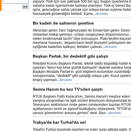
yapıyor. Türk-İş'e üye yaklaşık 500 bin işçi, bugün işyerlerine k
sabaha kadar işyerlerinde kalmayı planlıyor. Türk-iş Genel Başk
işine, geleceğine sahip çıkmak için ortaya konan eyleme bütün
hassasiyeti gösterdiğini bildirdi. Kamu
...
devamı
Bir kadeh de sahtenin şerefine
Atina'dan gelen Yani Yağmuryadis ile Erivan'dan gelen Süren Tat
oralardan kalkıp gelmişiz, ondan vazgeçmeyi düşünmüyoruz. 
elden bırakmamak lazım" diye konuşuyor.. Rakı keyfini kaçıra
meyhane havasını, 'akşamcıların keyif düzeyini' yoklayalım dedi
eşliğinde kadehler kalkıyor, felekten çalınan
...
devamı
Başkan Parlak, bir dedektif gibi çalıştı
Rekabet Kurulu Başkanı Parlak, teknik takibi başlattığı halde 
uyarıları "ikinci kişi bilse gizlilik kalmazdı" diyerek yanıtsız bı
Başkanı Mustafa Parlak'ın, gizli bilgilerin kurumdan sızdırıldığı
soruşturmada, "dedektif" gibi çalıştığı ortaya çıktı. Kurul üyel
birşey yapmayı
...
devamı
Semra Hanım bu kez TV'cileri çarptı
RTÜK Başkanı Fatih Karaca'nın, Semra Hanım'ı meşhur eden g
yarışma programları ile ilgili sözleri televizyon dünyasındaki tat
Televizyon sektörünün önde gelen isimlerinden bazıları RTÜK
açıklamasını sinirli ve agresif bulduğunu söyleyerek; "RTÜK'ün
sansür görevlerinin arasına girmez" dedi. Bazı
...
devamı
Trakya'da kar Turhal'da sel
Tokat'ın Turhal ilçesinde işyerleri ve evler sular altında kaldı. 