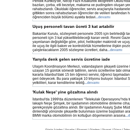
Pendik Kurtköy'de, Necip Fazıl Kısakürek İlköğretim Okulu'nd
bazıları, çorba, etli bezelye, makarna ve pudingden oluşan y
rahatsızlandı. Okuldaki öğrenciler, servis araçlarıyla hastaneler
gittikten sonra rahatsızlanan öğrenciler de velileri tarafından
öğrenciden büyük bölümü ayakta tedavi
...
devamı
Uçuş personeli tavan ücreti 3 kat artabilir
Bakanlar Kurulu, sözleşmeli personele 2005 için belirlediği ta
personeli için 3 kat yükseltilebileceği kararı verdi. Resmi Gaz
yayınlanan değişikliğe göre, pilot, helikopter makinisti ve uçuş
ile uçuş ile ilgili bakım ve kontrolörlük hizmetlerine ilişkin poz
çalıştırılacakların 2005 sözleşme ücretleri, daha
...
devamı
Yarıyıla denk gelen servis ücretine iade
Ulaşım Koordinasyon Merkezi, vatandaşların şikayeti üzerine 
uzayan 15 günlük sömestr tatilinin, servis ücretlerine tabi olm
kararla İstanbul'daki 15 bin öğrenci servisi, öğrenci taşımadan 
geri ödeyecek. Bu para yaklaşık 10 trilyonu buluyor. İstanbul S
yetkilileri, karar kendilerine tebliğ
...
devamı
'Kulak Neşe' yine gözaltına alındı
İstanbul'da 1999'da düzenlenen "Telekulak Operasyonu"nda t
lakaplı Neşe Şimşek, bir işadamının otomobiline dinleme cihazı
gerekçesiyle gözaltına alındı. Bir işadamının Asayiş Şube Mü
dinlendiği yönünde şikayette bulunması üzerine başlatılan ar
BMW marka otomobilinin ön koltuğun döşemesinin arasına
...
d
Günün İçinden
|
Yazarlar
|
Ekonomi
|
Gündem
|
Siyaset
|
Dünya |
Telev