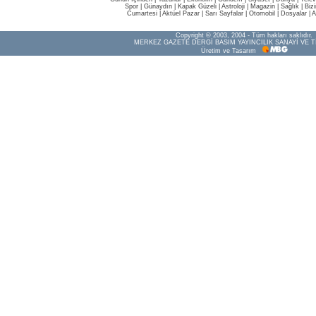
Spor
|
Günaydın
|
Kapak Güzeli
|
Astroloji
|
Magazin
|
Sağlık
|
Biz
Cumartesi
|
Aktüel Pazar
|
Sarı Sayfalar
|
Otomobil
|
Dosyalar
|
A
Copyright © 2003, 2004 - Tüm hakları saklıdır.
MERKEZ GAZETE DERGİ BASIM YAYINCILIK SANAYİ VE T
Üretim ve Tasarım