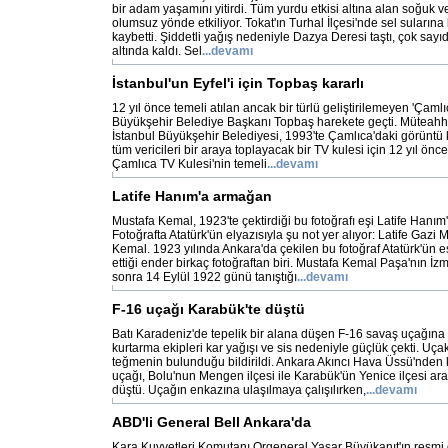
bir adam yaşamını yitirdi. Tüm yurdu etkisi altına alan soğuk v
olumsuz yönde etkiliyor. Tokat'ın Turhal İlçesi'nde sel sularına 
kaybetti. Şiddetli yağış nedeniyle Dazya Deresi taştı, çok sayı
altında kaldı. Sel
...
devamı
İstanbul'un Eyfel'i için Topbaş kararlı
12 yıl önce temeli atılan ancak bir türlü geliştirilemeyen 'Çamlıc
Büyükşehir Belediye Başkanı Topbaş harekete geçti. Müteahhitl
İstanbul Büyükşehir Belediyesi, 1993'te Çamlıca'daki görüntü ki
tüm vericileri bir araya toplayacak bir TV kulesi için 12 yıl önce
Çamlıca TV Kulesi'nin temeli
...
devamı
Latife Hanım'a armağan
Mustafa Kemal, 1923'te çektirdiği bu fotoğrafı eşi Latife Hanım
Fotoğrafta Atatürk'ün elyazısıyla şu not yer alıyor: Latife Gazi
Kemal. 1923 yılında Ankara'da çekilen bu fotoğraf Atatürk'ün eş
ettiği ender birkaç fotoğraftan biri. Mustafa Kemal Paşa'nın İzm
sonra 14 Eylül 1922 günü tanıştığı
...
devamı
F-16 uçağı Karabük'te düştü
Batı Karadeniz'de tepelik bir alana düşen F-16 savaş uçağına
kurtarma ekipleri kar yağışı ve sis nedeniyle güçlük çekti. Uçak
teğmenin bulunduğu bildirildi. Ankara Akıncı Hava Üssü'nden 
uçağı, Bolu'nun Mengen ilçesi ile Karabük'ün Yenice ilçesi ara
düştü. Uçağın enkazına ulaşılmaya çalışılırken,
...
devamı
ABD'li General Bell Ankara'da
Kara Kuvvetleri Komutanı Orgeneral Yaşar Büyükanıt'ın resmi d