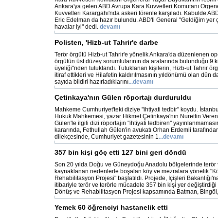
Ankara'ya gelen ABD Avrupa Kara Kuvvetleri Komutanı Orgener
Kuvvetleri Karargahı'nda askeri törenle karşıladı. Kabulde AB
Eric Edelman da hazır bulundu. ABD'li General "Geldiğim yer 
havalar iyi" dedi.
devamı
Polisten, 'Hizb-ut Tahrir'e darbe
Terör örgütü Hizb-ut Tahrir'e yönelik Ankara'da düzenlenen o
örgütün üst düzey sorumlularının da aralarında bulunduğu 9 kiş
üyeliği''nden tutuklandı. Tutuklanan kişilerin, Hizb-ut Tahrir ö
itiraf ettikleri ve Hilafetin kaldırılmasının yıldönümü olan dün 
sayıda bildiri hazırladıklarını
...
devamı
Çetinkaya'nın Gülen röportajı durduruldu
Mahkeme Cumhuriyet'teki diziye "ihtiyati tedbir" koydu. İstanb
Hukuk Mahkemesi, yazar Hikmet Çetinkaya'nın Nurettin Veren i
Gülen'le ilgili dizi röportajın "ihtiyati tedbiren'' yayınlanmam
kararında, Fethullah Gülen'in avukatı Orhan Erdemli tarafında
dilekçesinde, Cumhuriyet gazetesinin 1
...
devamı
357 bin kişi göç etti 127 bini geri döndü
Son 20 yılda Doğu ve Güneydoğu Anadolu bölgelerinde terör
kaynaklanan nedenlerle boşalan köy ve mezralara yönelik "
Rehabilitasyon Projesi" başlatıldı. Projede, İçişleri Bakanlığı
itibariyle terör ve terörle mücadele 357 bin kişi yer değiştirdiğ
Dönüş ve Rehabilitasyon Projesi kapsamında Batman, Bingöl
Yemek 60 öğrenciyi hastanelik etti