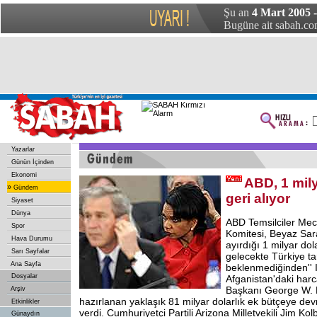
Şu an
4 Mart 2005 
Bugüne ait sabah.com
Yazarlar
Günün İçinden
Ekonomi
ABD, 1 mily
»
Gündem
geri alıyor
Siyaset
Dünya
ABD Temsilciler Mecl
Spor
Komitesi, Beyaz Sara
Hava Durumu
ayırdığı 1 milyar dol
Sarı Sayfalar
gelecekte Türkiye ta
Ana Sayfa
beklenmediğinden'' 
Dosyalar
Afganistan'daki har
Başkanı George W. 
Arşiv
hazırlanan yaklaşık 81 milyar dolarlık ek bütçeye de
Etkinlikler
verdi. Cumhuriyetçi Partili Arizona Milletvekili Jim Kol
Günaydın