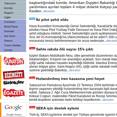
başkanlığındaki komite, Amerikan Dışişleri Bakanlığı 
Televizyon
yardımlara ayrılan toplam 4 milyar dolarlık bütçeyi yar
Astroloji
Kesilen
...
devamı
Magazin
Sağlık
İki pilot şehit oldu
Cumartesi
Hava Kuvvetleri Komutanlığı Genel Sekreterliği, Karabük'te d
Aktüel Pazar
pilotları Hava Pilot Yüzbaşı Fatih Devravut ve Hava Pilot Üste
Otomobil
şehit olduğunu bildirdi. Genel Sekreterliğin yazılı açıklamasın
İşte İnsan
Ana Jet Üs Komutanlığı'na (Akıncı/Ankara) ait bir adet F-16D 
esnasında henüz belirlenemeyen bir arıza nedeniyle
...
devam
Sinema
Turizm Rehberi
Sahte rakıda ölü sayısı 15'e çıktı
Çizerler
İçişleri Bakanı Abdülkadir Aksu, ülke genelinde düzenlenen op
tutuklandığını, 9 kişinin ise arandığını açıkladı. Son olarak İst
içtiği sahte rakıdan hayatını kaybettiği bildirildi. İstanbul Em
alınan bilgiye göre, Sami Alagöz (45), içtiği sahte rakıdaki met
üzerine getirildiği Bakırköy
...
devamı
Hızlandırılmış tren kazasına yeni heyet
Sakarya'nın Pamukova İlçesi'nde 22 Temmuz 2004 tarihinde 
kişinin yaşamını yitirdiği hızlandırılmış tren kazasıyla ilgili 
edildi. Sakarya 2. Ağır Ceza Mahkemesi'nde görülen davaya tut
Köksal Coşkun, makinistler Fikret Karabulut ve Recep Sönmez
kimlik tespitinin ardından farklı bilirkişi heyetlerinin
...
devamı
SEKA için destek eylemi
Türk-İş, SEKA işçilerine destek için Türkiye genelinde işyerin
Google Arama