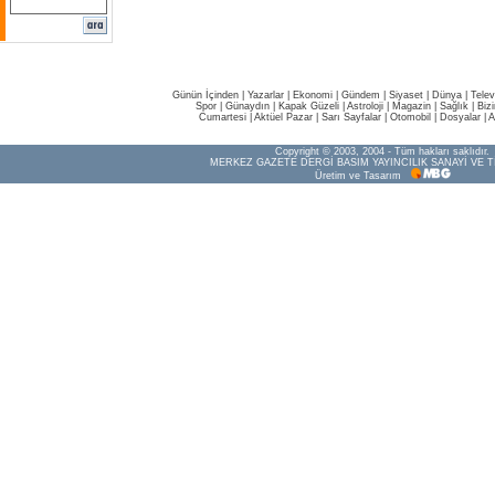
Günün İçinden
|
Yazarlar
|
Ekonomi
|
Gündem
|
Siyaset
|
Dünya |
Telev
Spor
|
Günaydın
|
Kapak Güzeli
|
Astroloji
|
Magazin
|
Sağlık
|
Biz
Cumartesi
|
Aktüel Pazar
|
Sarı Sayfalar
|
Otomobil
|
Dosyalar
|
A
Copyright © 2003, 2004 - Tüm hakları saklıdır.
MERKEZ GAZETE DERGİ BASIM YAYINCILIK SANAYİ VE T
Üretim ve Tasarım