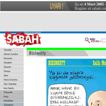
Şu an
4 Mart 2005 
Bugüne ait sabah.com
Yazarlar
Günün İçinden
Ekonomi
Gündem
Siyaset
Dünya
Spor
Hava Durumu
Sarı Sayfalar
Ana Sayfa
Dosyalar
Arşiv
Etkinlikler
Günaydın