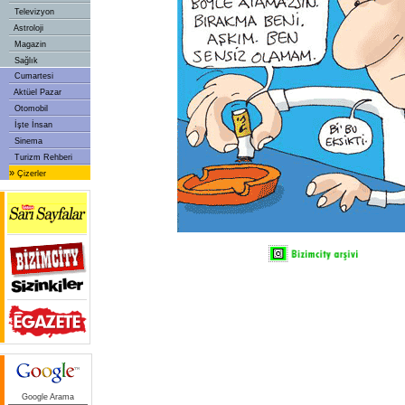
Televizyon
Astroloji
Magazin
Sağlık
Cumartesi
Aktüel Pazar
Otomobil
İşte İnsan
Sinema
Turizm Rehberi
»
Çizerler
Google Arama