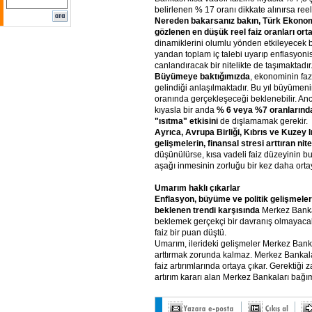
belirlenen % 17 oranı dikkate alınırsa reel 
Nereden bakarsanız bakın, Türk Ekonom
gözlenen en düşük reel faiz oranları ort
dinamiklerini olumlu yönden etkileyecek bu
yandan toplam iç talebi uyarıp enflasyonis
canlandıracak bir nitelikte de taşımaktadır
Büyümeye baktığımızda
, ekonominin fa
gelindiği anlaşılmaktadır. Bu yıl büyüme
oranında gerçekleşeceği beklenebilir. Anc
kıyasla bir anda
% 6 veya %7 oranlarında
"ısıtma" etkisini
de dışlamamak gerekir.
Ayrıca, Avrupa Birliği, Kıbrıs ve Kuzey Ira
gelişmelerin, finansal stresi arttıran nite
düşünülürse, kısa vadeli faiz düzeyinin
aşağı inmesinin zorluğu bir kez daha orta
Umarım haklı çıkarlar
Enflasyon, büyüme ve politik gelişmeler
beklenen trendi karşısında
Merkez Banka
beklemek gerçekçi bir davranış olmayacakt
faiz bir puan düştü.
Umarım, ilerideki gelişmeler Merkez Bankas
arttırmak zorunda kalmaz. Merkez Bankala
faiz artırımlarında ortaya çıkar. Gerektiğ
artırım kararı alan Merkez Bankaları bağımsı