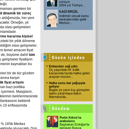
sürüyor
eğil.
2004 yılı Türkiye...
utulmaması gereken bir
GAZİ ERÇEL
il dinamik bir süreç
İndirimin sinyali kamu
e aldığımızda, her yeni
bankalarından geldi
caktır. Örneğin, yıl
Merkez...
nda olası gelişmeleri
anlamdadır.
rme kararına kişisel
deki bir yıllık döneme
diğim olası gelişmeler.
im temel amacım fiyat
se de, büyüme dahil
tüm
 gelişmeler fiyatların
yümenin kaynakları bu
Enkazdan sağ çıktı
Üç yaşındaki M. trafik
eri bir de biz gözden
kazasında hurda haline gelen
araçtan mucize...
ranına karşın
k fiyat artışını
Hafta sonu kar yağışıyla
geliyor
an bazı politika
Bugün ve yarın kış güneşinin
ı içermesi. Maaşların,
tadını çıkarmaya bakın
üklerinin belirlenmesinde
Marmara'da...
 Bankasının beklenti
n % 10 enflasyonda
Putin Kıbrıs'ta
arabulucu
z, % 18'lik Merkez
Başbakan Erdoğan'la
görüşen Rusya
şeklinde oluşacaktı. Dün