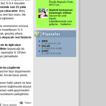
Devlet Başkanı Putin,
faiz % 6,4 olacaktır.
KKTC'ye...
isinde son 15 yılda
Şüpheli komşunun
aya çıkacaktır
. Borç
esrarengiz intiharı
 reel faiz oranı, öte
Sarıyer'de yedi
t eğilimleri
kişinin
katledilmesinde yeni
.
gelişme... Katliamın...
zla ısınmasının sonuna
nin hedeflenen % 5
ak, geçmiş yıllara
 oluşacak reel faizlerin
IMKB
E: 26.110 D:% 1,97
k ile ilgili olası
DOLAR
likler
taşıyacağı da
S: 1,381 D:% -0,433
EURO
 bu aşamada % 18'den
S: 1,817 D:% 0,110
ya çıkmaktadır.
in bu çizgilerde
sı'nın faizi düşürmesini
ı. Ancak karar alındı,
ını haklı çıkarır ve faizi
rının bağımsızlık düzeyi
i zaman vakit geçirmeden
zlıklarını pekiştirirler.