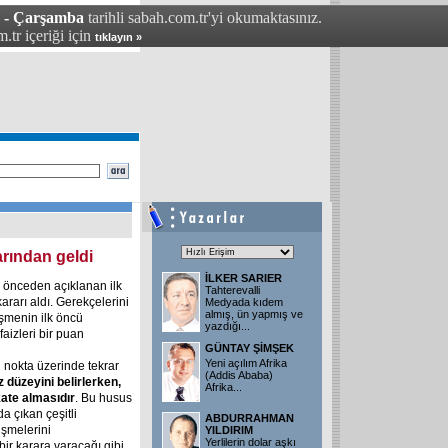
 - Çarşamba
tarihli sabah.com.tr'yi okumaktasınız.
.tr içeriği için
tıklayın »
arından geldi
İLKER SARIER
u önceden açıklanan ilk
Tahterevalli
kararı aldı. Gerekçelerini
Medyada kıdem
almış, ün yapmış ve
işmenin ilk öncü
yazdığı...
faizleri bir puan
GÜNTAY ŞİMŞEK
Yeni açılım Afrika
 nokta üzerinde tekrar
(Addis Ababa)
 düzeyini belirlerken,
Afrika...
kate almasıdır
. Bu husus
 çıkan çeşitli
ABDURRAHMAN
işmelerini
YILDIRIM
Yerlilerin dolar aşkı
ir karara varacağı gibi