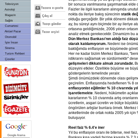
bir sonuca varılmasına şaşırmamak elde d
Televizyon
Faizler ile ilgili kararların alınışında un
Astroloji
nokta da ileriye bakış sürecinin
statik değ
Magazin
olduğu gerçeğidir. Bir yıllık dönemi dikkat
Sağlık
ay, bu süreyi aynı biçimde bir ay ileriye ata
Cumartesi
ortasına geldiğimizde, 2006 yılının ortası
Aktüel Pazar
analiz etmek gerekecektir. Dinamizm bu 
Otomobil
Dün Merkez Bankası'nın aldığı faiz düşü
İşte İnsan
olarak katılamıyorum.
Nedeni ise önümüz
Sinema
baktığımda enflasyon ve büyümede görebil
Her ne kadar bizim Merkez Bankası, "ben
Turizm Rehberi
istikrarını sağlamak ve sürdürmektir" de
Çizerler
gelişmeleri dikkate almak zorundadır.
Bu
düzeyini etkiler. Özellikle büyüme ve bü
göstergelerin temelinde yeralır.
Şimdi önümüzdeki dönemde olası gelişmel
geçirelim. Enflasyonda hedeflenen % 8 o
enflasyonist eğilimler % 10 civarında yıllı
işaretlemekte
. Nedeni, hükümetin açıklan
kararlarının % 10 civarında artış oranların
ücretlerin, asgari ücretin ve bütçe büyükl
öngörülen artışlar bunlara örnek. Merkez
anketlerinde de ortak nokta 2005 yılı içi
buluşuyor.
Reel faiz % 6.4'e iner
Yıl bu enflasyon oranı ile biterse, reel fai
Google Arama
Bankası kısa vadeli faizine kıyasla % 7,3 