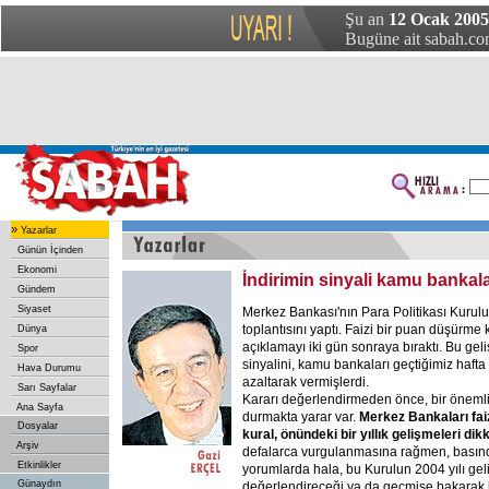
Şu an
12 Ocak 2005
Bugüne ait sabah.com
»
Yazarlar
Günün İçinden
Ekonomi
İndirimin sinyali kamu bankal
Gündem
Siyaset
Merkez Bankası'nın Para Politikası Kurul
toplantısını yaptı. Faizi bir puan düşürme 
Dünya
açıklamayı iki gün sonraya bıraktı. Bu gel
Spor
sinyalini, kamu bankaları geçtiğimiz hafta 
Hava Durumu
azaltarak vermişlerdi.
Sarı Sayfalar
Kararı değerlendirmeden önce, bir önemli
Ana Sayfa
durmakta yarar var.
Merkez Bankaları faiz
Dosyalar
kural, önündeki bir yıllık gelişmeleri dik
Arşiv
defalarca vurgulanmasına rağmen, basında
Etkinlikler
yorumlarda hala, bu Kurulun 2004 yılı gel
Günaydın
değerlendireceği ya da geçmişe bakarak b