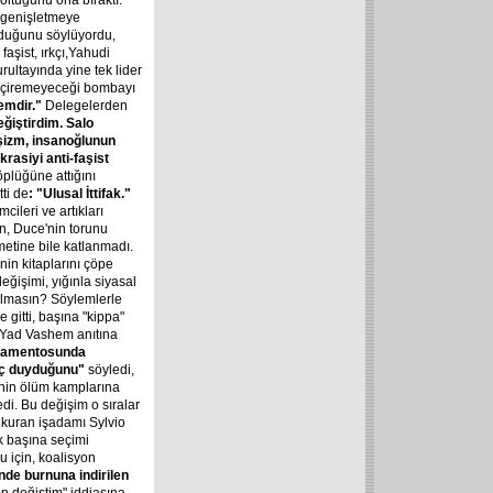
koltuğunu ona bıraktı.
ı genişletmeye
duğunu söylüyordu,
aşist, ırkçı,Yahudi
rultayında yine tek lider
geçiremeyeceği bombayı
nemdir."
Delegelerden
değiştirdim. Salo
aşizm, insanoğlunun
krasiyi anti-faşist
öplüğüne attığını
tti de
: "Ulusal İttifak."
ileri ve artıkları
n, Duce'nin torunu
metine bile katlanmadı.
in kitaplarını çöpe
eğişimi, yığınla siyasal
 olmasın? Söylemlerle
 gitti, başına "kippa"
ş Yad Vashem anıtına
arlamentosunda
nç duyduğunu"
söyledi,
'nin ölüm kamplarına
edi. Bu değişim o sıralar
a) kuran işadamı Sylvio
ek başına seçimi
 için, koalisyon
de burnuna indirilen