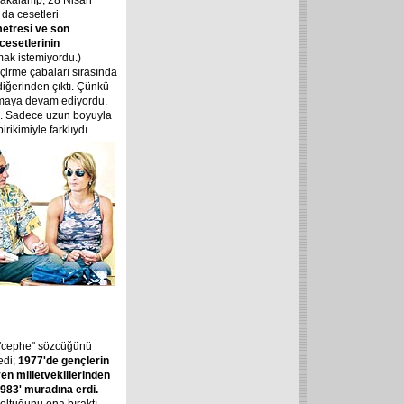
yakalanıp, 28 Nisan
 da cesetleri
metresi ve son
 cesetlerinin
mak istemiyordu.)
çirme çabaları sırasında
 diğerinden çıktı. Çünkü
tmaya devam ediyordu.
rdı. Sadece uzun boyuyla
irikimiyle farklıydı.
i "cephe" sözcüğünü
edi;
1977'de gençlerin
yen milletvekillerinden
983' muradına erdi.