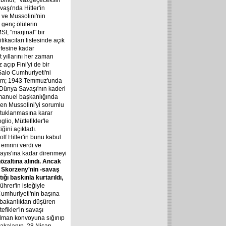
 bindi, "Vazgeçeceksin"
vaşı'nda Hitler'in
 ve Mussolini'nin
 genç ölülerin
SI, "marjinal" bir
tikacıları listesinde açık
efesine kadar
 yıllarını her zaman
ez
açıp Fini'yi de bir
Salo Cumhuriyeti'ni
dim; 1943 Temmuz'unda
ci Dünya Savaşı'nın kaderi
Emmanuel başkanlığında
den Mussolini'yi sorumlu
utuklanmasına karar
lio, Müttefikler'le
iğini açıkladı.
olf Hitler'in bunu kabul
emrini verdi ve
Mayıs'ına kadar direnmeyi
özaltına alındı. Ancak
 Skorzeny'nin -savaş
ığı baskınla kurtarıldı,
ührer'in isteğiyle
Cumhuriyeti'nin başına
aşbakanlıktan düşüren
efikler'in savaşı
 Alman konvoyuna sığınıp