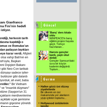
akanı Gianfranco
ma Fini'nin hedefi
stiyor.
'Barış' ders kitabı
oldu
ndiği, herkesin tarih
WINPEACE'in barış
eğitimi projesi hayata
asına kapıldığı o
geçti. Türkçe
n Romus ve Romulus'un
hazırlanan
...
dan patlayan bıyıkları
Harcını gençler
meye karar verdi.
Afişleri
kardı, yaşlı okul
a olsa vahşi Batı'nın en
dirildi
Gençler Samsun'daki
ush'uyla, Başkan
ücra bir köyün
ni Dışişleri Bakanı
kaderini değiştirdi.
gibi Neo-Con tarikatı
Toplum
...
, dünyayı sadece iyiler-
l buldozer gibi dalardı
iyorduk; ah evet, baba
reliler."
Bir Vietnam
Halkın gözü üst düzey
" ve "insanlık düşmanı"
ziyafetlerde
 üstüne (Saygon'un 31
Bir ülkenin en üst
makamında yer alanların
 uçakların merdivenlerine
yiyip içtikleri toplumu
...
 açıktaki uçak gemisine
emanın gişesine yöneldi.
Hollywood ünlülerinin
tercihi