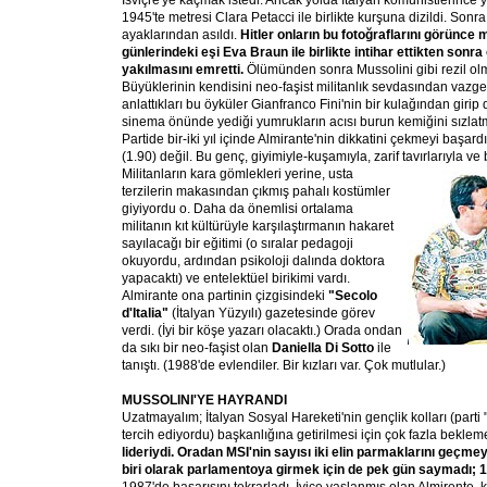
İsviçre'ye kaçmak istedi. Ancak yolda İtalyan komünistlerince 
1945'te metresi Clara Petacci ile birlikte kurşuna dizildi. Sonra
ayaklarından asıldı.
Hitler onların bu fotoğraflarını görünce 
günlerindeki eşi Eva Braun ile birlikte intihar ettikten sonra
yakılmasını emretti.
Ölümünden sonra Mussolini gibi rezil ol
Büyüklerinin kendisini neo-faşist militanlık sevdasından vazge
anlattıkları bu öyküler Gianfranco Fini'nin bir kulağından girip
sinema önünde yediği yumrukların acısı burun kemiğini sızla
Partide bir-iki yıl içinde Almirante'nin dikkatini çekmeyi başa
(1.90) değil. Bu genç, giyimiyle-kuşamıyla, zarif tavırlarıyla ve b
Militanların
kara gömlekleri yerine, usta
terzilerin makasından çıkmış pahalı kostümler
giyiyordu o. Daha da önemlisi ortalama
militanın kıt kültürüyle karşılaştırmanın hakaret
sayılacağı bir eğitimi (o sıralar pedagoji
okuyordu, ardından psikoloji dalında doktora
yapacaktı) ve entelektüel birikimi vardı.
Almirante ona partinin çizgisindeki
"Secolo
d'Italia"
(İtalyan Yüzyılı) gazetesinde görev
verdi. (İyi bir köşe yazarı olacaktı.) Orada ondan
da sıkı bir neo-faşist olan
Daniella Di Sotto
ile
tanıştı. (1988'de evlendiler. Bir kızları var. Çok mutlular.)
MUSSOLINI'YE HAYRANDI
Uzatmayalım; İtalyan Sosyal Hareketi'nin gençlik kolları (part
tercih ediyordu) başkanlığına getirilmesi için çok fazla beklem
lideriydi. Oradan MSI'nin sayısı iki elin parmaklarını geçme
biri olarak parlamentoya girmek için de pek gün saymadı; 1