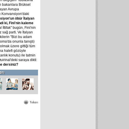
 değiştim" iddiasına
en bakanlara Brüksel
rlayan Avrupa
u Konvansiyon'daki
iyon'un öbür İtalyan
i ki, Fini'nin kaleme
l İttifak" bugün, Fini'nin
 sağ parti. Ve İtalyan
akilerin "Bizi bu adam
Roma'da onunla tanıştı)
 olmak üzere gittiği tüm
na halefi gözüyle
anlık konutu) ile tatmin
rinal'deki saraya dikti:
e dersiniz?