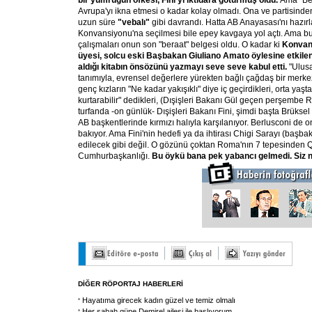
bir yumruğun öfkesi, Fini'yi iktidara götürmüş oldu.
Ama "Ben
Avrupa'yı ikna etmesi o kadar kolay olmadı. Ona ve partisind
uzun süre
"vebalı"
gibi davrandı. Hatta AB Anayasası'nı hazı
Konvansiyonu'na seçilmesi bile epey kavgaya yol açtı. Ama b
çalışmaları onun son "beraat" belgesi oldu. O kadar ki
Konvans
üyesi, solcu eski Başbakan Giuliano Amato öylesine etkilend
aldığı kitabın önsözünü yazmayı seve seve kabul etti.
"Ulusa
tanımıyla, evrensel değerlere yürekten bağlı çağdaş bir merkez
genç kızların "Ne kadar yakışıklı" diye iç geçirdikleri, orta yaşt
kurtarabilir" dedikleri, (Dışişleri Bakanı Gül geçen perşembe 
turfanda -on günlük- Dışişleri Bakanı Fini, şimdi başta Brüksel
AB başkentlerinde kırmızı halıyla karşılanıyor. Berlusconi de o
bakıyor. Ama Fini'nin hedefi ya da ihtirası Chigi Sarayı (başbak
edilecek gibi değil. O gözünü çoktan Roma'nın 7 tepesinden Qui
Cumhurbaşkanlığı.
Bu öykü bana pek yabancı gelmedi. Siz n
DİĞER RÖPORTAJ HABERLERİ
Hayatıma girecek kadın güzel ve temiz olmalı
Her sabah güne Demirel ailesi ile başlıyorum