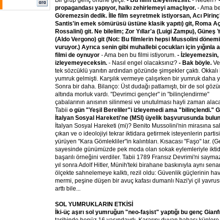
Bir grup genç önüne geçti:
- Bu filmi izleyemezsin.
- Neden?
propagandası yapıyor, halkı zehirlemeyi amaçlıyor.
- Ama b
Göremezsin dedik. İlle film seyretmek istiyorsan, Acı Pirin
Santis'in emek sömürüsü üstüne klasik yapıtı) git, Roma Aç
Rossalini) git. Ne bilelim; Zor Yıllar'a (Luigi Zampu), Güne
(Aldo Vergono) git (Not: Bu filmlerin hepsi Mussolini dönem
vuruyor.) Ayrıca senin gibi muhallebi çocukları için
yığınla 
filmi de oynuyor
- Ama ben bu filmi istiyorum.
- İzleyemezsin,
izleyemeyeceksin.
- Nasıl engel olacaksınız?
- Bak böyle.
Ve
tek sözcüklü yanıtın ardından gözünde şimşekler çaktı. Okkalı 
yumruk gelmişti. Karşılık vermeye çalışırken bir yumruk daha y
Sonra bir daha. Bilanço: Üst dudağı patlamıştı, bir de sol göz
altında morluk vardı. "Devrimci gençler" in "bilinçlendirme"
çabalarının anısının silinmesi ve unutulması hayli zaman alaca
Tabii
o gün "Yeşil Bereliler"i izleyemedi ama "bilinçlendi." G
İtalyan Sosyal Hareketi'ne (MSI) üyelik başvurusunda bulu
İtalyan Sosyal Hareketi (mi)? Benito Mussolini'nin mirasına sa
çıkan ve o ideolojiyi tekrar iktidara getirmek isteyenlerin part
yürüyen "Kara Gömlekliler"in kalıntıları. Kısacası "Faşo" lar. (
sayesinde günümüzde pek moda olan sokak eylemleriyle iktidar
başarılı örneğini verdiler. Tabii 1789 Fransız Devrimi'ni sayma
yıl sonra Adolf Hitler, Münih'teki birahane baskınıyla aynı se
ölçekte sahnelemeye kalktı, rezil oldu: Güvenlik güçlerinin hava
mermi, peşine düşen bir avuç kafası dumanlı Nazi'yi çil yavrus
arttı bile...
SOL YUMRUKLARIN ETKİSİ
İki-üç aşırı sol yumruğun "neo-faşist" yaptığı bu genç Gianf