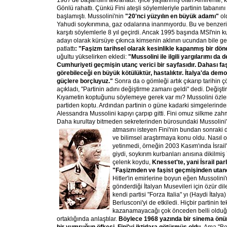
1987'de başarısını tekrarladı. İyice yaşlanmış olan Almirente, 
Gönlü rahattı. Çünkü Fini ateşli söylemleriyle partinin tabanın
başlamıştı. Mussolini'nin
"20'nci yüzyılın en büyük adamı"
ol
Yahudi soykırımına, gaz odalarına inanmıyordu. Bu ve benzeri f
karşıtı söylemlerle 8 yıl geçirdi. Ancak 1995 başında MSI'nin ku
adayı olarak kürsüye çıkınca kimsenin aklının ucundan bile 
patlattı
: "Faşizm tarihsel olarak kesinlikle kapanmış bir dö
uğultu yükselirken ekledi:
"Mussolini ile ilgili yargılarımı da 
Cumhuriyeti geçmişin utanç verici bir sayfasıdır. Dahası f
görebileceği en büyük kötülüktür, hastalıktır. İtalya'da demo
güçlere borçluyuz."
Sonra da o gömleği artık çıkarıp tarihin ç
açıkladı, "Partinin adını değiştirme zamanı geldi" dedi. Değiştir
Kıyametin koptuğunu söylemeye gerek var mı? Mussolini özlemc
partiden koptu. Ardından partinin o güne kadarki simgelerinde
Alessandra Mussolini kapıyı çarpıp gitti. Fini omuz silkme zah
Daha kurultay bitmeden sekreterinden bürosundaki Mussolini'n
atmasını isteyen Fini'nin bundan sonraki d
ve bilimsel araştırmaya konu oldu. Nasıl
yetinmedi, örneğin 2003 Kasım'ında İsrail'e
giydi, soykırım kurbanları anısına dikilmi
çelenk koydu,
Knesset'te, yani İsrail p
"Faşizmden ve faşist geçmişinden uta
Hitler'in emirlerine boyun eğen Mussolini
gönderdiği İtalyan Musevileri için özür dil
kendi partisi "Forza Italia" yı (Haydi İtaly
Berlusconi'yi de etkiledi. Hiçbir partinin t
kazanamayacağı çok önceden belli olduğu
ortaklığında anlaştılar.
Böylece 1968 yazında bir sinema önün