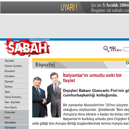
Şu an
5 Aralık 2004
Bugüne ait sabah.com
Yazarlar
Günün İçinden
Ekonomi
İtalyanlar'ın umudu eski bir
Gündem
faşist
Siyaset
Dünya
Dışişleri Bakanı Giancarlo Fini'nin g
Spor
cumhurbaşkanlığı koltuğunda.
Hava Durumu
Sarı Sayfalar
Bir zamanlar Mussolini'nin "20'nci yüzyılı
Ana Sayfa
olduğunu söylüyordu. Şimdilerde "Ben değ
Dosyalar
Avrupa'yı ikna etmesi o kadar da kolay olm
Arşiv
İtalyanlar'ın kurtuluş umudu yeni Dışişleri
Etkinlikler
artık gittiği tüm Avrupa Birliği başkentlerinde kırmızı halıyla kar
Günaydın