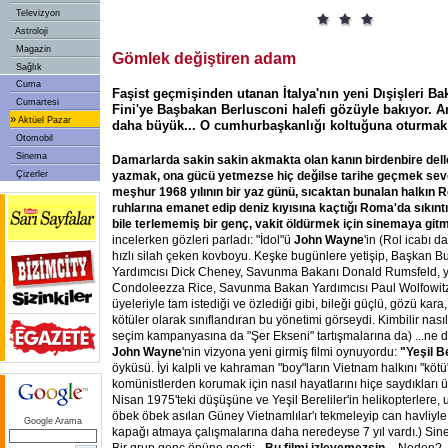
Televizyon
Astroloji
Magazin
Gömlek değiştiren adam
Sağlık
Cuma
Faşist geçmişinden utanan İtalya'nın yeni Dışişleri B
Cumartesi
Fini'ye Başbakan Berlusconi halefi gözüyle bakıyor. A
»
Aktüel Pazar
daha büyük... O cumhurbaşkanlığı koltuğuna oturmak i
Otomobil
Sinema
Damarlarda sakin sakin akmakta olan kanın birdenbire delle
Çizerler
yazmak, ona gücü yetmezse hiç değilse tarihe geçmek sevd
meşhur 1968 yılının bir yaz günü, sıcaktan bunalan halkı
ruhlarına emanet edip deniz kıyısına kaçtığı Roma'da sıkıntı
bile terlememiş bir genç, vakit öldürmek için sinemaya git
incelerken gözleri parladı: "İdol"ü
John Wayne
'in (Rol icabı d
hızlı silah çeken kovboyu. Keşke bugünlere yetişip, Başkan B
Yardımcısı Dick Cheney, Savunma Bakanı Donald Rumsfeld, ye
Condoleezza Rice, Savunma Bakan Yardımcısı Paul Wolfowitz 
üyeleriyle tam istediği ve özlediği gibi, bileği güçlü, gözü kara
kötüler olarak sınıflandıran bu yönetimi görseydi. Kimbilir nası
seçim kampanyasına da "Şer Ekseni" tartışmalarına da) ...ne d
John Wayne
'nin vizyona yeni girmiş filmi oynuyordu:
"Yeşil Be
öyküsü. İyi kalpli ve kahraman "boy"ların Vietnam halkını "kötü
komünistlerden korumak için nasıl hayatlarını hiçe saydıkları
Nisan 1975'teki düşüşüne ve Yeşil Bereliler'in helikopterlere,
öbek öbek asılan Güney Vietnamlılar'ı tekmeleyip can havliyle
Google Arama
kapağı atmaya çalışmalarına daha neredeyse 7 yıl vardı.) Sin