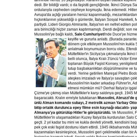
tarihinde henüz 16 yaşındaydı. Kararını duyan babası küplere
dedi. Bir bildiği vardı; o da faşistti gençliğinde. İkinci Dünya Sa
ordularıyla cepheden cepheye koşmuştu. İkna edemedi. Hitler
Avrupa'da açtığı yaraların henüz kapanmadığı, mezarlıklardan
hıçkırıklarının yükseldiği o günlerde, İtalyan Sosyal Hareketi, M
partiydi. Lideri Giorgio Almirante, İtalya'nın en nefret edilen poli
ara birinciliği hiçbir zaman kaptırmamıştı. Derdi değildi; son n
Mussolini'ye bağlı kaldı,
Salo Cumhuriyeti
'nde Duce'ye hizmet
keyifle ve gururla anlattı. (Burada parant
dönem çok etkileyen Mussolini'nin kukla 
anlatmak boynumuzun borcu oldu. Efen
Müttefikler'in Sicilya'ya çıkmalarıyla İkin
belli olunca, İtalya Kralı 3'üncü Victor 
toplanan Büyük Faşist Konsey, yenilgiler
tutup başbakanlıktan düşürülmesine ve t
verdi. Yerine getirilen Mareşal Pietro Bodog
ateşkes imzaladı ve İtalya'yı savaştan çekt
Mussolini'nin kader arkadaşı Führer'in, Ad
etmesi mümkün mü? Derhal İtalya'yı işgal 
Çizme'ye çıkmış olan Müttefikler'e karşı saldırıya geçti. 1945 
başaracaktı. Kralın emriyle tutuklanan
Mussolini, Abruzzi'de g
ünlü Alman komando subayı, 2 metrelik azman Yarbay Otto
bitip ortalık durulunca epey filme esin kaynağı olacaktı- yapt
Almanya'ya götürülüp Hitler'le görüştürüldü.
Ve Mussolini, F
Müttefikler'in ulaşamadıkları Kuzey İtalya'da kurdurulan Salo 
geçti. 2 yıl kadar bu mini ve kukla devleti yönetti, kendisini b
pek çok eski faşist dostunu idam ettirdi. 1945 ilkbaharında Mütt
kazanmaları kesinleşince, Mussolini geri çekilmekte olan bir