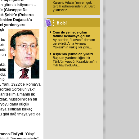
- Emperyalizm
Karayip Adaları'nın en çok
en görmek istiyorum.
-
tercih edilenlerinden St. Bart
ç'e (Giuseppe De
yıldızların
...
ık Şehir'e (Roberto
ş Yeniden Doğacak'a
ini yerden yere
aşk
Cem ile yemeğe çıkın
tatlılar bedavaya gelsin
 bu
Ay pardon, "Levent" demem
gerekirdi. Ama Avrupa
bir
Yakası'nın yakışıklı jönü
...
edi.
Asya'nın yükselen yıldızı
ünün
Başkan yardımcılığını bir
Türk'ün yaptığı Kazakistan'ın
ktı.
milli havayolu Air
...
idip
ndu.
hip
isi. Yani, 1922'de Roma'ya
Georges Soros'un vakfı
ı teslim almanın ilk
zsak. Mussolini'den bir
naryoyu daha küçük
ya sıktıkları birkaç
u gibi dağıtmaya yetti de
ranco Fini'ydi.
"Olay"