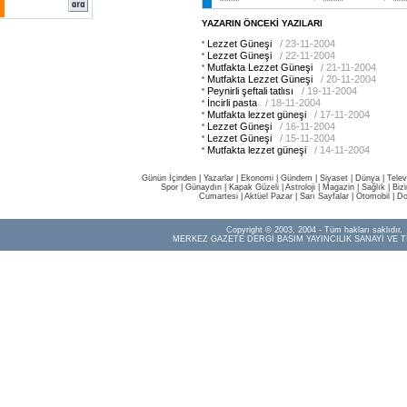
YAZARIN ÖNCEKİ YAZILARI
Lezzet Güneşi
/ 23-11-2004
Lezzet Güneşi
/ 22-11-2004
Mutfakta Lezzet Güneşi
/ 21-11-2004
Mutfakta Lezzet Güneşi
/ 20-11-2004
Peynirli şeftali tatlısı
/ 19-11-2004
İncirli pasta
/ 18-11-2004
Mutfakta lezzet güneşi
/ 17-11-2004
Lezzet Güneşi
/ 16-11-2004
Lezzet Güneşi
/ 15-11-2004
Mutfakta lezzet güneşi
/ 14-11-2004
Günün İçinden
|
Yazarlar
|
Ekonomi
|
Gündem
|
Siyaset
|
Dünya |
Telev
Spor
|
Günaydın
|
Kapak Güzeli
|
Astroloji
|
Magazin
|
Sağlık
|
Biz
Cumartesi
|
Aktüel Pazar
|
Sarı Sayfalar
|
Otomobil
|
Do
Copyright © 2003, 2004 - Tüm hakları saklıdır.
MERKEZ GAZETE DERGİ BASIM YAYINCILIK SANAYİ VE T