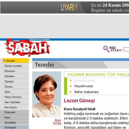
Şu an
24 Kasım 200
Bugüne ait sabah.com
»
Yazarlar
Günün İçinden
Ekonomi
Gündem
Lezzet Güneşi
Siyaset
Peynirli sosis
Dünya
Bahar makarnası
Spor
Hava Durumu
Lezzet Güneşi
Sarı Sayfalar
Ana Sayfa
Kuru fasulyeli hindi
Dosyalar
Isıtılmış yağa sarmısak ve soğanları ilave
Arşiv
ve karıştırarak 2-3 dakika soteleyin. Etleri
katıp, 4-5 dakika daha karıştırarak soteley
Etkinlikler
Kimyon, zencefil, karabiber, pul biber ve
Günaydın