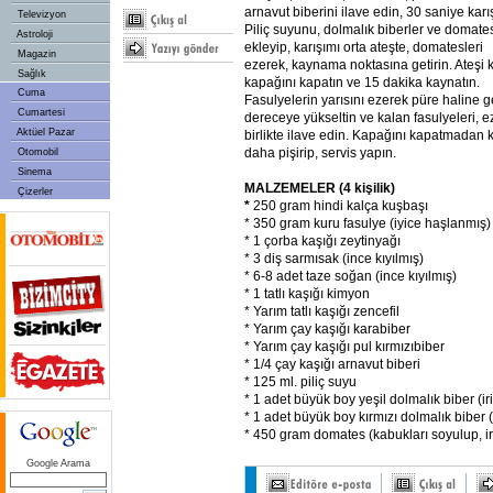
arnavut biberini ilave edin, 30 saniye karış
Televizyon
Piliç suyunu, dolmalık biberler ve domates
Astroloji
ekleyip, karışımı orta ateşte, domatesleri
Magazin
ezerek, kaynama noktasına getirin. Ateşi k
Sağlık
kapağını kapatın ve 15 dakika kaynatın.
Cuma
Fasulyelerin yarısını ezerek püre haline get
Cumartesi
dereceye yükseltin ve kalan fasulyeleri, ez
Aktüel Pazar
birlikte ilave edin. Kapağını kapatmadan k
daha pişirip, servis yapın.
Otomobil
Sinema
MALZEMELER (4 kişilik)
Çizerler
*
250 gram hindi kalça kuşbaşı
* 350 gram kuru fasulye (iyice haşlanmış)
* 1 çorba kaşığı zeytinyağı
* 3 diş sarmısak (ince kıyılmış)
* 6-8 adet taze soğan (ince kıyılmış)
* 1 tatlı kaşığı kimyon
* Yarım tatlı kaşığı zencefil
* Yarım çay kaşığı karabiber
* Yarım çay kaşığı pul kırmızıbiber
* 1/4 çay kaşığı arnavut biberi
* 125 ml. piliç suyu
* 1 adet büyük boy yeşil dolmalık biber (i
* 1 adet büyük boy kırmızı dolmalık biber 
* 450 gram domates (kabukları soyulup, i
Google Arama