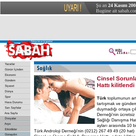
Şu an
24 Kasım 200
Bugüne ait sabah.com
Yazarlar
Günün İçinden
Ekonomi
Cinsel Sorunl
Gündem
Hattı kilitlendi
Siyaset
Dünya
Spor
Türk
toplumunun artı
Hava Durumu
tartışmak ve günde
Sarı Sayfalar
duymadığı ortaya çık
Ana Sayfa
Derneği'nin ücretsi
Dosyalar
Sağlığı Danışma Ha
Arşiv
ayları arasında 10 b
Etkinlikler
Türk Androloji Derneği'nin (0212) 267 49 49 (20 hat)
Günaydın