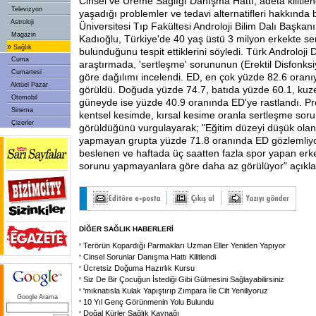
Cinsel ve Üreme Sağlığı Danışma Hattı, adeta kilitlend
Televizyon
yaşadığı problemler ve tedavi alternatifleri hakkında bi
Astroloji
Üniversitesi Tıp Fakültesi Androloji Bilim Dalı Başkanı
Magazin
Kadıoğlu, Türkiye'de 40 yaş üstü 3 milyon erkekte s
»
Sağlık
bulunduğunu tespit ettiklerini söyledi. Türk Androloji 
Cuma
araştırmada, 'sertleşme' sorununun (Erektil Disfonks
Cumartesi
göre dağılımı incelendi. ED, en çok yüzde 82.6 oranı
Aktüel Pazar
görüldü. Doğuda yüzde 74.7, batıda yüzde 60.1, kuz
Otomobil
güneyde ise yüzde 40.9 oranında ED'ye rastlandı. Pro
Sinema
kentsel kesimde, kırsal kesime oranla sertleşme sor
Çizerler
görüldüğünü vurgulayarak; "Eğitim düzeyi düşük olan
yapmayan grupta yüzde 71.8 oranında ED gözlemliyor
beslenen ve haftada üç saatten fazla spor yapan erk
sorunu yapmayanlara göre daha az görülüyor" açıkla
DİĞER SAĞLIK HABERLERİ
Terörün Kopardığı Parmakları Uzman Eller Yeniden Yapıyor
Cinsel Sorunlar Danışma Hattı Kilitlendi
Ücretsiz Doğuma Hazırlık Kursu
Siz De Bir Çocuğun İstediği Gibi Gülmesini Sağlayabilirsiniz
'mıknatısla Kulak Yapıştırıp Zımpara İle Cilt Yeniliyoruz
Google Arama
10 Yıl Genç Görünmenin Yolu Bulundu
Doğal Kürler Sağlık Kaynağı