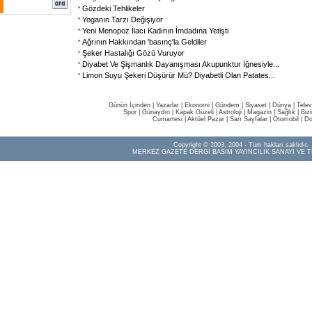
Gözdeki Tehlikeler
Yoganın Tarzı Değişiyor
Yeni Menopoz İlacı Kadının İmdadına Yetişti
Ağrının Hakkından 'basınç'la Geldiler
Şeker Hastalığı Gözü Vuruyor
Diyabet Ve Şişmanlık Dayanışması Akupunktur İğnesiyle
...
Limon Suyu Şekeri Düşürür Mü? Diyabetli Olan Patates
...
Günün İçinden
|
Yazarlar
|
Ekonomi
|
Gündem
|
Siyaset
|
Dünya |
Telev
Spor
|
Günaydın
|
Kapak Güzeli
|
Astroloji
|
Magazin
|
Sağlık
|
Biz
Cumartesi
|
Aktüel Pazar
|
Sarı Sayfalar
|
Otomobil
|
Do
Copyright © 2003, 2004 - Tüm hakları saklıdır.
MERKEZ GAZETE DERGİ BASIM YAYINCILIK SANAYİ VE T