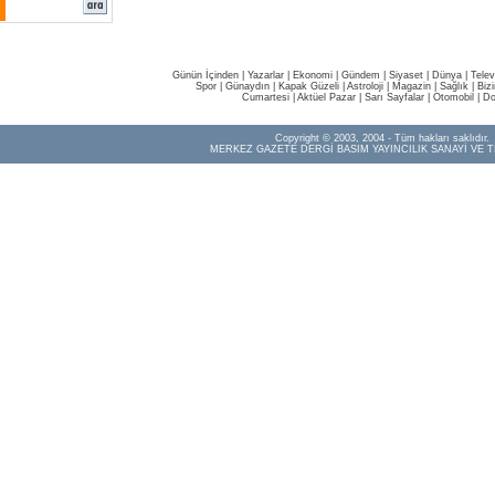
Günün İçinden
|
Yazarlar
|
Ekonomi
|
Gündem
|
Siyaset
|
Dünya |
Telev
Spor
|
Günaydın
|
Kapak Güzeli
|
Astroloji
|
Magazin
|
Sağlık
|
Biz
Cumartesi
|
Aktüel Pazar
|
Sarı Sayfalar
|
Otomobil
|
Do
Copyright © 2003, 2004 - Tüm hakları saklıdır.
MERKEZ GAZETE DERGİ BASIM YAYINCILIK SANAYİ VE T