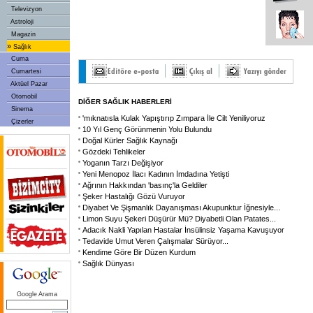
Televizyon
Astroloji
Magazin
»
Sağlık
Cuma
Cumartesi
Aktüel Pazar
Otomobil
DİĞER SAĞLIK HABERLERİ
Sinema
'mıknatısla Kulak Yapıştırıp Zımpara İle Cilt Yeniliyoruz
Çizerler
10 Yıl Genç Görünmenin Yolu Bulundu
Doğal Kürler Sağlık Kaynağı
Gözdeki Tehlikeler
Yoganın Tarzı Değişiyor
Yeni Menopoz İlacı Kadının İmdadına Yetişti
Ağrının Hakkından 'basınç'la Geldiler
Şeker Hastalığı Gözü Vuruyor
Diyabet Ve Şişmanlık Dayanışması Akupunktur İğnesiyle
...
Limon Suyu Şekeri Düşürür Mü? Diyabetli Olan Patates
...
Adacık Nakli Yapılan Hastalar İnsülinsiz Yaşama Kavuşuyor
Tedavide Umut Veren Çalışmalar Sürüyor...
Kendime Göre Bir Düzen Kurdum
Sağlık Dünyası
Google Arama