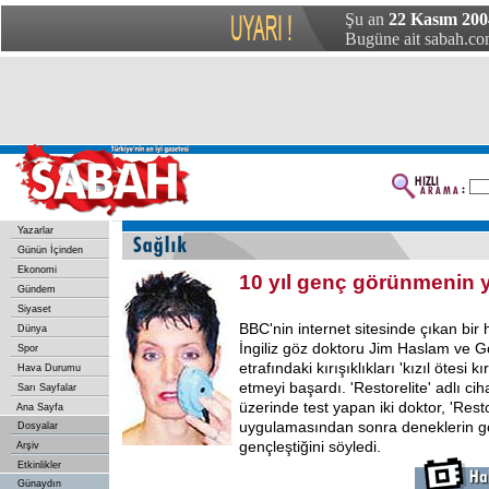
Şu an
22 Kasım 2004
Bugüne ait sabah.com
Yazarlar
Günün İçinden
Ekonomi
10 yıl genç görünmenin 
Gündem
Siyaset
BBC'nin internet sitesinde çıkan bir 
Dünya
İngiliz göz doktoru Jim Haslam ve 
Spor
etrafındaki kırışıklıkları 'kızıl ötesi k
Hava Durumu
etmeyi başardı. 'Restorelite' adlı ci
Sarı Sayfalar
üzerinde test yapan iki doktor, 'Resto
Ana Sayfa
uygulamasından sonra deneklerin gö
Dosyalar
gençleştiğini söyledi.
Arşiv
Etkinlikler
Günaydın