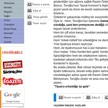
gösterdiğin için ağzına sağlık Rasim Öztek
Televizyon
Bence, Toroğlu'nun "tavuk-hormon"a ilişki
Astroloji
güzel yanıtı da (hem de kendi cephesinde
Magazin
böylece...
Sağlık
Öztekin'in şakasında müthiş bir sosyololik ay
Cuma
Öyle ki.. Hem, Toroğlu'nun öylesine
(hatt
sürdüğü, yani ben yemiyorum dediği)
sö
Cumartesi
taşyan tavuk üreticilerine...
Aktüel Pazar
Hem bir çift söze kanıp, tavuktan yemede
Otomobil
yurdum insanına...
Sinema
Hem "erkek milleti"nin erkekliğine ne den
Çizerler
Yine tiyatroya küsen seyirciye..
Hem, de tiyatromuzun hal-ü pür melaline ışı
(Son haber, Yıldız Kenter'den geldi. Kente
ilgisizliğinden hem de ortaklarının salonu 
baskıdan şikayet ediyordu dün."Bu gidişle
Kenterler"e diyordu..
Bu arada yıllardır, iflah olmaz biçimde ve
tiyatro tutkusuna, devam edip giden sah
meslektaşları adına işaret etti Rasim Öztek
Bilmiyorum, Toroğlu söyler mi ama onu 
alalım..
"Tiyatro erkekliğe iyi gelir"
Google Arama
YAZARIN ÖNCEKİ YAZILARI