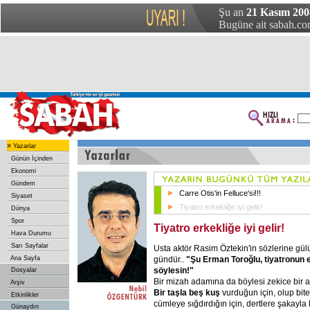
Şu an
21 Kasım 200
Bugüne ait sabah.com
»
Yazarlar
Günün İçinden
Ekonomi
Gündem
Carre Otis'in Felluce'si!!!
Siyaset
Tiyatro erkekliğe iyi gelir!
Dünya
Spor
Tiyatro erkekliğe iyi gelir!
Hava Durumu
Sarı Sayfalar
Usta aktör Rasim Öztekin'in sözlerine gü
gündür..
"Şu Erman Toroğlu, tiyatronun er
Ana Sayfa
söylesin!"
Dosyalar
Bir mizah adamına da böylesi zekice bir an
Arşiv
Bir taşla beş kuş
vurduğun için, olup biten
Etkinlikler
cümleye sığdırdığın için, dertlere şakayla 
Günaydın