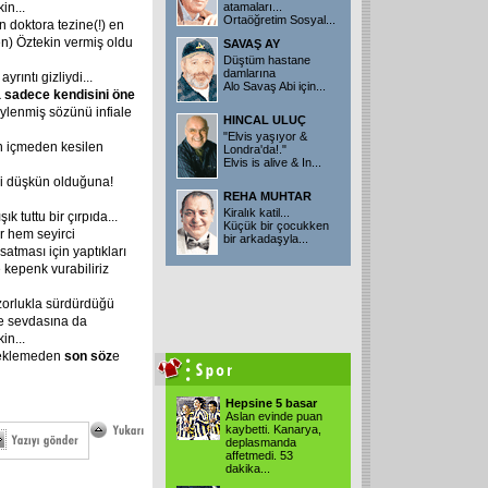
in...
atamaları...
Ortaöğretim Sosyal
...
n doktora tezine(!) en
n) Öztekin vermiş oldu
SAVAŞ AY
Düştüm hastane
damlarına
rıntı gizliydi...
Alo Savaş Abi için
...
a sadece kendisini öne
ylenmiş sözünü infiale
HINCAL ULUÇ
"Elvis yaşıyor &
n içmeden kesilen
Londra'da!."
Elvis is alive & In
...
li düşkün olduğuna!
REHA MUHTAR
Kiralık katil...
k tuttu bir çırpıda...
Küçük bir çocukken
r hem seyirci
bir arkadaşyla
...
satması için yaptıkları
 kepenk vurabiliriz
 zorlukla sürdürdüğü
ne sevdasına da
in...
beklemeden
son söz
e
Hepsine 5 basar
Aslan evinde puan
kaybetti. Kanarya,
deplasmanda
affetmedi. 53
dakika
...