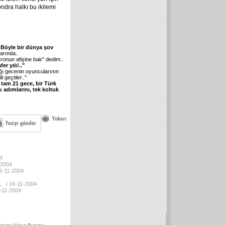
ondra halkı bu ikilemi
.. Böyle bir dünya şov
larında..
tronun afişine bak" dedim..
r yılı!.."
ığı gecenin oyuncularının
 geçtiler.."
 tam 21 gece, bir Türk
adımlarını, tek koltuk
4
-2004
18-11-2004
.
/ 16-11-2004
0-11-2004