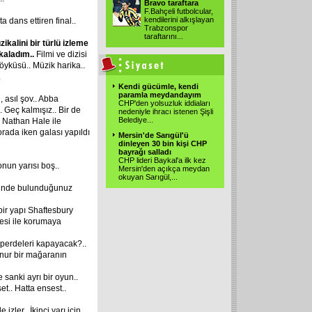
Bravo taraftara
F.Bahçeli futbolcular,
kendilerini alkışlayan
 dans ettiren final..
Trabzonspor
taraftarını
...
ikalini bir türlü izleme
kaladım..
Filmi ve dizisi
 öyküsü.. Müzik harika..
.
Kendi gücümle, kendi
paramla meydandayım
 asıl şov.. Abba
CHP'den yolsuzluk iddiaları
.. Geç kalmışız.. Bir de
nedeniyle ihracı istenen Şişli
Belediye
...
 Nathan Hale ile
orada iken galası yapıldı
Mersin'de Sarıgül'ü
dinleyen 30 bin kişi CHP
bayrağı salladı
CHP lideri Baykal'a ilk kez
onun yarısı boş..
Mersin'den açıkça meydan
okuyan Sarıgül,
...
çinde bulunduğunuz
bir yapı Shaftesbury
tesi ile korumaya
 perdeleri kapayacak?..
nur bir mağaranın
e sanki ayrı bir oyun..
et.. Hatta ensest..
izler.. İkinci yarı için