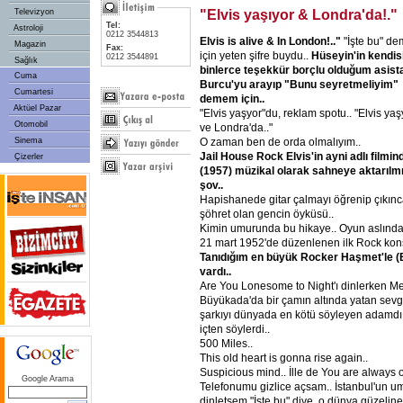
"Elvis yaşıyor & Londra'da!."
Televizyon
Tel:
Astroloji
0212 3544813
Elvis is alive & In London!.."
"İşte bu" d
Magazin
Fax:
için yeten şifre buydu..
Hüseyin'in kendis
0212 3544891
Sağlık
binlerce teşekkür borçlu olduğum asist
Cuma
Burcu'yu arayıp "Bunu seyretmeliyim"
Cumartesi
demem için..
Aktüel Pazar
"Elvis yaşyor"du, reklam spotu.. "Elvis yaş
Otomobil
ve Londra'da.."
O zaman ben de orda olmalıyım..
Sinema
Jail House Rock Elvis'in ayni adlı filmin
Çizerler
(1957) müzikal olarak sahneye aktarılmı
şov..
Hapishanede gitar çalmayı öğrenip çıkınc
şöhret olan gencin öyküsü..
Kimin umurunda bu hikaye.. Oyun aslında
21 mart 1952'de düzenlenen ilk Rock kon
Tanıdığım en büyük Rocker Haşmet'le (
vardı..
Are You Lonesome to Night'ı dinlerken M
Büyükada'da bir çamın altında yatan sevgi
şarkıyı dünyada en kötü söyleyen adamdı..
içten söylerdi..
500 Miles..
This old heart is gonna rise again..
Suspicious mind.. İlle de You are always 
Google Arama
Telefonumu gizlice açsam.. İstanbul'un u
dinletsem "İşte bu" diye, o dünya güzeline