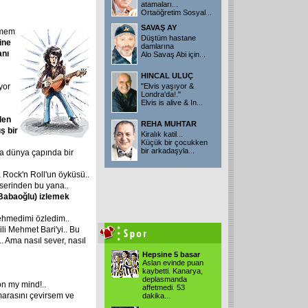
atamaları...
Ortaöğretim Sosyal
...
SAVAŞ AY
emem
Düştüm hastane
ine
damlarına
anı
Alo Savaş Abi için
...
HINCAL ULUÇ
yor
"Elvis yaşıyor &
Londra'da!."
Elvis is alive & In
...
den
REHA MUHTAR
ş bir
Kiralık katil...
Küçük bir çocukken
bir arkadaşyla
...
a dünya çapında bir
 Rock'n Roll'un öyküsü..
serinden bu yana..
Babaoğlu) izlemek
ehmedimi özledim..
li Mehmet Bari'yi.. Bu
 Ama nasıl sever, nasıl
Hepsine 5 basar
Aslan evinde puan
kaybetti. Kanarya,
deplasmanda
on my mind!..
affetmedi. 53
marasını çevirsem ve
dakika
...
..