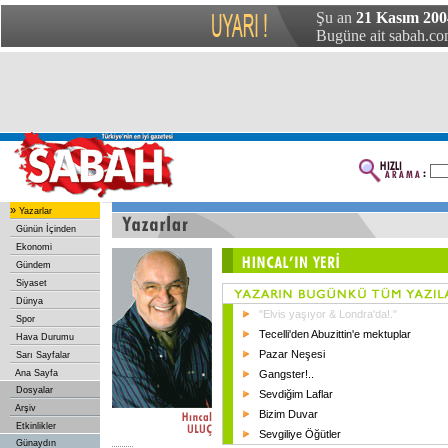
Şu an
21 Kasım 200
Bugüne ait sabah.com
»
Yazarlar
Günün İçinden
Ekonomi
Gündem
Siyaset
Dünya
"Elvis yaşıyor & Londra'da!."
Spor
Tecelli'den Abuzittin'e mektuplar
Hava Durumu
Pazar Neşesi
Sarı Sayfalar
Ana Sayfa
Gangster!..
Dosyalar
Sevdiğim Laflar
Arşiv
Bizim Duvar
Etkinlikler
Sevgiliye Öğütler
Günaydın