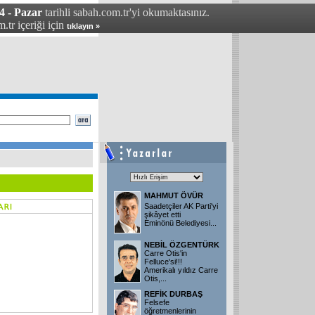
4 - Pazar
tarihli sabah.com.tr'yi okumaktasınız.
.tr içeriği için
tıklayın »
MAHMUT ÖVÜR
Saadetçiler AK Parti'yi
şikâyet etti
Eminönü Belediyesi
...
NEBİL ÖZGENTÜRK
Carre Otis'in
Felluce'si!!!
Amerikalı yıldız Carre
Otis,
...
REFİK DURBAŞ
Felsefe
öğretmenlerinin