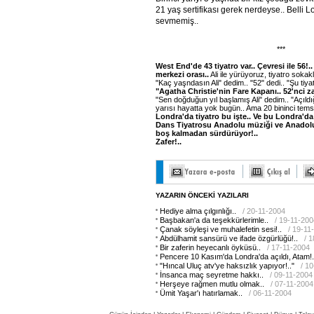
21 yaş sertifikası gerek nerdeyse.. Belli L
sevmemiş..
***
West End'de 43 tiyatro var.. Çevresi ile 56!
merkezi orası..
Ali ile yürüyoruz, tiyatro sokak
"Kaç yaşndasın Ali" dedim.. "52" dedi.. "Şu tiya
"Agatha Christie'nin Fare Kapanı.. 52'nci zafe
"Sen doğduğun yıl başlamış Ali" dedim.. "Açıld
yarısı hayatta yok bugün.. Ama 20 bininci temsili
Londra'da tiyatro bu işte.. Ve bu Londra'da
Dans Tiyatrosu Anadolu müziği ve Anadolu 
boş kalmadan sürdürüyor!..
Zafer!..
YAZARIN ÖNCEKİ YAZILARI
Hediye alma çılgınlığı..
/ 20-11-2004
Başbakan'a da teşekkürlerimle..
/ 19-11-200
Çanak söyleşi ve muhalefetin sesi!..
/ 19-11
Abdülhamit sansürü ve ifade özgürlüğü!..
/ 
Bir zaferin heyecanlı öyküsü..
/ 17-11-2004
Pencere 10 Kasım'da Londra'da açıldı, Atam!.
"Hıncal Uluç atv'ye haksızlık yapıyor!.."
/ 1
İnsanca maç seyretme hakkı..
/ 09-11-2004
Herşeye rağmen mutlu olmak..
/ 07-11-2004
Ümit Yaşar'ı hatırlamak..
/ 06-11-2004