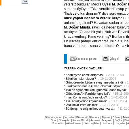
yetersiz buldular. Meclis Üyesi
M.
Doğan
şunları söylüyor: "Bize verdikleri cevap yet
'İhaleye
çıkardınız
mı?'
diye soruyoruz, c
önce
yapan
insanlara
verdik'
oluyor. Bu
anlamına gelir mi? Havadan sudan bir cev
M.
Doğan
Muşlu
, savcılığa neden başvurd
açıklıyor: "Ortada bir yolsuzluk var. Devleti
kiraya verilmiş. Kime verilmiş? Bunların ih
En yüksek parayı kim verirse, işi o alır. 
bana verselerdi, sana verselerdi. Olmaz bö
YAZARIN ÖNCEKİ YAZILARI
Kadıköy'de cami tartışması
/ 20-11-2004
Silivri'de neler oluyor?
/ 19-11-2004
Güngören'de iktidar savaşı meydana indi
/ 
'Türkiye'nin bütün kızları okumak istiyor'
/ 1
'Bazen siyasette konuşmamak daha faydalı'
Güngören AK Parti'de toplu istifa
/ 15-11-200
İmar Komisyonu'nda ne oldu?
/ 14-11-2004
'Bizi aptal yerine koymasınlar'
/ 13-11-2004
'Asıl onlar istifa etsinler'
/ 12-11-2004
Bütünleşme girişimi heyecan yarattı
/ 11-11
Günün İçinden
|
Yazarlar
|
Ekonomi
|
Gündem
|
Siyaset
|
Dünya |
Telev
Spor
|
Günaydın
|
Kapak Güzeli
|
Astroloji
|
Magazin
|
Sağlık
|
Biz
Cumartesi
|
Aktüel Pazar
|
Sarı Sayfalar
|
Otomobil
|
Dosyalar
|
A