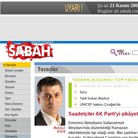
Şu an
21 Kasım 200
Bugüne ait sabah.com
»
Yazarlar
Günün İçinden
Ekonomi
Gündem
Saadetçiler AK Parti'yi şikâyet etti
Siyaset
Soru
Dünya
Tarih kokan Beykoz
Spor
Hava Durumu
UNICEF balosu Çırağan'da
Sarı Sayfalar
Saadetçiler AK Parti'yi şikâyet 
Ana Sayfa
Dosyalar
Eminönü Belediyesi Sultanahmet
Arşiv
Meydanı'nda düzenlediği Ramazan
Etkinlikler
etkinlikleriyle ilgi odağı oldu. İftar çadırları
Günaydın
kuruldu, Sultanahmet Camii'nin yan taraf