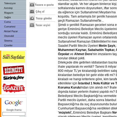
standlar açıldı. Ve her akşam binlerce kişi, 
Televizyon
sofralarında karnını doyururken, iftar sonr
Astroloji
da eğlence için Sultanahmet Meydanı'na
Magazin
koşuldu. Tam anlamıyla bir şenlik havası
Sağlık
geçti Ramazan Sultanahmet'te...
Cuma
Şimdi o şenlikli Ramazan geceleri sona er
Cumartesi
geriye Eminönü Belediye Meclis üyelerin
Aktüel Pazar
sorduğu sorular kaldı. Eminönü Belediyesi
Otomobil
meclis üyeleri Ramazan ayının ortalarında
Sinema
Sultanahmet Ramazan Etkilinlikleri'ni mec
Saadet Partili Meclis Üyeleri
Metin
Şayir,
Çizerler
Muhammet
Kaynar,
Sabahattin
Topkar,
Özpolat
ve
Ahmet
Dere
'nin imzalarını ta
sorular dikkat çekti.
Dilekçede dile getirilen iddialardan bazılar
ihale yapılarak mı verildi? Tanesi 8 milya
800 milyar TL'ye kiralandığı belirtilen sat
kiralardan belediye bir gelir elde etti mi? 
kiraladı ve hangi kriterlere göre, kim tara
etkinlikler için
İstanbul
1
Nolu
Kültür
ve
T
Koruma
Kurulu
'ndan izin alındı mı? İhal
dışında kalan yerlerin ihalesi yapıldı mı?
Belediyesi Meclis Başkanlığı'na vermekl
Partili meclis üyeleri, daha sonra İstanbu
Başsavcılığı'na da suç duyurusunda bulun
Cumhuriyet Başsavcılığı'na verdikleri dile
Google Arama
'müşteki',
Eminönü Belediye Başkanı
Ne
olarak niteleyen Meclis üyeleri, kendileri